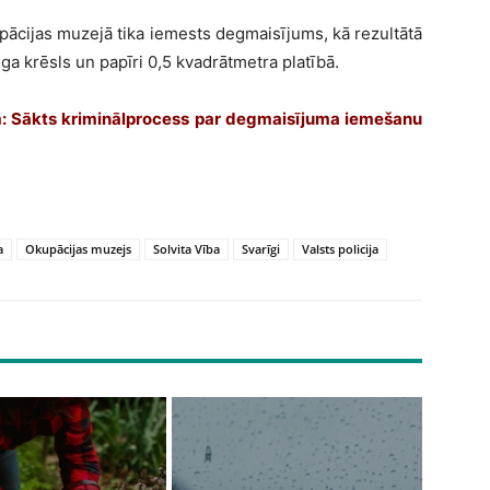
upācijas muzejā tika iemests degmaisījums, kā rezultātā
a krēsls un papīri 0,5 kvadrātmetra platībā.
m: Sākts kriminālprocess par degmaisījuma iemešanu
a
Okupācijas muzejs
Solvita Vība
Svarīgi
Valsts policija