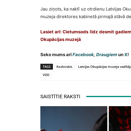
Jau ziņots, ka naktī uz otrdienu Latvijas Ok
muzeja direktores kabinetā pirmajā stāvā deg
Lasiet arī: Cietumsods līdz desmit gadie
Okupācijas muzejā
Seko mums arī
Facebook
,
Draugiem
un
X
!
TAGS
Kozlovskis
Latvijas Okupācijas muzeja vadītāj
VDD
SAISTĪTIE RAKSTI