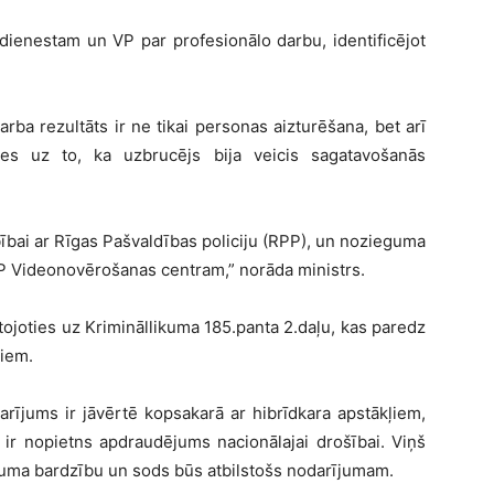
 dienestam un VP par profesionālo darbu, identificējot
arba rezultāts ir ne tikai personas aizturēšana, bet arī
ties uz to, ka uzbrucējs bija veicis sagatavošanās
bībai ar Rīgas Pašvaldības policiju (RPP), un nozieguma
PP Videonovērošanas centram,” norāda ministrs.
tojoties uz Krimināllikuma 185.panta 2.daļu, kas paredz
diem.
arījums ir jāvērtē kopsakarā ar hibrīdkara apstākļiem,
 ir nopietns apdraudējums nacionālajai drošībai. Viņš
likuma bardzību un sods būs atbilstošs nodarījumam.