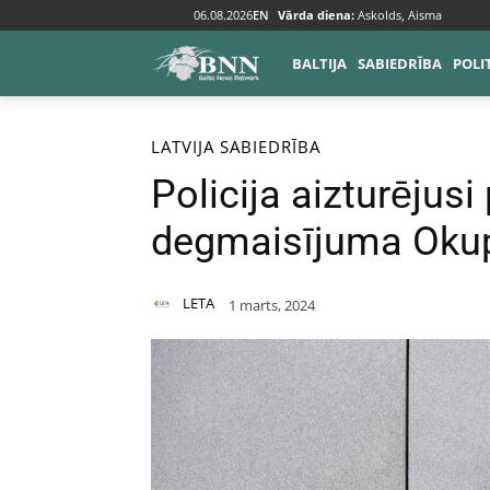
06.08.2026
EN
Vārda diena:
Askolds, Aisma
BALTIJA
SABIEDRĪBA
POLI
Sākums
Baltija
Latvija
LATVIJA
SABIEDRĪBA
Policija aizturējus
degmaisījuma Okup
LETA
1 marts, 2024