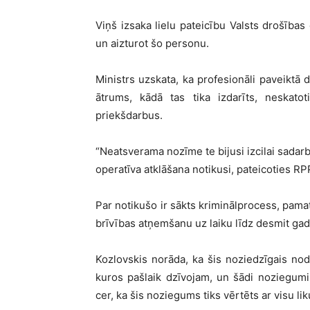
Viņš izsaka lielu pateicību Valsts drošības
un aizturot šo personu.
Ministrs uzskata, ka profesionāli paveiktā d
ātrums, kādā tas tika izdarīts, neskato
priekšdarbus.
“Neatsverama nozīme te bijusi izcilai sadar
operatīva atklāšana notikusi, pateicoties R
Par notikušo ir sākts kriminālprocess, pama
brīvības atņemšanu uz laiku līdz desmit ga
Kozlovskis norāda, ka šis noziedzīgais nod
kuros pašlaik dzīvojam, un šādi noziegumi
cer, ka šis noziegums tiks vērtēts ar visu 