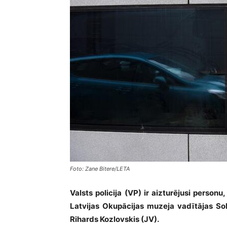
Foto: Zane Bitere/LETA
Valsts policija (VP) ir aizturējusi pers
Latvijas Okupācijas muzeja vadītājas Solv
Rihards Kozlovskis (JV).