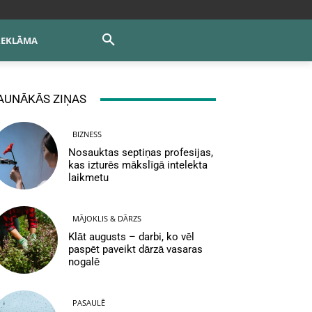
REKLĀMA
AUNĀKĀS ZIŅAS
BIZNESS
Nosauktas septiņas profesijas,
kas izturēs mākslīgā intelekta
laikmetu
MĀJOKLIS & DĀRZS
Klāt augusts – darbi, ko vēl
paspēt paveikt dārzā vasaras
nogalē
PASAULĒ