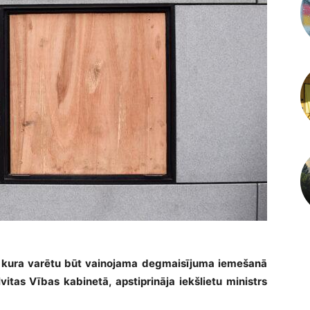
onu, kura varētu būt vainojama degmaisījuma iemešanā
itas Vības kabinetā, apstiprināja iekšlietu ministrs