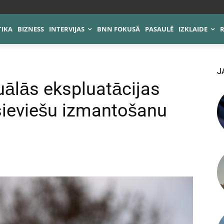
TIKA
BIZNESS
INTERVIJAS
BNN FOKUSĀ
PASAULĒ
IZKLAIDE
J
suālās ekspluatācijas
sieviešu izmantošanu