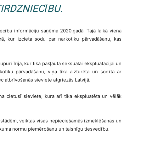
IRDZNIECĪBU.
niecību informāciju saņēma 2020.gadā. Tajā laikā viena
ā, kur izcieta sodu par narkotiku pārvadāšanu, kas
upuri Īrijā, kur tika pakļauta seksuālai ekspluatācijai un
kotiku pārvadāšanu, viņa tika aizturēta un sodīta ar
atbrīvošanās sieviete atgriezās Latvijā.
na cietusī sieviete, kura arī tika ekspluatēta un vēlāk
 iestādēm, veiktas visas nepieciešamās izmeklēšanas un
likuma normu piemērošanu un taisnīgu tiesvedību.