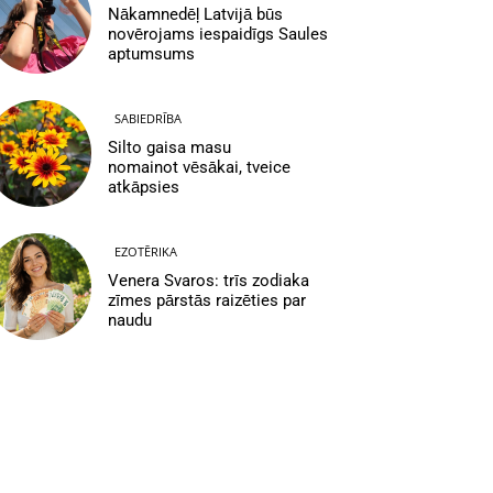
Nākamnedēļ Latvijā būs
novērojams iespaidīgs Saules
aptumsums
SABIEDRĪBA
Silto gaisa masu
nomainot vēsākai, tveice
atkāpsies
EZOTĒRIKA
Venera Svaros: trīs zodiaka
zīmes pārstās raizēties par
naudu