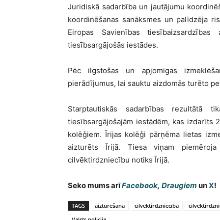
Juridiskā sadarbība un jautājumu koordinēša
koordinēšanas sanāksmes un palīdzēja risin
Eiropas Savienības tiesībaizsardzības a
tiesībsargājošās iestādes.
Pēc ilgstošas un apjomīgas izmeklēšan
pierādījumus, lai sauktu aizdomās turēto per
Starptautiskās sadarbības rezultātā ti
tiesībsargājošajām iestādēm, kas izdarīts 
kolēģiem. Īrijas kolēģi pārņēma lietas izm
aizturēts Īrijā. Tiesa viņam piemēroja
cilvēktirdzniecību notiks Īrijā.
Seko mums arī
Facebook
,
Draugiem
un
X
!
TAGS
aizturēšana
cilvēktirdzniecība
cilvēktirdzn
Valsts policija