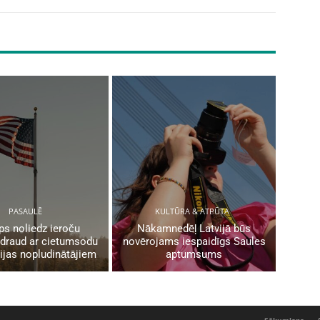
PASAULĒ
KULTŪRA & ATPŪTA
s noliedz ieroču
Nākamnedēļ Latvijā būs
 draud ar cietumsodu
novērojams iespaidīgs Saules
ijas nopludinātājiem
aptumsums
Sākumlapa