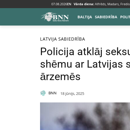
07.08.2026
EN
Vārda diena:
Alfrēds, Madars, Fredis
BALTIJA
SABIEDRĪBA
POLI
Sākums
Baltija
Latvija
LATVIJA
SABIEDRĪBA
Policija atklāj sek
shēmu ar Latvijas 
ārzemēs
BNN
18 jūnijs, 2025