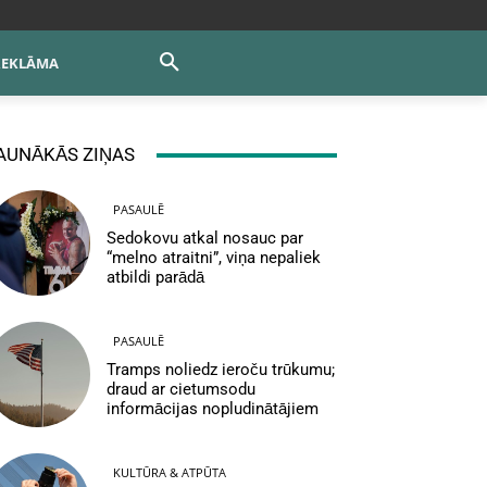
REKLĀMA
AUNĀKĀS ZIŅAS
PASAULĒ
Sedokovu atkal nosauc par
“melno atraitni”, viņa nepaliek
atbildi parādā
PASAULĒ
Tramps noliedz ieroču trūkumu;
draud ar cietumsodu
informācijas nopludinātājiem
KULTŪRA & ATPŪTA