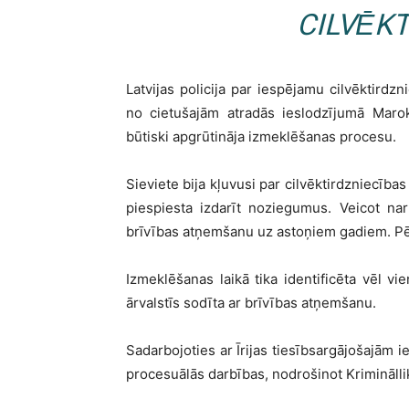
CILVĒKT
Latvijas policija par iespējamu cilvēktirdz
no cietušajām atradās ieslodzījumā Marok
būtiski apgrūtināja izmeklēšanas procesu.
Sieviete bija kļuvusi par cilvēktirdzniecības 
piespiesta izdarīt noziegumus. Veicot nar
brīvības atņemšanu uz astoņiem gadiem. Pēc 
Izmeklēšanas laikā tika identificēta vēl vie
ārvalstīs sodīta ar brīvības atņemšanu.
Sadarbojoties ar Īrijas tiesībsargājošajām
procesuālās darbības, nodrošinot Krimināl