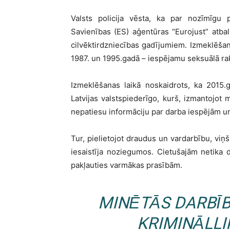
Valsts policija vēsta, ka par nozīmīgu 
Savienības (ES) aģentūras “Eurojust” atbal
cilvēktirdzniecības gadījumiem. Izmeklēšan
1987. un 1995.gadā – iespējamu seksuālā ra
Izmeklēšanas laikā noskaidrots, ka 2015.
Latvijas valstspiederīgo, kurš, izmantojot
nepatiesu informāciju par darba iespējām un a
Tur, pielietojot draudus un vardarbību, viņš
iesaistīja noziegumos. Cietušajām netika 
pakļauties varmākas prasībām.
MINĒTĀS DARBĪB
KRIMINĀLL