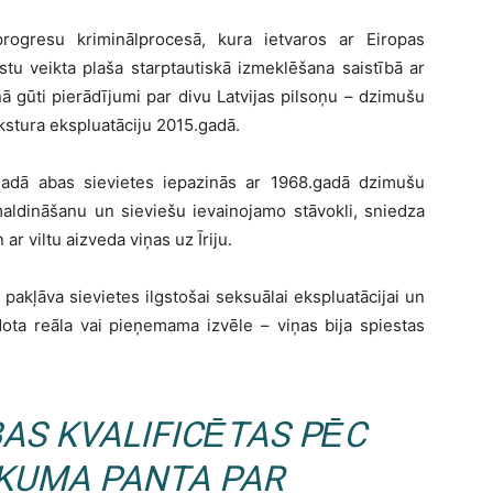
progresu kriminālprocesā, kura ietvaros ar Eiropas
stu veikta plaša starptautiskā izmeklēšana saistībā ar
ā gūti pierādījumi par divu Latvijas pilsoņu – dzimušu
kstura ekspluatāciju 2015.gadā.
gadā abas sievietes iepazinās ar 1968.gadā dzimušu
 maldināšanu un sieviešu ievainojamo stāvokli, sniedza
r viltu aizveda viņas uz Īriju.
 pakļāva sievietes ilgstošai seksuālai ekspluatācijai un
dota reāla vai pieņemama izvēle – viņas bija spiestas
AS KVALIFICĒTAS PĒC
IKUMA PANTA PAR