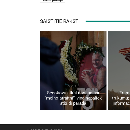
SAISTĪTIE RAKSTI
PASAULĒ
Sedokovu atkal nosauc par
Tramp
“melno atraitni”, viņa nepaliek
trūkumu;
atbildi parādā
informāc