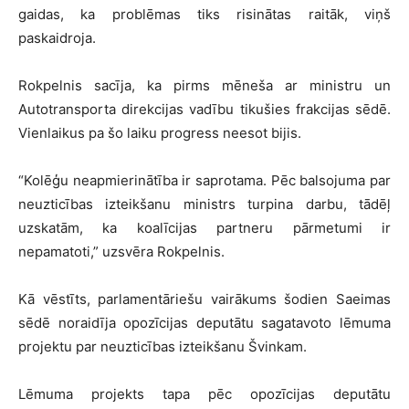
gaidas, ka problēmas tiks risinātas raitāk, viņš
paskaidroja.
Rokpelnis sacīja, ka pirms mēneša ar ministru un
Autotransporta direkcijas vadību tikušies frakcijas sēdē.
Vienlaikus pa šo laiku progress neesot bijis.
“Kolēģu neapmierinātība ir saprotama. Pēc balsojuma par
neuzticības izteikšanu ministrs turpina darbu, tādēļ
uzskatām, ka koalīcijas partneru pārmetumi ir
nepamatoti,” uzsvēra Rokpelnis.
Kā vēstīts, parlamentāriešu vairākums šodien Saeimas
sēdē noraidīja opozīcijas deputātu sagatavoto lēmuma
projektu par neuzticības izteikšanu Švinkam.
Lēmuma projekts tapa pēc opozīcijas deputātu