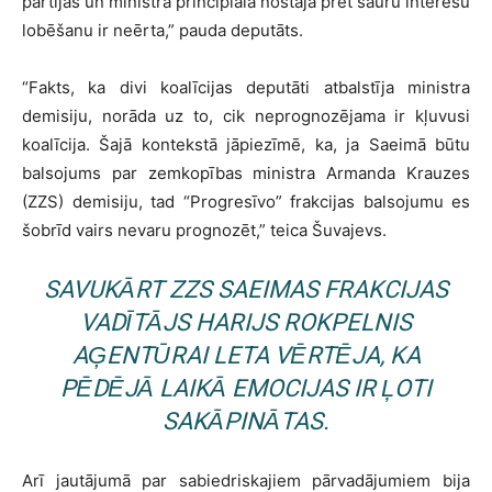
partijas un ministra principiālā nostāja pret šauru interešu
lobēšanu ir neērta,” pauda deputāts.
“Fakts, ka divi koalīcijas deputāti atbalstīja ministra
demisiju, norāda uz to, cik neprognozējama ir kļuvusi
koalīcija. Šajā kontekstā jāpiezīmē, ka, ja Saeimā būtu
balsojums par zemkopības ministra Armanda Krauzes
(ZZS) demisiju, tad “Progresīvo” frakcijas balsojumu es
šobrīd vairs nevaru prognozēt,” teica Šuvajevs.
SAVUKĀRT ZZS SAEIMAS FRAKCIJAS
VADĪTĀJS HARIJS ROKPELNIS
AĢENTŪRAI LETA VĒRTĒJA, KA
PĒDĒJĀ LAIKĀ EMOCIJAS IR ĻOTI
SAKĀPINĀTAS.
Arī jautājumā par sabiedriskajiem pārvadājumiem bija