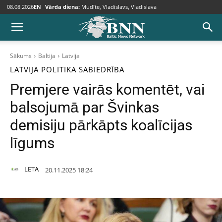
08.08.2026
EN
Vārda diena:
Mudīte, Vladislavs, Vladislava
Sākums
Baltija
Latvija
LATVIJA
POLITIKA
SABIEDRĪBA
Premjere vairās komentēt, vai
balsojumā par Švinkas
demisiju pārkāpts koalīcijas
līgums
LETA
20.11.2025 18:24