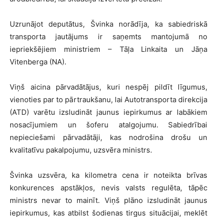
Uzrunājot deputātus, Švinka norādīja, ka sabiedriskā
transporta jautājums ir saņemts mantojumā no
iepriekšējiem ministriem – Tāļa Linkaita un Jāņa
Vitenberga (NA).
Viņš aicina pārvadātājus, kuri nespēj pildīt līgumus,
vienoties par to pārtraukšanu, lai Autotransporta direkcija
(ATD) varētu izsludināt jaunus iepirkumus ar labākiem
nosacījumiem un šoferu atalgojumu. Sabiedrībai
nepieciešami pārvadātāji, kas nodrošina drošu un
kvalitatīvu pakalpojumu, uzsvēra ministrs.
Švinka uzsvēra, ka kilometra cena ir noteikta brīvas
konkurences apstākļos, nevis valsts regulēta, tāpēc
ministrs nevar to mainīt. Viņš plāno izsludināt jaunus
iepirkumus, kas atbilst šodienas tirgus situācijai, meklēt