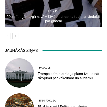
LATVIJA
“Dupsītis jāmazgā nav,” – Kivičs satracina tautu ar viedokli
par ģimeni
JAUNĀKĀS ZIŅAS
PASAULĒ
Trampa administrācija plāno izsludināt
rīkojumu par vakcīnām un autismu
BNN FOKUSĀ
BNN fokusā | Politologa skats: