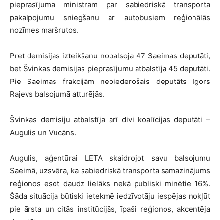
pieprasījuma ministram par sabiedriskā transporta
pakalpojumu sniegšanu ar autobusiem reģionālās
nozīmes maršrutos.
Pret demisijas izteikšanu nobalsoja 47 Saeimas deputāti,
bet Švinkas demisijas pieprasījumu atbalstīja 45 deputāti.
Pie Saeimas frakcijām nepiederošais deputāts Igors
Rajevs balsojumā atturējās.
Švinkas demisiju atbalstīja arī divi koalīcijas deputāti –
Augulis un Vucāns.
Augulis, aģentūrai LETA skaidrojot savu balsojumu
Saeimā, uzsvēra, ka sabiedriskā transporta samazinājums
reģionos esot daudz lielāks nekā publiski minētie 16%.
Šāda situācija būtiski ietekmē iedzīvotāju iespējas nokļūt
pie ārsta un citās institūcijās, īpaši reģionos, akcentēja