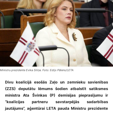
Ministru prezidente Evika Siliņa. Foto: Edijs Pālens/LETA
Divu koalīcijā esošās Zaļo un zemnieku savienības
(ZZS) deputātu lēmums šodien atbalstīt satiksmes
ministra Ata Švinkas (P) demisijas pieprasījumu ir
“koalīcijas partneru savstarpējās sadarbības
jautājums”, aģentūrai LETA pauda Ministru prezidente