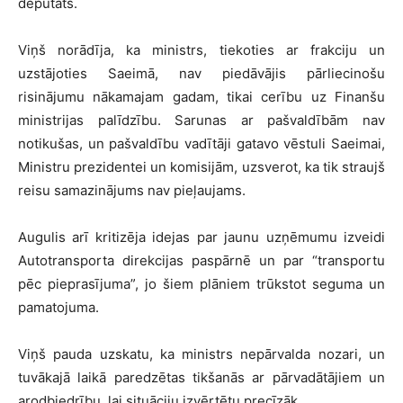
deputāts.
Viņš norādīja, ka ministrs, tiekoties ar frakciju un
uzstājoties Saeimā, nav piedāvājis pārliecinošu
risinājumu nākamajam gadam, tikai cerību uz Finanšu
ministrijas palīdzību. Sarunas ar pašvaldībām nav
notikušas, un pašvaldību vadītāji gatavo vēstuli Saeimai,
Ministru prezidentei un komisijām, uzsverot, ka tik straujš
reisu samazinājums nav pieļaujams.
Augulis arī kritizēja idejas par jaunu uzņēmumu izveidi
Autotransporta direkcijas paspārnē un par “transportu
pēc pieprasījuma”, jo šiem plāniem trūkstot seguma un
pamatojuma.
Viņš pauda uzskatu, ka ministrs nepārvalda nozari, un
tuvākajā laikā paredzētas tikšanās ar pārvadātājiem un
arodbiedrību, lai situāciju izvērtētu precīzāk.