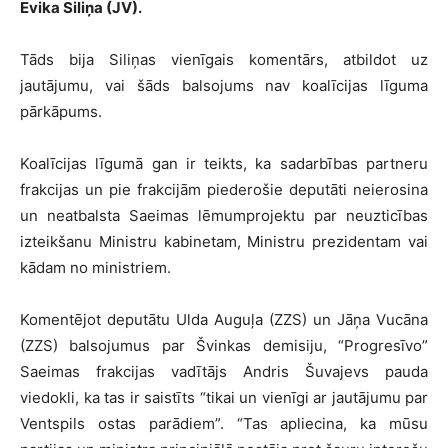
Evika Siliņa (JV).
Tāds bija Siliņas vienīgais komentārs, atbildot uz
jautājumu, vai šāds balsojums nav koalīcijas līguma
pārkāpums.
Koalīcijas līgumā gan ir teikts, ka sadarbības partneru
frakcijas un pie frakcijām piederošie deputāti neierosina
un neatbalsta Saeimas lēmumprojektu par neuzticības
izteikšanu Ministru kabinetam, Ministru prezidentam vai
kādam no ministriem.
Komentējot deputātu Ulda Auguļa (ZZS) un Jāņa Vucāna
(ZZS) balsojumus par Švinkas demisiju, “Progresīvo”
Saeimas frakcijas vadītājs Andris Šuvajevs pauda
viedokli, ka tas ir saistīts “tikai un vienīgi ar jautājumu par
Ventspils ostas parādiem”. “Tas apliecina, ka mūsu