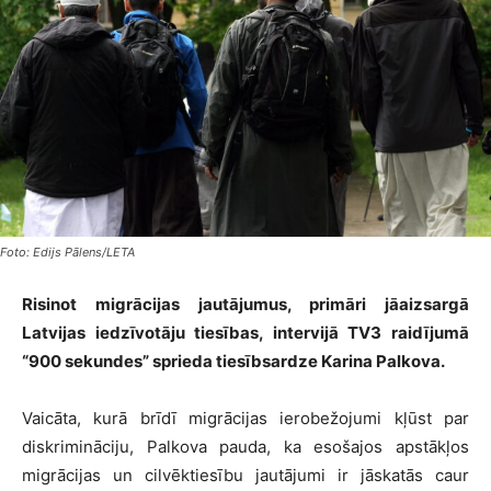
Foto: Edijs Pālens/LETA
Risinot migrācijas jautājumus, primāri jāaizsargā
Latvijas iedzīvotāju tiesības, intervijā TV3 raidījumā
“900 sekundes” sprieda tiesībsardze Karina Palkova.
Vaicāta, kurā brīdī migrācijas ierobežojumi kļūst par
diskrimināciju, Palkova pauda, ka esošajos apstākļos
migrācijas un cilvēktiesību jautājumi ir jāskatās caur