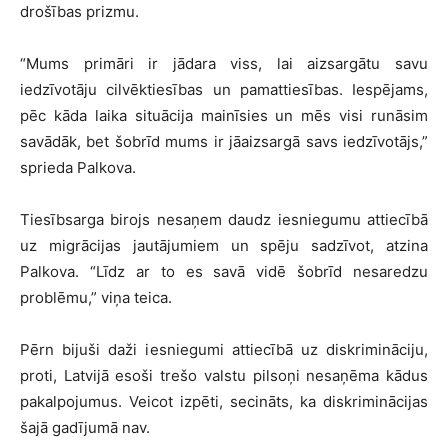
drošības prizmu.
“Mums primāri ir jādara viss, lai aizsargātu savu
iedzīvotāju cilvēktiesības un pamattiesības. Iespējams,
pēc kāda laika situācija mainīsies un mēs visi runāsim
savādāk, bet šobrīd mums ir jāaizsargā savs iedzīvotājs,”
sprieda Palkova.
Tiesībsarga birojs nesaņem daudz iesniegumu attiecībā
uz migrācijas jautājumiem un spēju sadzīvot, atzina
Palkova. “Līdz ar to es savā vidē šobrīd nesaredzu
problēmu,” viņa teica.
Pērn bijuši daži iesniegumi attiecībā uz diskrimināciju,
proti, Latvijā esoši trešo valstu pilsoņi nesaņēma kādus
pakalpojumus. Veicot izpēti, secināts, ka diskriminācijas
šajā gadījumā nav.