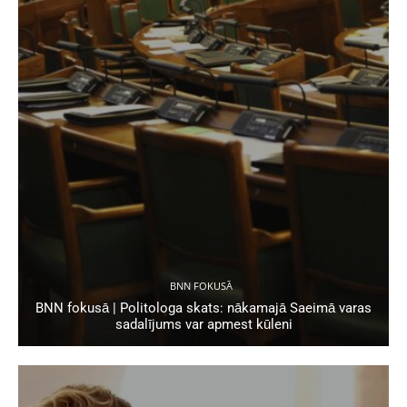
BNN FOKUSĀ
BNN fokusā | Politologa skats: nākamajā Saeimā varas
sadalījums var apmest kūleni