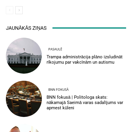
JAUNĀKĀS ZIŅAS
PASAULĒ
Trampa administrācija plāno izsludināt
rīkojumu par vakcīnām un autismu
BNN FOKUSĀ
BNN fokusā | Politologa skats:
nākamajā Saeimā varas sadalījums var
apmest kūleni