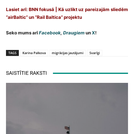
Lasiet arī: BNN fokusā | Kā uzlikt uz pareizajām sliedēm
“airBaltic” un “Rail Baltica” projektu
Seko mums arī
Facebook
,
Draugiem
un
X
!
TAGS
Karina Palkova
migrācijas jautājumi
Svarīgi
SAISTĪTIE RAKSTI