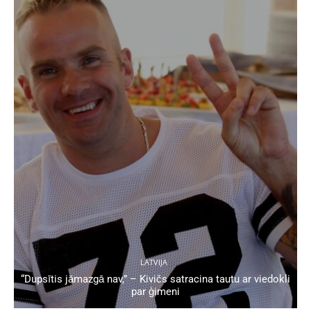
LATVIJA
“Dupsītis jāmazgā nav,” – Kivičs satracina tautu ar viedokli
par ģimeni