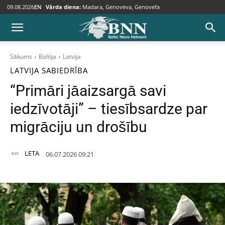
09.08.2026
EN
Vārda diena:
Madara, Genoveva, Genovefa
Sākums
Baltija
Latvija
LATVIJA
SABIEDRĪBA
“Primāri jāaizsargā savi
iedzīvotāji” – tiesībsardze par
migrāciju un drošību
LETA
06.07.2026 09:21