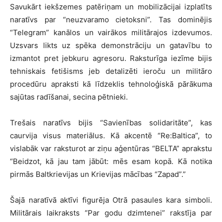
Savukārt iekšzemes patēriņam un mobilizācijai izplatīts
naratīvs par “neuzvaramo cietoksni”. Tas dominējis
“Telegram” kanālos un vairākos militārajos izdevumos.
Uzsvars likts uz spēka demonstrāciju un gatavību to
izmantot pret jebkuru agresoru. Raksturīga iezīme bijis
tehniskais fetišisms jeb detalizēti ieroču un militāro
procedūru apraksti kā līdzeklis tehnoloģiskā pārākuma
sajūtas radīšanai, secina pētnieki.
Trešais naratīvs bijis “Savienības solidaritāte”, kas
caurvija visus materiālus. Kā akcentē “Re:Baltica”, to
vislabāk var raksturot ar ziņu aģentūras “BELTA” aprakstu
“Beidzot, kā jau tam jābūt: mēs esam kopā. Kā notika
pirmās Baltkrievijas un Krievijas mācības “Zapad”.”
Šajā naratīvā aktīvi figurēja Otrā pasaules kara simboli.
Militārais laikraksts “Par godu dzimtenei” rakstīja par