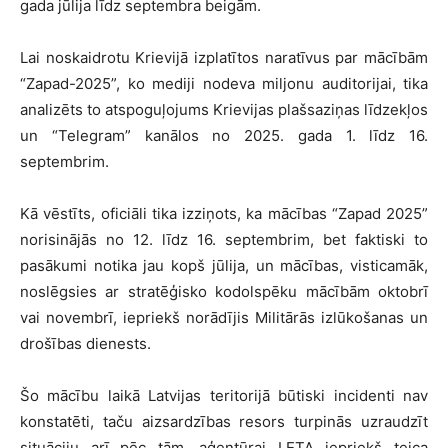
gada jūlija līdz septembra beigām.
Lai noskaidrotu Krievijā izplatītos naratīvus par mācībām
“Zapad-2025”, ko mediji nodeva miljonu auditorijai, tika
analizēts to atspoguļojums Krievijas plašsaziņas līdzekļos
un “Telegram” kanālos no 2025. gada 1. līdz 16.
septembrim.
Kā vēstīts, oficiāli tika izziņots, ka mācības “Zapad 2025”
norisinājās no 12. līdz 16. septembrim, bet faktiski to
pasākumi notika jau kopš jūlija, un mācības, visticamāk,
noslēgsies ar stratēģisko kodolspēku mācībām oktobrī
vai novembrī, iepriekš norādījis Militārās izlūkošanas un
drošības dienests.
Šo mācību laikā Latvijas teritorijā būtiski incidenti nav
konstatēti, taču aizsardzības resors turpinās uzraudzīt
situāciju arī pēc tām, aģentūrai LETA iepriekš teica