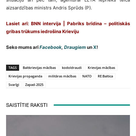
aizsardzības ministrs Andris Sprūds (P).
Lasiet arī: BNN intervija | Pabriks brīdina – politiskās
gribas trūkums iedrošina Krieviju
Seko mums arī
Facebook
,
Draugiem
un
X
!
TAGS
Baltkrievijas mācības
kodoldraudi
Krievijas mācības
Krievijas propaganda
militāras mācības
NATO
RE:Baltica
Svarīgi
Zapad-2025
SAISTĪTIE RAKSTI