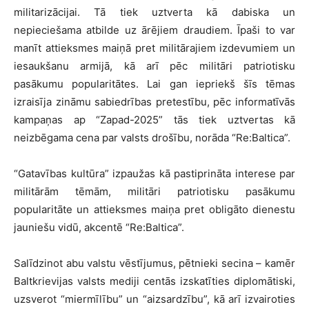
militarizācijai. Tā tiek uztverta kā dabiska un
nepieciešama atbilde uz ārējiem draudiem. Īpaši to var
manīt attieksmes maiņā pret militārajiem izdevumiem un
iesaukšanu armijā, kā arī pēc militāri patriotisku
pasākumu popularitātes. Lai gan iepriekš šīs tēmas
izraisīja zināmu sabiedrības pretestību, pēc informatīvās
kampaņas ap “Zapad-2025” tās tiek uztvertas kā
neizbēgama cena par valsts drošību, norāda “Re:Baltica”.
“Gatavības kultūra” izpaužas kā pastiprināta interese par
militārām tēmām, militāri patriotisku pasākumu
popularitāte un attieksmes maiņa pret obligāto dienestu
jauniešu vidū, akcentē “Re:Baltica”.
Salīdzinot abu valstu vēstījumus, pētnieki secina – kamēr
Baltkrievijas valsts mediji centās izskatīties diplomātiski,
uzsverot “miermīlību” un “aizsardzību”, kā arī izvairoties