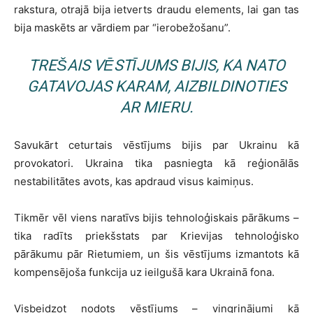
rakstura, otrajā bija ietverts draudu elements, lai gan tas
bija maskēts ar vārdiem par “ierobežošanu”.
TREŠAIS VĒSTĪJUMS BIJIS, KA NATO
GATAVOJAS KARAM, AIZBILDINOTIES
AR MIERU.
Savukārt ceturtais vēstījums bijis par Ukrainu kā
provokatori. Ukraina tika pasniegta kā reģionālās
nestabilitātes avots, kas apdraud visus kaimiņus.
Tikmēr vēl viens naratīvs bijis tehnoloģiskais pārākums –
tika radīts priekšstats par Krievijas tehnoloģisko
pārākumu pār Rietumiem, un šis vēstījums izmantots kā
kompensējoša funkcija uz ieilgušā kara Ukrainā fona.
Visbeidzot nodots vēstījums – vingrinājumi kā