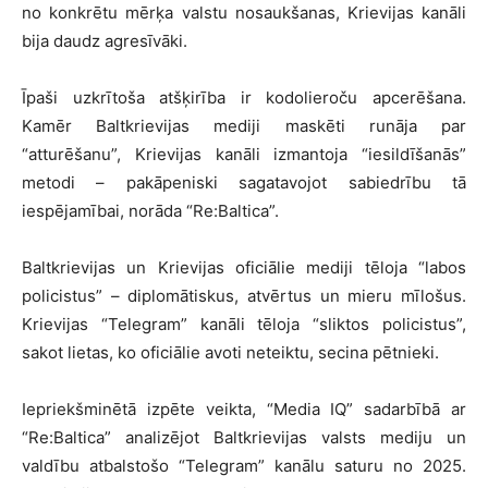
no konkrētu mērķa valstu nosaukšanas, Krievijas kanāli
bija daudz agresīvāki.
Īpaši uzkrītoša atšķirība ir kodolieroču apcerēšana.
Kamēr Baltkrievijas mediji maskēti runāja par
“atturēšanu”, Krievijas kanāli izmantoja “iesildīšanās”
metodi – pakāpeniski sagatavojot sabiedrību tā
iespējamībai, norāda “Re:Baltica”.
Baltkrievijas un Krievijas oficiālie mediji tēloja “labos
policistus” – diplomātiskus, atvērtus un mieru mīlošus.
Krievijas “Telegram” kanāli tēloja “sliktos policistus”,
sakot lietas, ko oficiālie avoti neteiktu, secina pētnieki.
Iepriekšminētā izpēte veikta, “Media IQ” sadarbībā ar
“Re:Baltica” analizējot Baltkrievijas valsts mediju un
valdību atbalstošo “Telegram” kanālu saturu no 2025.