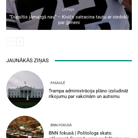
LATVIJA
“Dupsītis jāmazgā nav,” – Kivičs satracina tautu ar viedokli
par ģimeni
JAUNĀKĀS ZIŅAS
PASAULĒ
Trampa administrācija plāno izsludināt
rīkojumu par vakcīnām un autismu
BNN FOKUSĀ
BNN fokusā | Politologa skats: