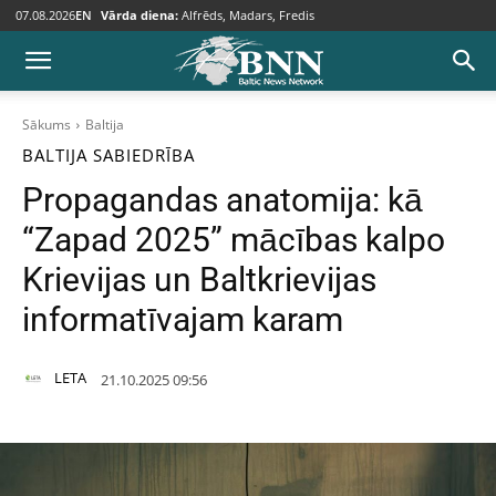
07.08.2026
EN
Vārda diena:
Alfrēds, Madars, Fredis
Sākums
Baltija
BALTIJA
SABIEDRĪBA
Propagandas anatomija: kā
“Zapad 2025” mācības kalpo
Krievijas un Baltkrievijas
informatīvajam karam
LETA
21.10.2025 09:56