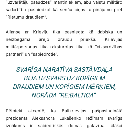
“uzvarētāju paaudzes” mantiniekiem, abu valstu militāro
sadarbību pasniedzot kā senču cīņas turpinājumu pret
“Rietumu draudiem”.
Alianse ar Krieviju tika pasniegta kā dabiska un
neizbēgama ārējo draudu priekšā. Krievijas
militārpersonas tika raksturotas tikai kā “aizsardzības
partneri” un “sabiedrotie”.
SVARĪGA NARATĪVA SASTĀVDAĻA
BIJA UZSVARS UZ KOPĪGIEM
DRAUDIEM UN KOPĪGIEM MĒRĶIEM,
NORĀDA “RE:BALTICA”.
Pētnieki akcentē, ka Baltkrievijas pašpasludinātā
prezidenta Aleksandra Lukašenko režīmam svarīgs
iznākums ir sabiedriskās domas gatavība tālākai