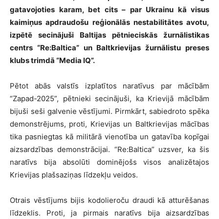
gatavojoties karam, bet cits – par Ukrainu kā visus
kaimiņus apdraudošu reģionālās nestabilitātes avotu,
izpētē secinājuši Baltijas pētnieciskās žurnālistikas
centrs “Re:Baltica” un Baltkrievijas žurnālistu preses
klubs trimdā “Media IQ”.
Pētot abās valstīs izplatītos naratīvus par mācībām
“Zapad-2025”, pētnieki secinājuši, ka Krievijā mācībām
bijuši seši galvenie vēstījumi. Pirmkārt, sabiedroto spēka
demonstrējums, proti, Krievijas un Baltkrievijas mācības
tika pasniegtas kā militārā vienotība un gatavība kopīgai
aizsardzības demonstrācijai. “Re:Baltica” uzsver, ka šis
naratīvs bija absolūti dominējošs visos analizētajos
Krievijas plašsaziņas līdzekļu veidos.
Otrais vēstījums bijis kodolieroču draudi kā atturēšanas
līdzeklis. Proti, ja pirmais naratīvs bija aizsardzības