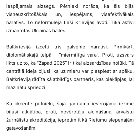
iespējamais aizsegs. Pētnieki norāda, ka šis bijis
visneuzkrītošākais un, iespējams, visefektīvākais
naratīvs. To neformulēja tieši Krievijas avoti. Tika aktīvi
izmantotas Ukrainas bailes.
Baltkrievijā izcelti trīs galvenie naratīvi. Pirmkārt,
diplomātiskajā telpā – “miermīlīga vara”. Proti, uzsvars
likts uz to, ka “Zapad 2025” ir tikai aizsardzības nolūki. Tā
centrālā ideja bijusi, ka uz mieru var piespiest ar spēku.
Baltkrievija rādīta kā atbildīgs partneris, kas piekāpjas, lai
mazinātu spriedzi.
Kā akcentē pētnieki, šajā gadījumā ievērojama iezīme
bijusi atklātība, proti, novērotāju aicināšana, ārvalstu
žurnālistu akreditācija, iepretim it kā Rietumu slepenajām
gatavošanām.