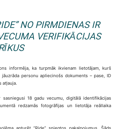
RIDE” NO PIRMDIENAS IR
 VECUMA VERIFIKĀCIJAS
RĪKUS
ons informēja, ka turpmāk ikvienam lietotājam, kurš
s jāuzrāda personu apliecinošs dokuments – pase, ID
 atļauja.
ir sasniegusi 18 gadu vecumu, digitālā identifikācijas
mentā redzamās fotogrāfijas un lietotāja reāllaika
olēma apturēt “Ride” sniegtos pakalpojumus. Šāds