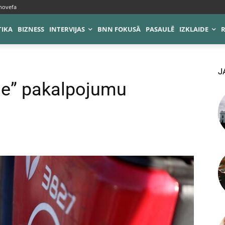
novefa
TIKA
BIZNESS
INTERVIJAS
BNN FOKUSĀ
PASAULĒ
IZKLAIDE
J
de” pakalpojumu