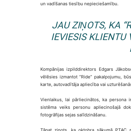
un vadīšanas tiesību nepieciešamību.
JAU ZIŅOTS, KA “
IEVIESIS KLIENTU
Kompānijas izpilddirektors Edgars Jākobs
vēlēsies izmantot “Ride” pakalpojumu, bū
karte, autovadītāja apliecība vai uzturēšanās
Vienlaikus, lai pārliecinātos, ka persona 
sistēma veiks personu apliecinošajā doku
fotogrāfijas sejas salīdzināšanu.
Tāpat ziņots, ka oktobra sākumā PTAC n