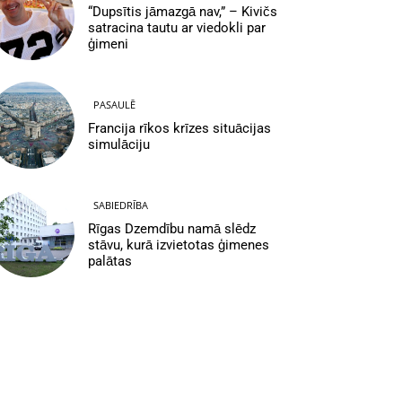
“Dupsītis jāmazgā nav,” – Kivičs
satracina tautu ar viedokli par
ģimeni
PASAULĒ
Francija rīkos krīzes situācijas
simulāciju
SABIEDRĪBA
Rīgas Dzemdību namā slēdz
stāvu, kurā izvietotas ģimenes
palātas