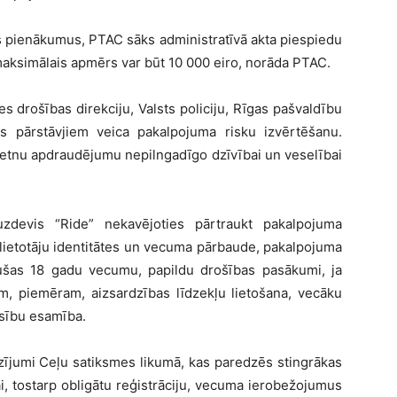
s pienākumus, PTAC sāks administratīvā akta piespiedu
maksimālais apmērs var būt 10 000 eiro, norāda PTAC.
 drošības direkciju, Valsts policiju, Rīgas pašvaldību
as pārstāvjiem veica pakalpojuma risku izvērtēšanu.
ietnu apdraudējumu nepilngadīgo dzīvībai un veselībai
zdevis “Ride” nekavējoties pārtraukt pakalpojuma
 lietotāju identitātes un vecuma pārbaude, pakalpojuma
šas 18 gadu vecumu, papildu drošības pasākumi, ja
m, piemēram, aizsardzības līdzekļu lietošana, vecāku
esību esamība.
ozījumi Ceļu satiksmes likumā, kas paredzēs stingrākas
, tostarp obligātu reģistrāciju, vecuma ierobežojumus