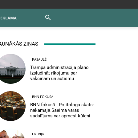
REKLĀMA
AUNĀKĀS ZIŅAS
PASAULĒ
Trampa administrācija plāno
izsludināt rīkojumu par
vakcīnām un autismu
BNN FOKUSĀ
BNN fokusā | Politologa skats:
nākamajā Saeimā varas
sadalījums var apmest kūleni
LATVIJA