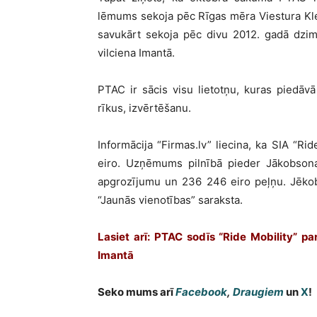
lēmums sekoja pēc Rīgas mēra Viestura Kl
savukārt sekoja pēc divu 2012. gadā dzim
vilciena Imantā.
PTAC ir sācis visu lietotņu, kuras piedāvā
rīkus, izvērtēšanu.
Informācija “Firmas.lv” liecina, ka SIA “Ri
eiro. Uzņēmums pilnībā pieder Jākobsonam
apgrozījumu un 236 246 eiro peļņu. Jēk
“Jaunās vienotības” saraksta.
Lasiet arī: PTAC sodīs “Ride Mobility” p
Imantā
Seko mums arī
Facebook
,
Draugiem
un
X
!