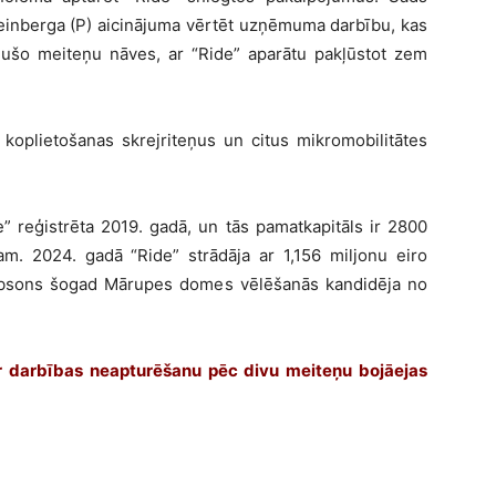
einberga (P) aicinājuma vērtēt uzņēmuma darbību, kas
ušo meiteņu nāves, ar “Ride” aparātu pakļūstot zem
 koplietošanas skrejriteņus un citus mikromobilitātes
de” reģistrēta 2019. gadā, un tās pamatkapitāls ir 2800
. 2024. gadā “Ride” strādāja ar 1,156 miljonu eiro
obsons šogad Mārupes domes vēlēšanās kandidēja no
ar darbības neapturēšanu pēc divu meiteņu bojāejas