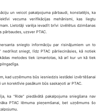
māciju un veicot pakalpojuma pārbaudi, konstatējis, ka
fektīvi vecuma verifikācijas mehānismi, kas liegtu
m. Lietotāji varēja ievadīt brīvi izvēlētus dzimšanas
as pārbaudes, uzsver PTAC.
ersanta sniegto informāciju par risinājumiem un to
 nedrīkst sniegt, līdz PTAC pārliecināsies, kā notiek
 kādas metodes tiek izmantotas, kā arī kur un kā tiek
 pilngadīga.
tam, kad uzņēmums būs iesniedzis iestādei izvērtēšanai
i un korektīvie pasākum būs saskaņoti ar PTAC.
ja, ka “Ride” piedāvātā pakalpojuma sniegšana nav
urpmāka PTAC lēmuma pieņemšanai, bet uzņēmums šo
kalpojumu.