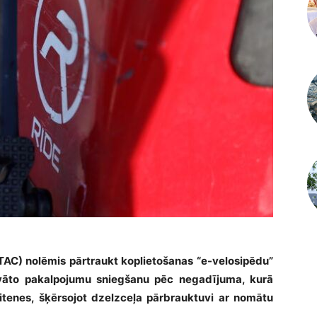
PTAC) nolēmis pārtraukt koplietošanas “e-velosipēdu”
dāvāto pakalpojumu sniegšanu pēc negadījuma, kurā
tenes, šķērsojot dzelzceļa pārbrauktuvi ar nomātu