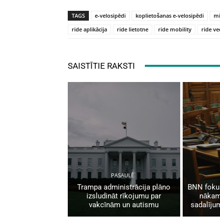
TAGS
e-velosipēdi
koplietošanas e-velosipēdi
mi
ride aplikācija
ride lietotne
ride mobility
ride v
SAISTĪTIE RAKSTI
PASAULĒ
Trampa administrācija plāno
BNN fokus
izsludināt rīkojumu par
nākam
vakcīnām un autismu
sadalīju