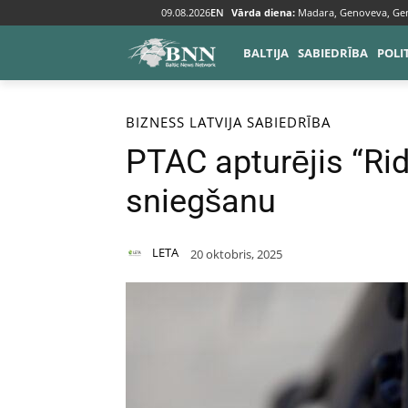
09.08.2026
EN
Vārda diena:
Madara, Genoveva, Ge
BALTIJA
SABIEDRĪBA
POLI
Sākums
Bizness
BIZNESS
LATVIJA
SABIEDRĪBA
PTAC apturējis “Ri
sniegšanu
LETA
20 oktobris, 2025