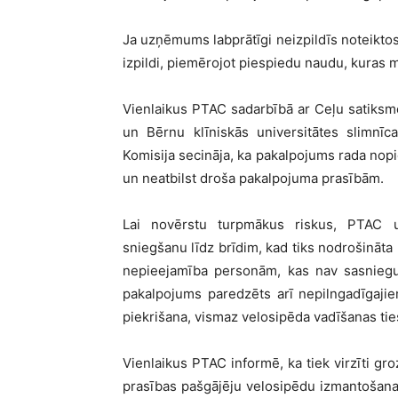
Ja uzņēmums labprātīgi neizpildīs noteikto
izpildi, piemērojot piespiedu naudu, kuras 
Vienlaikus PTAC sadarbībā ar Ceļu satiksmes
un Bērnu klīniskās universitātes slimnīc
Komisija secināja, ka pakalpojums rada nop
un neatbilst droša pakalpojuma prasībām.
Lai novērstu turpmākus riskus, PTAC u
sniegšanu līdz brīdim, kad tiks nodrošināta
nepieejamība personām, kas nav sasniegu
pakalpojums paredzēts arī nepilngadīgajie
piekrišana, vismaz velosipēda vadīšanas ti
Vienlaikus PTAC informē, ka tiek virzīti gr
prasības pašgājēju velosipēdu izmantošanai