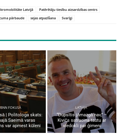
kromobilitāte Latvijā
Patērētāju tiesību aizsardzības centrs
ecuma pārbaude
sejas atpazīšana
Svarīgi
BNN FOKUSĀ
LATVIJA
ā | Politologa skats:
“Dupsītis jāmazgā nav,” –
ajā Saeimā varas
Kivičs satracina tautu ar
ms var apmest kūleni
viedokli par ģimeni