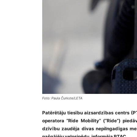
Foto: Paula Čurkste/LETA
Patērētāju tiesību aizsardzības centrs (
operatora “Ride Mobility” (“Ride”) pie
dzīvību zaudēja divas nepilngadīgas mei
pašgājēju velosipēdu, informēja PTAC.