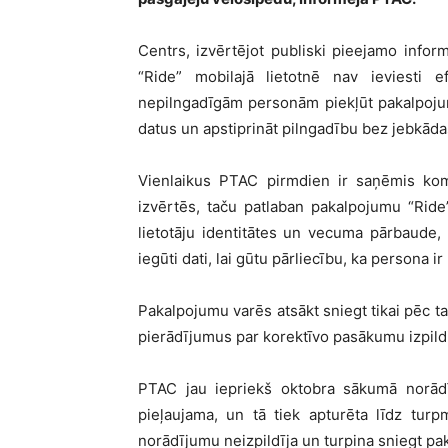
Centrs, izvērtējot publiski pieejamo infor
“Ride” mobilajā lietotnē nav ieviesti e
nepilngadīgām personām piekļūt pakalpojuma
datus un apstiprināt pilngadību bez jebkād
Vienlaikus PTAC pirmdien ir saņēmis kom
izvērtēs, taču patlaban pakalpojumu “Ride”
lietotāju identitātes un vecuma pārbaude,
iegūti dati, lai gūtu pārliecību, ka persona ir
Pakalpojumu varēs atsākt sniegt tikai pēc 
pierādījumus par korektīvo pasākumu izpild
PTAC jau iepriekš oktobra sākumā norādī
pieļaujama, un tā tiek apturēta līdz t
norādījumu neizpildīja un turpina sniegt pa