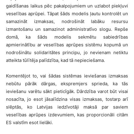
gaidīšanas laikus pēc pakalpojumiem un uzlabot piekļuvi
veselības aprūpei. Tāpat šāds modelis ļautu kontrolēt un
samazināt izmaksas, nodrošināt labāku resursu
izmantošanu un samazinot administratīvo slogu. Repše
domā, ka šāds modelis sekmētu sabiedrības
apmierinātību ar veselības aprūpes sistēmu kopumā un
nodrošinātu solidaritātes principu, jo nevienam netiktu
atteikta tūlītēja palīdzība, kad tā nepieciešama.
Komentējot to, vai šādas sistēmas ieviešanas izmaksas
nebūtu pārāk dārgas, ekspremjers sprieda, ka tās
ieviešanu varētu sākt pieticīgāk. Dārdzība varot būt visai
nosacīta, jo esot jāsalīdzina visas izmaksas, tostarp arī
slēptās, ko Latvijas iedzīvotāji maksā par saviem
veselības aprūpes izdevumiem, kas proporcionāli citām
ES valstīm esot lielāki.