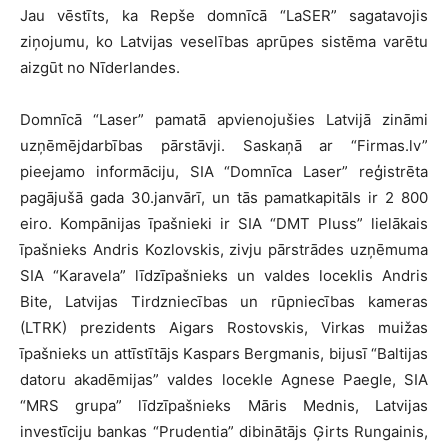
Jau vēstīts, ka Repše domnīcā “LaSER” sagatavojis
ziņojumu, ko Latvijas veselības aprūpes sistēma varētu
aizgūt no Nīderlandes.
Domnīcā “Laser” pamatā apvienojušies Latvijā zināmi
uzņēmējdarbības pārstāvji. Saskaņā ar “Firmas.lv”
pieejamo informāciju, SIA “Domnīca Laser” reģistrēta
pagājušā gada 30.janvārī, un tās pamatkapitāls ir 2 800
eiro. Kompānijas īpašnieki ir SIA “DMT Pluss” lielākais
īpašnieks Andris Kozlovskis, zivju pārstrādes uzņēmuma
SIA “Karavela” līdzīpašnieks un valdes loceklis Andris
Bite, Latvijas Tirdzniecības un rūpniecības kameras
(LTRK) prezidents Aigars Rostovskis, Virkas muižas
īpašnieks un attīstītājs Kaspars Bergmanis, bijusī “Baltijas
datoru akadēmijas” valdes locekle Agnese Paegle, SIA
“MRS grupa” līdzīpašnieks Māris Mednis, Latvijas
investīciju bankas “Prudentia” dibinātājs Ģirts Rungainis,