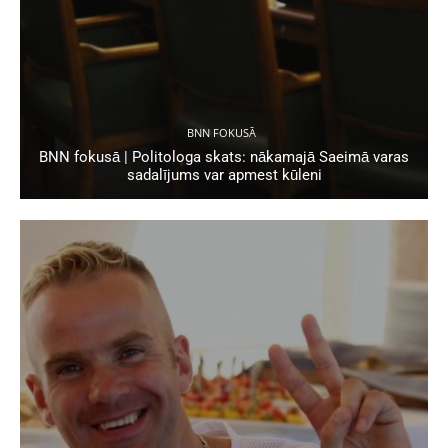
BNN FOKUSĀ
BNN fokusā | Politologa skats: nākamajā Saeimā varas
sadalījums var apmest kūleni