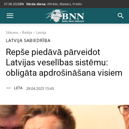
07.08.2026
EN
Vārda diena:
Alfrēds, Madars, Fredis
Sākums
Baltija
Latvija
LATVIJA
SABIEDRĪBA
Repše piedāvā pārveidot
Latvijas veselības sistēmu:
obligāta apdrošināšana visiem
LETA
28.04.2025 15:43