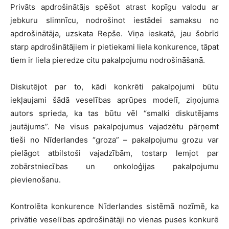
Privāts apdrošinātājs spēšot atrast kopīgu valodu ar
jebkuru slimnīcu, nodrošinot iestādei samaksu no
apdrošinātāja, uzskata Repše. Viņa ieskatā, jau šobrīd
starp apdrošinātājiem ir pietiekami liela konkurence, tāpat
tiem ir liela pieredze citu pakalpojumu nodrošināšanā.
Diskutējot par to, kādi konkrēti pakalpojumi būtu
iekļaujami šādā veselības aprūpes modelī, ziņojuma
autors sprieda, ka tas būtu vēl “smalki diskutējams
jautājums”. Ne visus pakalpojumus vajadzētu pārņemt
tieši no Nīderlandes “groza” – pakalpojumu grozu var
pielāgot atbilstoši vajadzībām, tostarp lemjot par
zobārstniecības un onkoloģijas pakalpojumu
pievienošanu.
Kontrolēta konkurence Nīderlandes sistēmā nozīmē, ka
privātie veselības apdrošinātāji no vienas puses konkurē