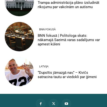
Trampa administrācija plāno izsludināt
rīkojumu par vakcīnām un autismu
BNN FOKUSĀ
BNN fokusā | Politologa skats:
nākamajā Saeimā varas sadalījums var
apmest kūleni
LATVIJA
“Dupsītis jāmazgā nav,” – Kivičs
satracina tautu ar viedokli par ģimeni