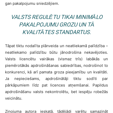
gan pakalpojumu sniedzējiem.
VALSTS REGULĒTU TIKAI MINIMĀLO
PAKALPOJUMU GROZU UN TĀ
KVALITĀTES STANDARTUS.
Tāpat tiktu nodalīta plānveida un neatliekamā palīdzība –
neatliekamo palīdzību būtu jānodrošina nekavējoties.
Valsts licencētu vairākas (vismaz trīs) labākās un
piemērotākās apdrošināšanas sabiedrības, nodrošinot to
konkurenci, kā arī pamata groza pieejamību un kvalitāti.
Ja nepieciešams, apdrošinātāji tiktu sodīti par
pārkāpumiem līdz pat licences atņemšanai. Papildus
apdrošināšanu valsts nekontrolētu, bet iespēju robežās
veicinātu.
Ziņojuma autora ieskatā, tādējādi varētu samazināt