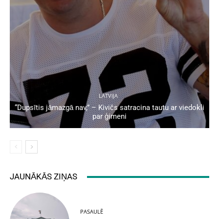
LATVIJA
“Dupsītis jāmazgā nav,” – Kivičs satracina tautu ar viedokli
par ģimeni
JAUNĀKĀS ZIŅAS
PASAULĒ