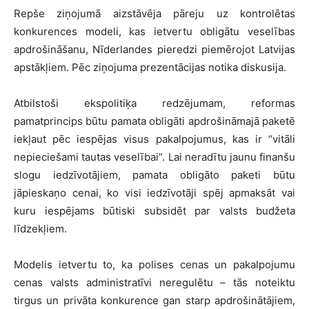
Repše ziņojumā aizstāvēja pāreju uz kontrolētas
konkurences modeli, kas ietvertu obligātu veselības
apdrošināšanu, Nīderlandes pieredzi piemērojot Latvijas
apstākļiem. Pēc ziņojuma prezentācijas notika diskusija.
Atbilstoši ekspolitiķa redzējumam, reformas
pamatprincips būtu pamata obligāti apdrošināmajā paketē
iekļaut pēc iespējas visus pakalpojumus, kas ir “vitāli
nepieciešami tautas veselībai”. Lai neradītu jaunu finanšu
slogu iedzīvotājiem, pamata obligāto paketi būtu
jāpieskaņo cenai, ko visi iedzīvotāji spēj apmaksāt vai
kuru iespējams būtiski subsidēt par valsts budžeta
līdzekļiem.
Modelis ietvertu to, ka polises cenas un pakalpojumu
cenas valsts administratīvi neregulētu – tās noteiktu
tirgus un privāta konkurence gan starp apdrošinātājiem,