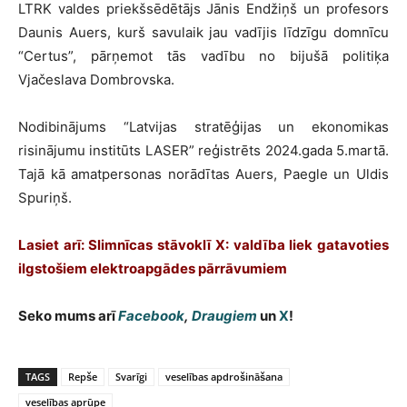
LTRK valdes priekšsēdētājs Jānis Endžiņš un profesors
Daunis Auers, kurš savulaik jau vadījis līdzīgu domnīcu
“Certus”, pārņemot tās vadību no bijušā politiķa
Vjačeslava Dombrovska.
Nodibinājums “Latvijas stratēģijas un ekonomikas
risinājumu institūts LASER” reģistrēts 2024.gada 5.martā.
Tajā kā amatpersonas norādītas Auers, Paegle un Uldis
Spuriņš.
Lasiet arī: Slimnīcas stāvoklī X: valdība liek gatavoties
ilgstošiem elektroapgādes pārrāvumiem
Seko mums arī
Facebook
,
Draugiem
un
X
!
TAGS
Repše
Svarīgi
veselības apdrošināšana
veselības aprūpe