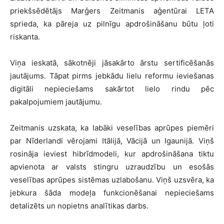
priekšsēdētājs Marģers Zeitmanis aģentūrai LETA
sprieda, ka pāreja uz pilnīgu apdrošināšanu būtu ļoti
riskanta.
Viņa ieskatā, sākotnēji jāsakārto ārstu sertificēšanās
jautājums. Tāpat pirms jebkādu lielu reformu ieviešanas
digitāli nepieciešams sakārtot lielo rindu pēc
pakalpojumiem jautājumu.
Zeitmanis uzskata, ka labāki veselības aprūpes piemēri
par Nīderlandi vērojami Itālijā, Vācijā un Igaunijā. Viņš
rosināja ieviest hibrīdmodeli, kur apdrošināšana tiktu
apvienota ar valsts stingru uzraudzību un esošās
veselības aprūpes sistēmas uzlabošanu. Viņš uzsvēra, ka
jebkura šāda modeļa funkcionēšanai nepieciešams
detalizēts un nopietns analītikas darbs.