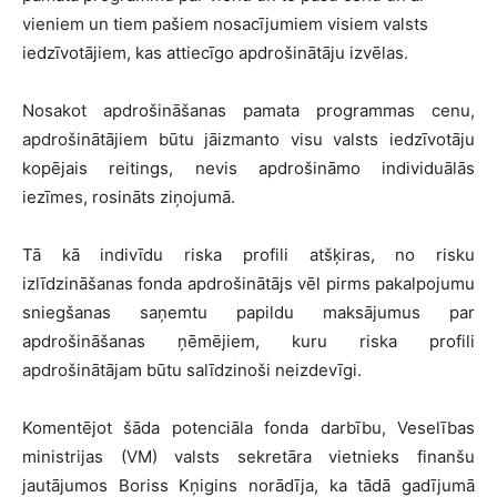
vieniem un tiem pašiem nosacījumiem visiem valsts
iedzīvotājiem, kas attiecīgo apdrošinātāju izvēlas.
Nosakot apdrošināšanas pamata programmas cenu,
apdrošinātājiem būtu jāizmanto visu valsts iedzīvotāju
kopējais reitings, nevis apdrošināmo individuālās
iezīmes, rosināts ziņojumā.
Tā kā indivīdu riska profili atšķiras, no risku
izlīdzināšanas fonda apdrošinātājs vēl pirms pakalpojumu
sniegšanas saņemtu papildu maksājumus par
apdrošināšanas ņēmējiem, kuru riska profili
apdrošinātājam būtu salīdzinoši neizdevīgi.
Komentējot šāda potenciāla fonda darbību, Veselības
ministrijas (VM) valsts sekretāra vietnieks finanšu
jautājumos Boriss Kņigins norādīja, ka tādā gadījumā