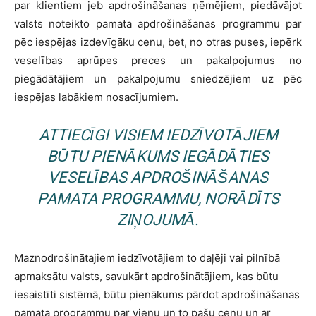
par klientiem jeb apdrošināšanas ņēmējiem, piedāvājot
valsts noteikto pamata apdrošināšanas programmu par
pēc iespējas izdevīgāku cenu, bet, no otras puses, iepērk
veselības aprūpes preces un pakalpojumus no
piegādātājiem un pakalpojumu sniedzējiem uz pēc
iespējas labākiem nosacījumiem.
ATTIECĪGI VISIEM IEDZĪVOTĀJIEM
BŪTU PIENĀKUMS IEGĀDĀTIES
VESELĪBAS APDROŠINĀŠANAS
PAMATA PROGRAMMU, NORĀDĪTS
ZIŅOJUMĀ.
Maznodrošinātajiem iedzīvotājiem to daļēji vai pilnībā
apmaksātu valsts, savukārt apdrošinātājiem, kas būtu
iesaistīti sistēmā, būtu pienākums pārdot apdrošināšanas
pamata programmu par vienu un to pašu cenu un ar