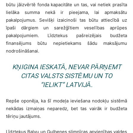
būtu jāizvērtē fonda kapacitāte un tas, vai netiek prasīta
lielāka summa nekā ir pieejama, lai apmaksātu
pakalpojumus. Sevišķi izaicinoši tas būtu attiecībā uz
īpaši dārgiem un sarežģītiem veselības aprūpes
pakalpojumiem. Līdztekus pašreizējais budžeta
finansējums būtu nepietiekams šādu maksājumu
nodrošināšanai.
KŅIGINA IESKATĀ, NEVAR PĀRŅEMT
CITAS VALSTS SISTĒMU UN TO
“IELIKT” LATVIJĀ.
Repše oponēja, ka šī modeļa ieviešana nodokļu sistēmā
nekādas izmaiņas neparedz, bet tas vairāk ir budžeta
tēriņu jautājums.
Līdztekus Balvu un Gulbenes slimnīcas apvienības valdes