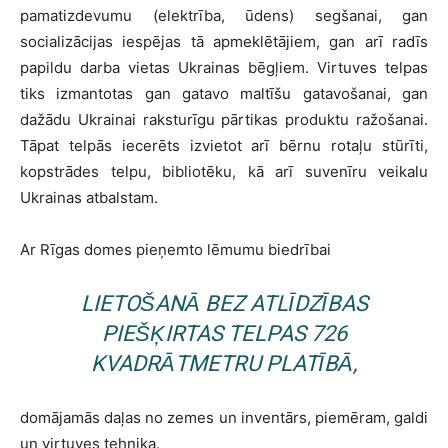
pamatizdevumu (elektrība, ūdens) segšanai, gan
socializācijas iespējas tā apmeklētājiem, gan arī radīs
papildu darba vietas Ukrainas bēgļiem. Virtuves telpas
tiks izmantotas gan gatavo maltīšu gatavošanai, gan
dažādu Ukrainai raksturīgu pārtikas produktu ražošanai.
Tāpat telpās iecerēts izvietot arī bērnu rotaļu stūrīti,
kopstrādes telpu, bibliotēku, kā arī suvenīru veikalu
Ukrainas atbalstam.
Ar Rīgas domes pieņemto lēmumu biedrībai
LIETOŠANĀ BEZ ATLĪDZĪBAS
PIEŠĶIRTAS TELPAS 726
KVADRĀTMETRU PLATĪBĀ,
domājamās daļas no zemes un inventārs, piemēram, galdi
un virtuves tehnika.