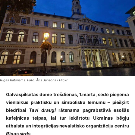
Rīgas Rātsnams. Foto: Āris Jansons / Flickr
Galvaspilsētas dome trešdienas, 1.marta, sēdē pieņēma
vienlaikus praktisku un simbolisku lēmumu – piešķirt
biedrībai
Tavi draugi
rātsnama pagrabstāvā esošās
kafejnīcas telpas, lai tur iekārtotu Ukrainas bēgļu
atbalsta un integrācijas nevalstisko organizāciju centru
Rīgas sirds
.