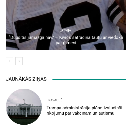
LATVIJA
“Dupsītis jāmazgā nav,” – Kivičs satracina tautu ar viedokli
par ģimeni
JAUNĀKĀS ZIŅAS
PASAULĒ
Trampa administrācija plāno izsludināt
rīkojumu par vakcīnām un autismu