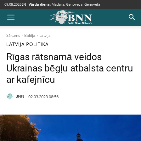
09.08.2026
EN
Vārda diena:
Madara, Genoveva, Genovefa
Sākums
Baltija
Latvija
LATVIJA
POLITIKA
Rīgas rātsnamā veidos
Ukrainas bēgļu atbalsta centru
ar kafejnīcu
BNN
02.03.2023 08:56