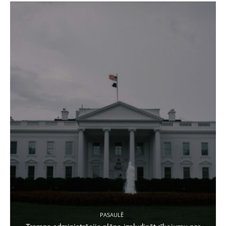
PASAULĒ