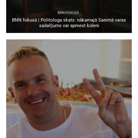
BNN FOKUSĀ
BNN fokusā | Politologa skats: nākamajā Saeimā varas
sadalījums var apmest kūleni