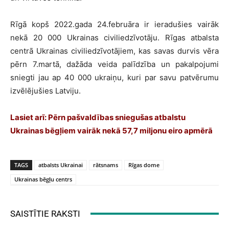
Rīgā kopš 2022.gada 24.februāra ir ieradušies vairāk
nekā 20 000 Ukrainas civiliedzīvotāju. Rīgas atbalsta
centrā Ukrainas civiliedzīvotājiem, kas savas durvis vēra
pērn 7.martā, dažāda veida palīdzība un pakalpojumi
sniegti jau ap 40 000 ukraiņu, kuri par savu patvērumu
izvēlējušies Latviju.
Lasiet arī:
Pērn pašvaldības sniegušas atbalstu
Ukrainas bēgļiem vairāk nekā 57,7 miljonu eiro apmērā
TAGS
atbalsts Ukrainai
rātsnams
Rīgas dome
Ukrainas bēgļu centrs
SAISTĪTIE RAKSTI