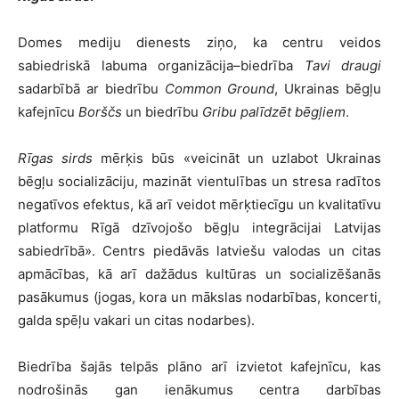
Domes mediju dienests ziņo, ka centru veidos
sabiedriskā labuma organizācija–biedrība
Tavi draugi
sadarbībā ar biedrību
Common Ground
, Ukrainas bēgļu
kafejnīcu
Borščs
un biedrību
Gribu palīdzēt bēgļiem
.
Rīgas sirds
mērķis būs «veicināt un uzlabot Ukrainas
bēgļu socializāciju, mazināt vientulības un stresa radītos
negatīvos efektus, kā arī veidot mērķtiecīgu un kvalitatīvu
platformu Rīgā dzīvojošo bēgļu integrācijai Latvijas
sabiedrībā». Centrs piedāvās latviešu valodas un citas
apmācības, kā arī dažādus kultūras un socializēšanās
pasākumus (jogas, kora un mākslas nodarbības, koncerti,
galda spēļu vakari un citas nodarbes).
Biedrība šajās telpās plāno arī izvietot kafejnīcu, kas
nodrošinās gan ienākumus centra darbības