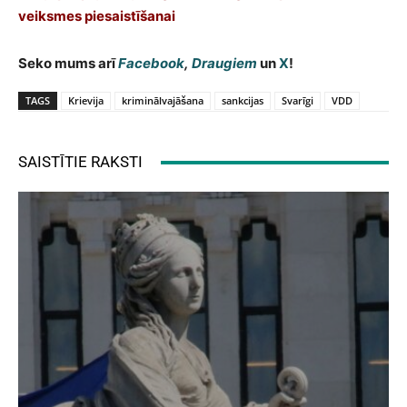
veiksmes piesaistīšanai
Seko mums arī
Facebook
,
Draugiem
un
X
!
TAGS
Krievija
kriminālvajāšana
sankcijas
Svarīgi
VDD
SAISTĪTIE RAKSTI