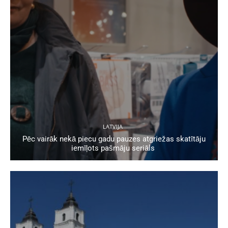
LATVIJA
Pēc vairāk nekā piecu gadu pauzes atgriežas skatītāju
iemīļots pašmāju seriāls