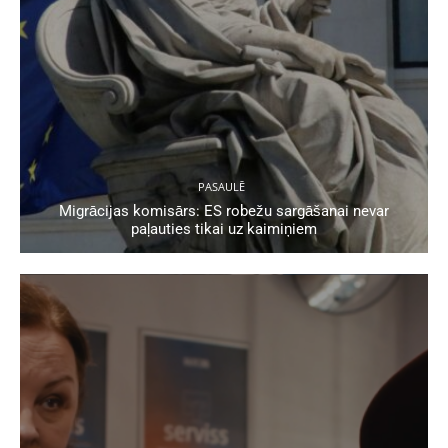
PASAULĒ
Migrācijas komisārs: ES robežu sargāšanai nevar
paļauties tikai uz kaimiņiem