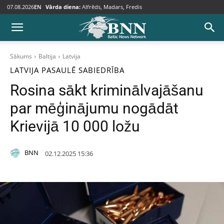
07.08.2026
EN
Vārda diena:
Alfrēds, Madars, Fredis
Sākums
Baltija
Latvija
LATVIJA
PASAULĒ
SABIEDRĪBA
Rosina sākt kriminālvajāšanu
par mēģinājumu nogādāt
Krievijā 10 000 ložu
BNN
02.12.2025 15:36