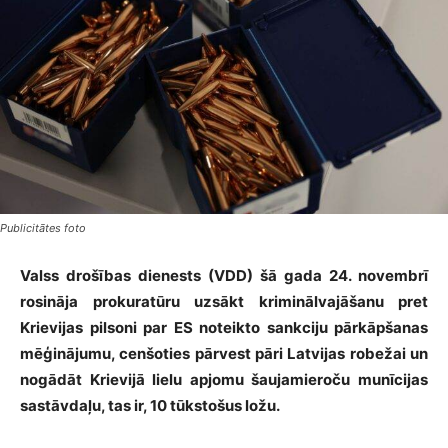
Publicitātes foto
Valss drošības dienests (VDD) šā gada 24. novembrī
rosināja prokuratūru uzsākt kriminālvajāšanu pret
Krievijas pilsoni par ES noteikto sankciju pārkāpšanas
mēģinājumu, cenšoties pārvest pāri Latvijas robežai un
nogādāt Krievijā lielu apjomu šaujamieroču munīcijas
sastāvdaļu, tas ir, 10 tūkstošus ložu.