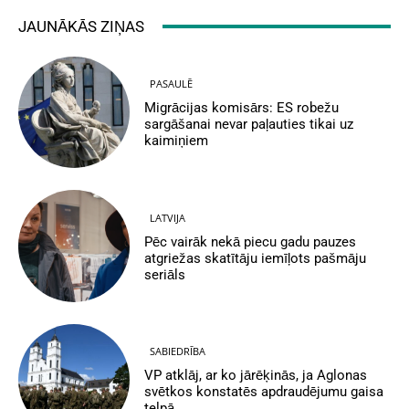
JAUNĀKĀS ZIŅAS
PASAULĒ
Migrācijas komisārs: ES robežu
sargāšanai nevar paļauties tikai uz
kaimiņiem
LATVIJA
Pēc vairāk nekā piecu gadu pauzes
atgriežas skatītāju iemīļots pašmāju
seriāls
SABIEDRĪBA
VP atklāj, ar ko jārēķinās, ja Aglonas
svētkos konstatēs apdraudējumu gaisa
telpā