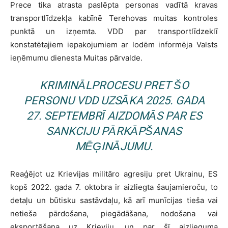
Prece tika atrasta paslēpta personas vadītā kravas
transportlīdzekļa kabīnē Terehovas muitas kontroles
punktā un izņemta. VDD par transportlīdzeklī
konstatētajiem iepakojumiem ar lodēm informēja Valsts
ieņēmumu dienesta Muitas pārvalde.
KRIMINĀLPROCESU PRET ŠO
PERSONU VDD UZSĀKA 2025. GADA
27. SEPTEMBRĪ AIZDOMĀS PAR ES
SANKCIJU PĀRKĀPŠANAS
MĒĢINĀJUMU.
Reaģējot uz Krievijas militāro agresiju pret Ukrainu, ES
kopš 2022. gada 7. oktobra ir aizliegta šaujamieroču, to
detaļu un būtisku sastāvdaļu, kā arī munīcijas tieša vai
netieša pārdošana, piegādāšana, nodošana vai
eksportēšana uz Krieviju, un par šī aizlieguma