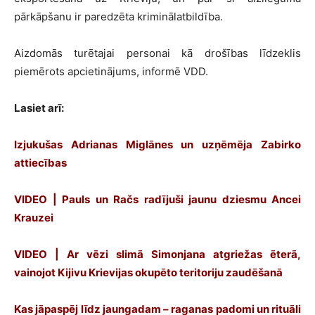
pārkāpšanu ir paredzēta kriminālatbildība.
Aizdomās turētajai personai kā drošības līdzeklis
piemērots apcietinājums, informē VDD.
Lasiet arī:
Izjukušas Adrianas Miglānes un uzņēmēja Zabirko
attiecības
VIDEO | Pauls un Račs radījuši jaunu dziesmu Ancei
Krauzei
VIDEO | Ar vēzi slimā Simonjana atgriežas ēterā,
vainojot Kijivu Krievijas okupēto teritoriju zaudēšanā
Kas jāpaspēj līdz jaungadam – raganas padomi un rituāli