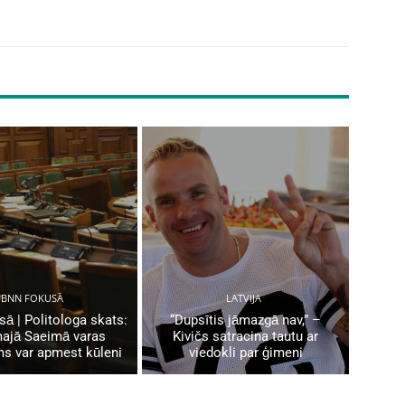
BNN FOKUSĀ
LATVIJA
ā | Politologa skats:
“Dupsītis jāmazgā nav,” –
ajā Saeimā varas
Kivičs satracina tautu ar
ms var apmest kūleni
viedokli par ģimeni