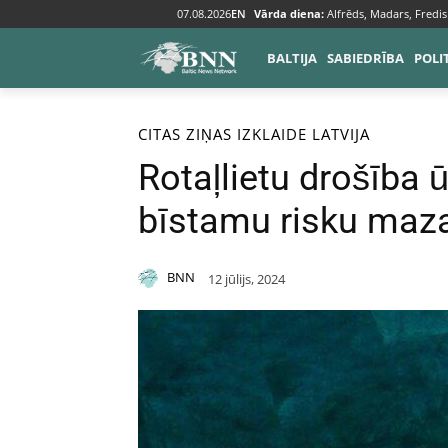
07.08.2026
EN
Vārda diena:
Alfrēds, Madars, Fredis
BALTIJA
SABIEDRĪBA
POLI
Sākums
Citas ziņas
CITAS ZIŅAS
IZKLAIDE
LATVIJA
Rotaļlietu drošība
bīstamu risku maz
BNN
12 jūlijs, 2024