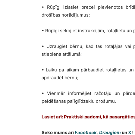
• Rūpīgi izlasiet precei pievienotos brī
drošības norādījumus;
• Rūpīgi sekojiet instrukcijām, rotaļlietu un 
• Uzraugiet bērnu, kad tas rotaļājas vai
stiepiena attālumā;
• Laiku pa laikam pārbaudiet rotaļlietas un
apdraudēt bērnu;
• Vienmēr informējiet ražotāju un pārde
peldēšanas palīglīdzekļu drošumu.
Lasiet arī: Praktiski padomi, kā pasargāti
Seko mums arī
Facebook
,
Draugiem
un
X
!