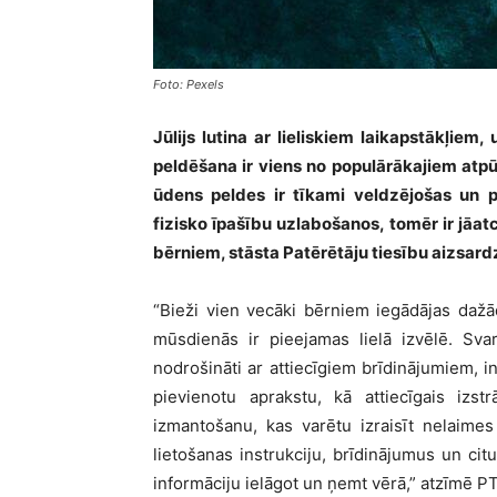
Foto: Pexels
Jūlijs lutina ar lieliskiem laikapstākļiem
peldēšana ir viens no populārākajiem atp
ūdens peldes ir tīkami veldzējošas un p
fizisko īpašību uzlabošanos, tomēr ir jāat
bērniem, stāsta Patērētāju tiesību aizsar
“Bieži vien vecāki bērniem iegādājas dažād
mūsdienās ir pieejamas lielā izvēlē. Svarī
nodrošināti ar attiecīgiem brīdinājumiem, i
pievienotu aprakstu, kā attiecīgais izst
izmantošanu, kas varētu izraisīt nelaime
lietošanas instrukciju, brīdinājumus un citu
informāciju ielāgot un ņemt vērā,” atzīmē P