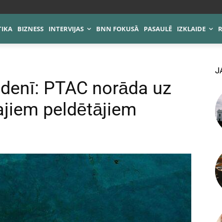
TIKA
BIZNESS
INTERVIJAS
BNN FOKUSĀ
PASAULĒ
IZKLAIDE
J
 ūdenī: PTAC norāda uz
ajiem peldētājiem