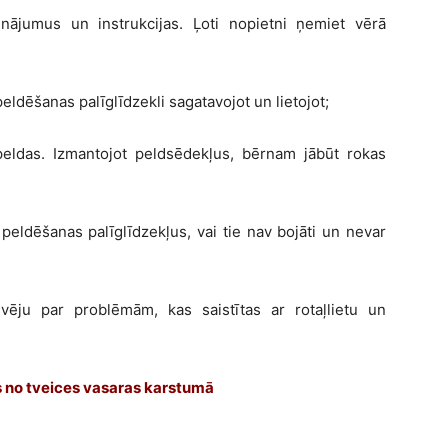
dinājumus un instrukcijas. Ļoti nopietni ņemiet vērā
peldēšanas palīglīdzekli sagatavojot un lietojot;
 peldas. Izmantojot peldsēdekļus, bērnam jābūt rokas
 peldēšanas palīglīdzekļus, vai tie nav bojāti un nevar
vēju par problēmām, kas saistītas ar rotaļlietu un
es no tveices vasaras karstumā