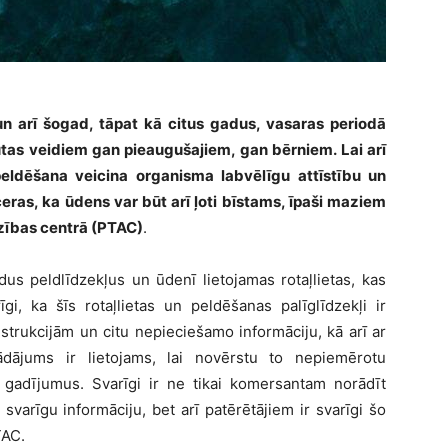
, un arī šogad, tāpat kā citus gadus, vasaras periodā
ūtas veidiem gan pieaugušajiem, gan bērniem. Lai arī
eldēšana veicina organisma labvēlīgu attīstību un
ceras, ka ūdens var būt arī ļoti bīstams, īpaši maziem
dzības centrā (PTAC)
.
us peldlīdzekļus un ūdenī lietojamas rotaļlietas, kas
gi, ka šīs rotaļlietas un peldēšanas palīglīdzekļi ir
nstrukcijām un citu nepieciešamo informāciju, kā arī ar
rādājums ir lietojams, lai novērstu to nepiemērotu
s gadījumus. Svarīgi ir ne tikai komersantam norādīt
 svarīgu informāciju, bet arī patērētājiem ir svarīgi šo
TAC.