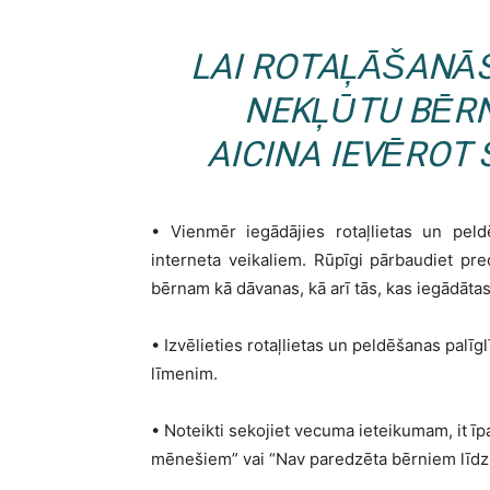
LAI ROTAĻĀŠANĀ
NEKĻŪTU BĒRN
AICINA IEVĒROT
• Vienmēr iegādājies rotaļlietas un peld
interneta veikaliem. Rūpīgi pārbaudiet pre
bērnam kā dāvanas, kā arī tās, kas iegādātas
• Izvēlieties rotaļlietas un peldēšanas pal
līmenim.
• Noteikti sekojiet vecuma ieteikumam, it ī
mēnešiem” vai “Nav paredzēta bērniem lī