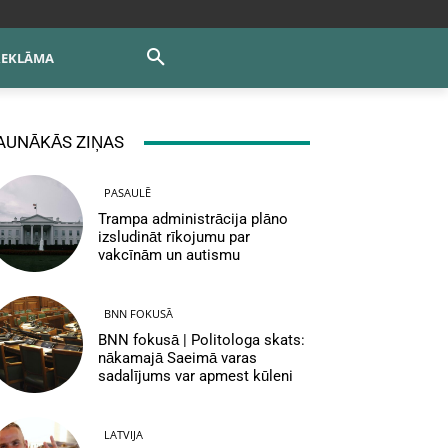
REKLĀMA
AUNĀKĀS ZIŅAS
PASAULĒ
Trampa administrācija plāno
izsludināt rīkojumu par
vakcīnām un autismu
BNN FOKUSĀ
BNN fokusā | Politologa skats:
nākamajā Saeimā varas
sadalījums var apmest kūleni
LATVIJA