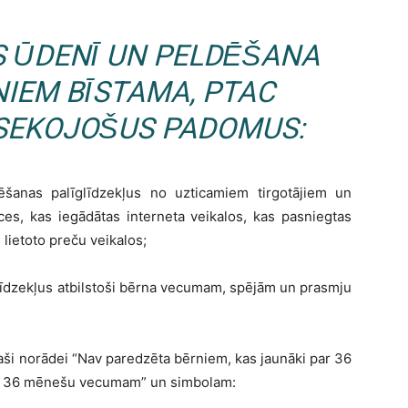
S ŪDENĪ UN PELDĒŠANA
IEM BĪSTAMA, PTAC
 SEKOJOŠUS PADOMUS:
ēšanas palīglīdzekļus no uzticamiem tirgotājiem un
ces, kas iegādātas interneta veikalos, kas pasniegtas
 lietoto preču veikalos;
īglīdzekļus atbilstoši bērna vecumam, spējām un prasmju
paši norādei “Nav paredzēta bērniem, kas jaunāki par 36
dz 36 mēnešu vecumam” un simbolam: