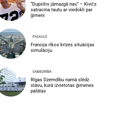
“Dupsītis jāmazgā nav,” – Kivičs
satracina tautu ar viedokli par
ģimeni
PASAULĒ
Francija rīkos krīzes situācijas
simulāciju
SABIEDRĪBA
Rīgas Dzemdību namā slēdz
stāvu, kurā izvietotas ģimenes
palātas