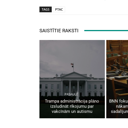
TAGS
PTAC
SAISTĪTIE RAKSTI
PASAULĒ
Trampa administrācija plāno
BNN fokus
izsludināt rīkojumu par
nākam
vakcīnām un autismu
sadalīju