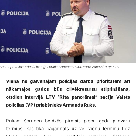
Valsts policijas priekšnieks ģenerālis Armands Ruks. Foto: Zane Bitere/LETA
Viena no galvenajām policijas darba prioritātēm arī
nākamajos gados būs cilvēkresursu stiprināšana,
otrdien intervijā LTV “Rīta panorāmai” sacīja Valsts
policijas (VP) priekšnieks Armands Ruks.
Rukam šoruden beidzās pirmais piecu gadu pilnvaru
termiņš, kas tika pagarināts uz vēl vienu termiņu līdz