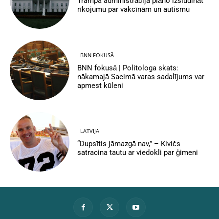
Trampa administrācija plāno izsludināt
rīkojumu par vakcīnām un autismu
BNN FOKUSĀ
BNN fokusā | Politologa skats:
nākamajā Saeimā varas sadalījums var
apmest kūleni
LATVIJA
“Dupsītis jāmazgā nav,” – Kivičs
satracina tautu ar viedokli par ģimeni