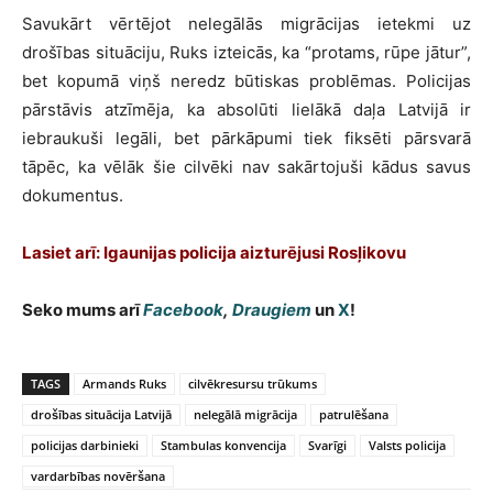
Savukārt vērtējot nelegālās migrācijas ietekmi uz
drošības situāciju, Ruks izteicās, ka “protams, rūpe jātur”,
bet kopumā viņš neredz būtiskas problēmas. Policijas
pārstāvis atzīmēja, ka absolūti lielākā daļa Latvijā ir
iebraukuši legāli, bet pārkāpumi tiek fiksēti pārsvarā
tāpēc, ka vēlāk šie cilvēki nav sakārtojuši kādus savus
dokumentus.
Lasiet arī: Igaunijas policija aizturējusi Rosļikovu
Seko mums arī
Facebook
,
Draugiem
un
X
!
TAGS
Armands Ruks
cilvēkresursu trūkums
drošības situācija Latvijā
nelegālā migrācija
patrulēšana
policijas darbinieki
Stambulas konvencija
Svarīgi
Valsts policija
vardarbības novēršana