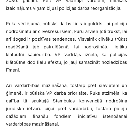
2030. gadam. Pēc VP vadītāja vārdiem, lielākais
izaicinājums viņam bijusi policijas darba reorganizācija.
Ruka vērtējumā, būtisks darbs ticis ieguldīts, lai policiju
nodrošinātu ar cilvēkresursiem, kuru arvien ļoti trūkst, lai
arī šogad ir pozitīvas tendences. Visvairāk cilvēku trūkst
reaģēšanā jeb patrulēšanā, lai nodrošinātu lielāku
klātbūtni sabiedrībā. VP vadītājs izcēla, ka policijas
klātbūtne dod lielu efektu, jo ļauj samazināt noziedzības
līmeni.
Arī vardarbības mazināšana, tostarp pret sievietēm un
ģimenē, ir būtiska VP darba prioritāte. Ruks atzīmēja, ka
dalība tā sauktajā Stambulas konvencijā nodrošina
juridisko ietvaru cīņai pret vardarbību, tostarp pieeju
dažādiem finanšu fondiem iniciatīvu īstenošanai
vardarbības mazināšanai.