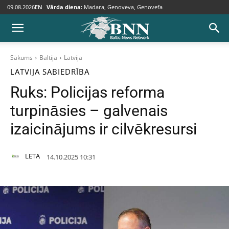
09.08.2026
EN
Vārda diena:
Madara, Genoveva, Genovefa
Sākums
Baltija
Latvija
LATVIJA
SABIEDRĪBA
Ruks: Policijas reforma
turpināsies – galvenais
izaicinājums ir cilvēkresursi
LETA
14.10.2025 10:31