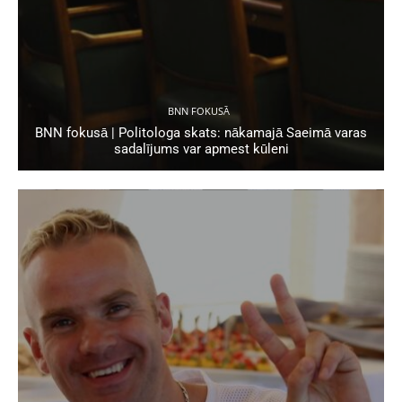
BNN FOKUSĀ
BNN fokusā | Politologa skats: nākamajā Saeimā varas
sadalījums var apmest kūleni