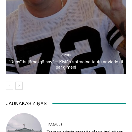
LATVIJA
“Dupsītis jāmazgā nav,” – Kivičs satracina tautu ar viedokli
par ģimeni
JAUNĀKĀS ZIŅAS
PASAULĒ