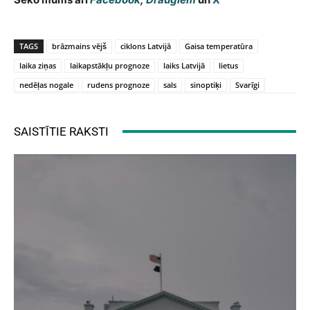
TAGS
brāzmains vējš
ciklons Latvijā
Gaisa temperatūra
laika ziņas
laikapstākļu prognoze
laiks Latvijā
lietus
nedēļas nogale
rudens prognoze
sals
sinoptiķi
Svarīgi
SAISTĪTIE RAKSTI