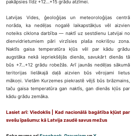
pakāpsies līdz +12…+15 grādu atzīmei.
Latvijas Vides, ģeoloģijas un meteoroloģijas centrā
norāda, ka nedēļas nogalē laikapstākļus vēl aizvien
noteiks ciklona darbība — naktī uz sestdienu Latvijai no
dienvidrietumiem pāri virzīsies plaša nokrišņu zona.
Naktīs gaisa temperatūra kļūs vēl par kādu grādu
augstāka nekā iepriekšējās dienās, savukārt dienās tā
būs +7…+12 grādu robežās. Arī jaunās nedēļas sākumā
teritorijas lielākajā daļā aizvien būs vērojami lietus
mākoņi. Vietām Kurzemes piekrastē vējš būs brāzmains,
taču gaisa temperatūra gan naktīs, gan dienās kļūs par
kādu grādu zemāka.
Lasiet arī: Viedoklis | Kad nacionālā bagātība kļūst par
svešu īpašumu: kā Latvija zaudē savus mežus
Seko mums arī
Facebook
,
Draugiem
un
X