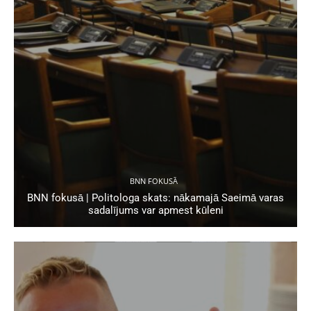
BNN FOKUSĀ
BNN fokusā | Politologa skats: nākamajā Saeimā varas
sadalījums var apmest kūleni