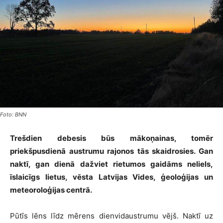
Foto: BNN
Trešdien debesis būs mākoņainas, tomēr
priekšpusdienā austrumu rajonos tās skaidrosies. Gan
naktī, gan dienā dažviet rietumos gaidāms neliels,
īslaicīgs lietus, vēsta Latvijas Vides, ģeoloģijas un
meteoroloģijas centrā.
Pūtīs lēns līdz mērens dienvidaustrumu vējš. Naktī uz