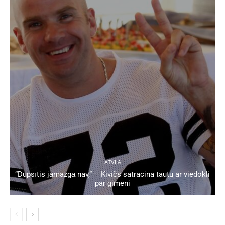
LATVIJA
“Dupsītis jāmazgā nav,” – Kivičs satracina tautu ar viedokli
par ģimeni