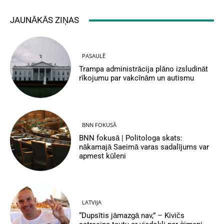
JAUNĀKĀS ZIŅAS
PASAULĒ
Trampa administrācija plāno izsludināt
rīkojumu par vakcīnām un autismu
BNN FOKUSĀ
BNN fokusā | Politologa skats:
nākamajā Saeimā varas sadalījums var
apmest kūleni
LATVIJA
“Dupsītis jāmazgā nav,” – Kivičs