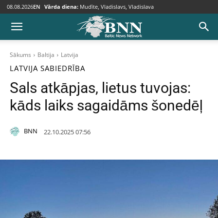
08.08.2026
EN
Vārda diena:
Mudīte, Vladislavs, Vladislava
Sākums
Baltija
Latvija
LATVIJA
SABIEDRĪBA
Sals atkāpjas, lietus tuvojas:
kāds laiks sagaidāms šonedēļ
BNN
22.10.2025 07:56