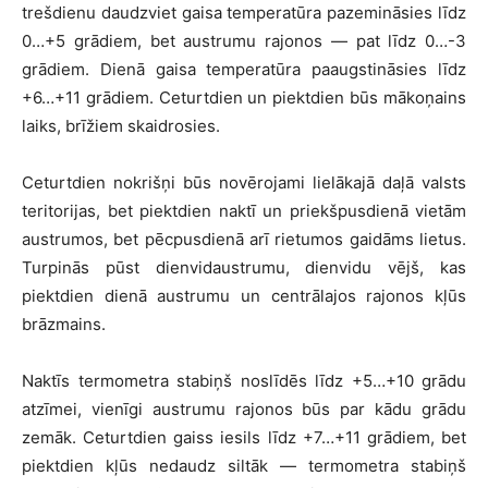
trešdienu daudzviet gaisa temperatūra pazemināsies līdz
0…+5 grādiem, bet austrumu rajonos — pat līdz 0…-3
grādiem. Dienā gaisa temperatūra paaugstināsies līdz
+6…+11 grādiem. Ceturtdien un piektdien būs mākoņains
laiks, brīžiem skaidrosies.
Ceturtdien nokrišņi būs novērojami lielākajā daļā valsts
teritorijas, bet piektdien naktī un priekšpusdienā vietām
austrumos, bet pēcpusdienā arī rietumos gaidāms lietus.
Turpinās pūst dienvidaustrumu, dienvidu vējš, kas
piektdien dienā austrumu un centrālajos rajonos kļūs
brāzmains.
Naktīs termometra stabiņš noslīdēs līdz +5…+10 grādu
atzīmei, vienīgi austrumu rajonos būs par kādu grādu
zemāk. Ceturtdien gaiss iesils līdz +7…+11 grādiem, bet
piektdien kļūs nedaudz siltāk — termometra stabiņš