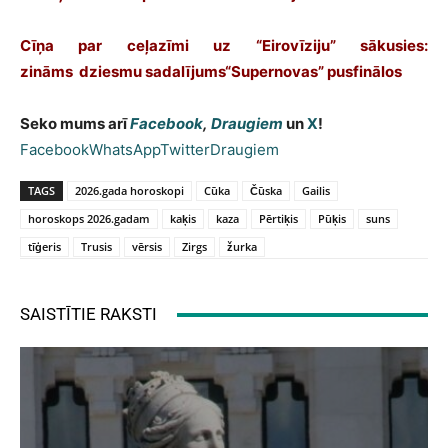
Cīņa par ceļazīmi uz “Eirovīziju” sākusies:
zināms dziesmu sadalījums“Supernovas” pusfinālos
Seko mums arī
Facebook
,
Draugiem
un
X
!
Facebook
WhatsApp
Twitter
Draugiem
TAGS
2026.gada horoskopi
Cūka
Čūska
Gailis
horoskops 2026.gadam
kaķis
kaza
Pērtiķis
Pūķis
suns
tīģeris
Trusis
vērsis
Zirgs
žurka
SAISTĪTIE RAKSTI