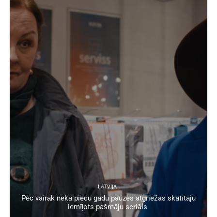
LATVIJA
Pēc vairāk nekā piecu gadu pauzes atgriežas skatītāju
iemīļots pašmāju seriāls