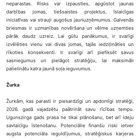
neparastas. Risks var izpausties, apgūstot jaunas
darbības jomas, tiešsaistes projektus, īslaicīgas
iniciatīvas vai strauji augošus jaunuzņēmumus. Galvenās
briesmas ir uzmanības novēršana un vēlme uzņemties
pārāk daudz uzreiz. Lai gūtu panākumus, ir svarīgi
izvēlēties vienu vai divas jomas, tajās iedziļināties un
rīkoties konsekventi. Ir svarīgi arī piefiksēt savus
sasniegumus un pielāgot stratēģiju, lai maksimāli
palielinātu katra jaunā soļa ieguvumus.
Žurka
Žurkām, kas parasti ir piesardzīgi un apdomīgi stratēģi,
2026. gadā vajadzētu paātrināt savu rīcības tempu.
Ugunszirga gads prasa ne tikai plānošanu, bet arī ideju
savlaicīgu īstenošanu. Potenciālie finanšu riski ietver
augsta potenciāla ieguldījumus, stratēģiskus karjeras