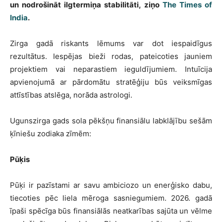
un nodrošināt ilgtermiņa stabilitāti, ziņo
The Times of
India
.
Zirga gadā riskants lēmums var dot iespaidīgus
rezultātus. Iespējas bieži rodas, pateicoties jauniem
projektiem vai neparastiem ieguldījumiem. Intuīcija
apvienojumā ar pārdomātu stratēģiju būs veiksmīgas
attīstības atslēga, norāda astrologi.
Ugunszirga gads sola pēkšņu finansiālu labklājību sešām
ķīniešu zodiaka zīmēm:
Pūķis
Pūķi ir pazīstami ar savu ambiciozo un enerģisko dabu,
tiecoties pēc liela mēroga sasniegumiem. 2026. gadā
īpaši spēcīga būs finansiālās neatkarības sajūta un vēlme