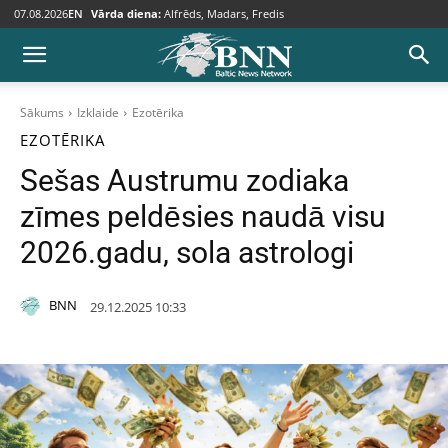
07.08.2026
EN
Vārda diena:
Alfrēds, Madars, Fredis
Sākums
Izklaide
Ezotērika
EZOTĒRIKA
Sešas Austrumu zodiaka
zīmes peldēsies naudā visu
2026.gadu, sola astrologi
BNN
29.12.2025 10:33