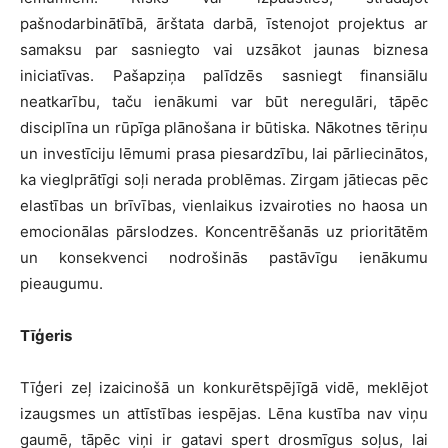
pašnodarbinātībā, ārštata darbā, īstenojot projektus ar
samaksu par sasniegto vai uzsākot jaunas biznesa
iniciatīvas. Pašapziņa palīdzēs sasniegt finansiālu
neatkarību, taču ienākumi var būt neregulāri, tāpēc
disciplīna un rūpīga plānošana ir būtiska. Nākotnes tēriņu
un investīciju lēmumi prasa piesardzību, lai pārliecinātos,
ka vieglprātīgi soļi nerada problēmas. Zirgam jātiecas pēc
elastības un brīvības, vienlaikus izvairoties no haosa un
emocionālas pārslodzes. Koncentrēšanās uz prioritātēm
un konsekvenci nodrošinās pastāvīgu ienākumu
pieaugumu.
Tīģeris
Tīģeri zeļ izaicinošā un konkurētspējīgā vidē, meklējot
izaugsmes un attīstības iespējas. Lēna kustība nav viņu
gaumē, tāpēc viņi ir gatavi spert drosmīgus soļus, lai