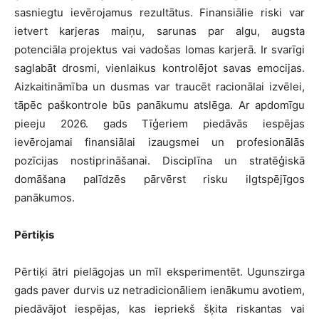
sasniegtu ievērojamus rezultātus. Finansiālie riski var
ietvert karjeras maiņu, sarunas par algu, augsta
potenciāla projektus vai vadošas lomas karjerā. Ir svarīgi
saglabāt drosmi, vienlaikus kontrolējot savas emocijas.
Aizkaitināmība un dusmas var traucēt racionālai izvēlei,
tāpēc paškontrole būs panākumu atslēga. Ar apdomīgu
pieeju 2026. gads Tīģeriem piedāvās iespējas
ievērojamai finansiālai izaugsmei un profesionālās
pozīcijas nostiprināšanai. Disciplīna un stratēģiskā
domāšana palīdzēs pārvērst risku ilgtspējīgos
panākumos.
Pērtiķis
Pērtiķi ātri pielāgojas un mīl eksperimentēt. Ugunszirga
gads paver durvis uz netradicionāliem ienākumu avotiem,
piedāvājot iespējas, kas iepriekš šķita riskantas vai