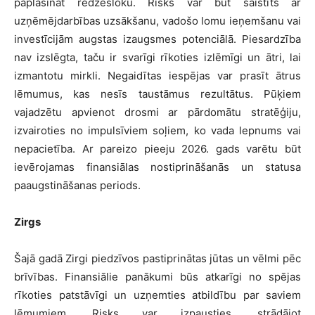
paplašināt redzesloku. Risks var būt saistīts ar
uzņēmējdarbības uzsākšanu, vadošo lomu ieņemšanu vai
investīcijām augstas izaugsmes potenciālā. Piesardzība
nav izslēgta, taču ir svarīgi rīkoties izlēmīgi un ātri, lai
izmantotu mirkli. Negaidītas iespējas var prasīt ātrus
lēmumus, kas nesīs taustāmus rezultātus. Pūķiem
vajadzētu apvienot drosmi ar pārdomātu stratēģiju,
izvairoties no impulsīviem soļiem, ko vada lepnums vai
nepacietība. Ar pareizo pieeju 2026. gads varētu būt
ievērojamas finansiālas nostiprināšanās un statusa
paaugstināšanas periods.
Zirgs
Šajā gadā Zirgi piedzīvos pastiprinātas jūtas un vēlmi pēc
brīvības. Finansiālie panākumi būs atkarīgi no spējas
rīkoties patstāvīgi un uzņemties atbildību par saviem
lēmumiem. Risks var izpausties, strādājot