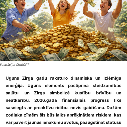
Ilustrācija: ChatGPT
Uguns Zirga gadu raksturo dinamiska un izlēmīga
enerģija. Uguns elements pastiprina steidzamības
sajūtu, un Zirgs simbolizē kustību, brīvību un
neatkarību. 2026.gadā finansiālais progress tiks
sasniegts ar proaktīvu rīcību, nevis gaidīšanu. Dažām
zodiaka zīmēm šis būs laiks aprēķinātiem riskiem, kas
var pavērt jaunus ienākumu avotus, paaugstināt statusu