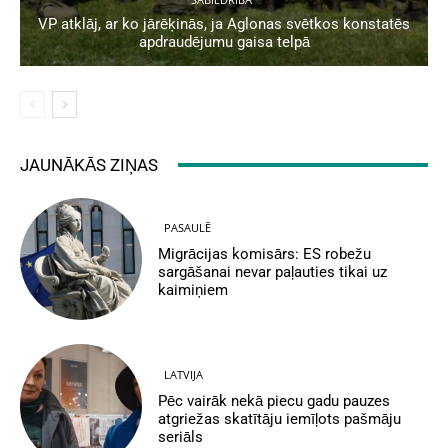
VP atklāj, ar ko jārēķinās, ja Aglonas svētkos konstatēs
apdraudējumu gaisa telpā
JAUNĀKĀS ZIŅAS
PASAULĒ
Migrācijas komisārs: ES robežu
sargāšanai nevar paļauties tikai uz
kaimiņiem
LATVIJA
Pēc vairāk nekā piecu gadu pauzes
atgriežas skatītāju iemīļots pašmāju
seriāls