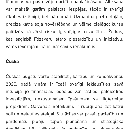
lēmumus vai pašreizējo darbību paplašināšanu. Atlikšana
var maksāt garām palaistas iespējas, tāpēc ir svarīgi
rīkoties izlēmīgi, bet pārdomāti. Uzmanība pret detaļām,
precīza katra soļa novērtēšana un vēlme pielāgot kursu
palīdzēs pārvērst risku ilgtspējīgos rezultātos. Žurkas,
kas saglabā līdzsvaru starp piesardzību un iniciatīvu,
varēs ievērojami palielināt savus ienākumus.
Čūska
Čūskas augstu vērtē stabilitāti, kārtību un konsekvenci.
2026. gadā viņām ir īpaši svarīgi ieklausīties savā
intuīcijā, jo finansiālas iespējas var rasties, pateicoties
investīcijām, nekustamajam īpašumam vai ilgtermiņa
projektiem. Galvenais noteikums ir rūpīgi analizēt katru
soli un neļauties steigai. Situācijas var prasīt pacietību un
pārdomātu pieeju, tāpēc plānošana un stratēģiska
domāšana būs izšķiroša. Ar apdomīgu un piesardzīgu