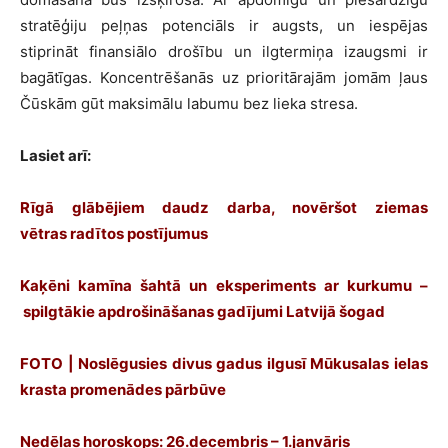
stratēģiju peļņas potenciāls ir augsts, un iespējas
stiprināt finansiālo drošību un ilgtermiņa izaugsmi ir
bagātīgas. Koncentrēšanās uz prioritārajām jomām ļaus
Čūskām gūt maksimālu labumu bez lieka stresa.
Lasiet arī:
Rīgā glābējiem daudz darba, novēršot ziemas
vētras radītos postījumus
Kaķēni kamīna šahtā un eksperiments ar kurkumu –
spilgtākie apdrošināšanas gadījumi Latvijā šogad
FOTO | Noslēgusies divus gadus ilgusī Mūkusalas ielas
krasta promenādes pārbūve
Nedēļas horoskops: 26.decembris – 1.janvāris