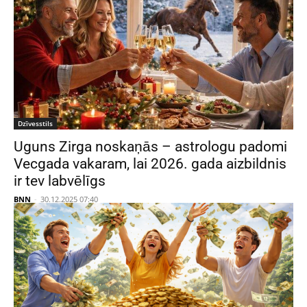
Dzīvesstils
Uguns Zirga noskaņās – astrologu padomi
Vecgada vakaram, lai 2026. gada aizbildnis
ir tev labvēlīgs
BNN
-
30.12.2025 07:40