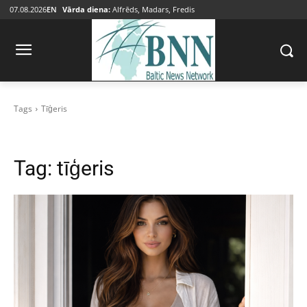
07.08.2026
EN
Vārda diena:
Alfrēds, Madars, Fredis
Tags
Tīģeris
Tag:
tīģeris