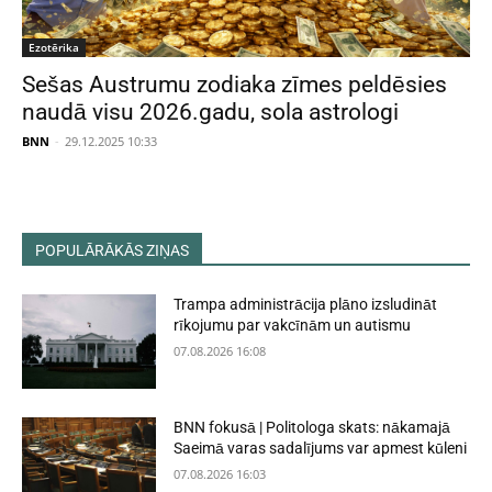
Ezotērika
Sešas Austrumu zodiaka zīmes peldēsies
naudā visu 2026.gadu, sola astrologi
BNN
-
29.12.2025 10:33
POPULĀRĀKĀS ZIŅAS
Trampa administrācija plāno izsludināt
rīkojumu par vakcīnām un autismu
07.08.2026 16:08
BNN fokusā | Politologa skats: nākamajā
Saeimā varas sadalījums var apmest kūleni
07.08.2026 16:03