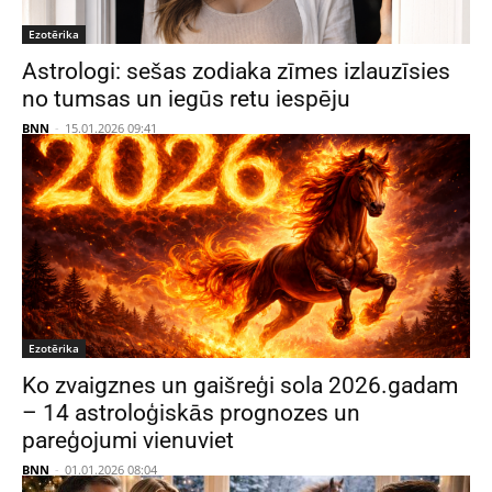
Ezotērika
Astrologi: sešas zodiaka zīmes izlauzīsies
no tumsas un iegūs retu iespēju
BNN
-
15.01.2026 09:41
Ezotērika
Ko zvaigznes un gaišreģi sola 2026.gadam
– 14 astroloģiskās prognozes un
pareģojumi vienuviet
BNN
-
01.01.2026 08:04