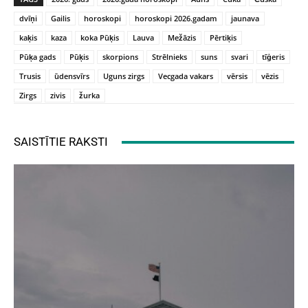
dvīņi
Gailis
horoskopi
horoskopi 2026.gadam
jaunava
kaķis
kaza
koka Pūķis
Lauva
Mežāzis
Pērtiķis
Pūķa gads
Pūķis
skorpions
Strēlnieks
suns
svari
tīģeris
Trusis
ūdensvīrs
Uguns zirgs
Vecgada vakars
vērsis
vēzis
Zirgs
zivis
žurka
SAISTĪTIE RAKSTI