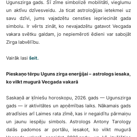
Ugunszirga gads. Šī zīme simbolizē mobilitāti, vieglumu
un aktīvu dzīvesveidu. Ja ticat astroloģijas ietekmei uz
savu dzīvi, jums vajadzētu censties iepriecināt gada
simbolu. Ir vērts zināt, ko nevajadzētu gatavot Vecgada
vakara svētku galdam, jo nepiemēroti ēdieni var sabojāt
Zirga labvēlību.
Vairāk lasi
šeit.
Pieskaņo tērpu Uguns zirga enerģijai – astrologs iesaka,
ko vilkt mugurā Vecgada vakarā
Saskaņā ar ķīniešu horoskopu, 2026. gads — Ugunszirga
gads — ir aktivitātes un apņēmības laiks. Nākamais gads
atradīsies arī Laimes rata zīmē, kas ir negaidītu pārmaiņu
un jaunu iespēju simbols. Astrologs Antony Tarology
dalās padomos ar portālu, iesakot, ko vilkt mugurā