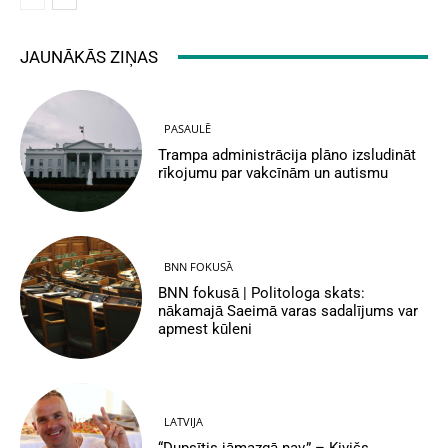
JAUNĀKĀS ZIŅAS
PASAULĒ
Trampa administrācija plāno izsludināt
rīkojumu par vakcīnām un autismu
BNN FOKUSĀ
BNN fokusā | Politologa skats:
nākamajā Saeimā varas sadalījums var
apmest kūleni
LATVIJA
“Dupsītis jāmazgā nav,” – Kivičs