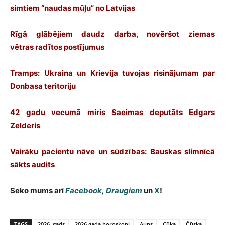
simtiem “naudas mūļu” no Latvijas
Rīgā glābējiem daudz darba, novēršot ziemas
vētras radītos postījumus
Tramps: Ukraina un Krievija tuvojas risinājumam par
Donbasa teritoriju
42 gadu vecumā miris Saeimas deputāts Edgars
Zelderis
Vairāku pacientu nāve un sūdzības: Bauskas slimnīcā
sākts audits
Seko mums arī
Facebook
,
Draugiem
un
X
!
TAGS
2026. gads
2026.gada horoskopi
Auns
Cūka
Čūska