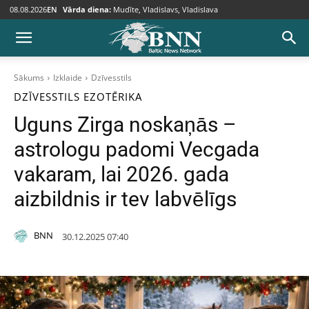
08.08.2026
EN
Vārda diena:
Mudīte, Vladislavs, Vladislava
Sākums
Izklaide
Dzīvesstils
DZĪVESSTILS
EZOTĒRIKA
Uguns Zirga noskaņās –
astrologu padomi Vecgada
vakaram, lai 2026. gada
aizbildnis ir tev labvēlīgs
BNN
30.12.2025 07:40