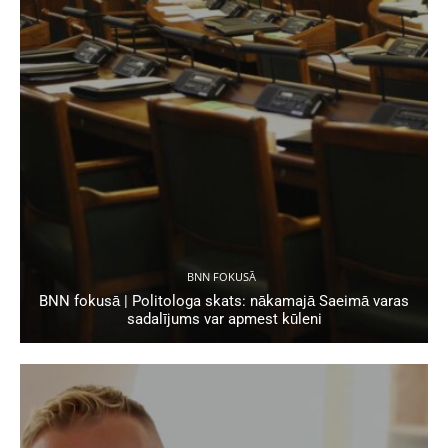
BNN FOKUSĀ
BNN fokusā | Politologa skats: nākamajā Saeimā varas
sadalījums var apmest kūleni