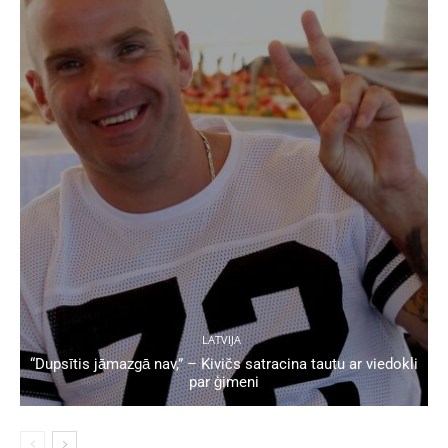
LATVIJA
“Dupsītis jāmazgā nav,” – Kivičs satracina tautu ar viedokli
par ģimeni