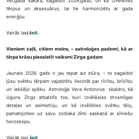
Vecgada vakarā, sagaidot 2026.gadu, un kā izvēlēties
tērpus un aksesuārus, lai tie harmonizētu ar gada
enerģiju.
Vairāk las
i
šeit
.
Vieniem zaļš, citiem melns, – astroloģes padomi, kā ar
tērpa krāsu piesaistīt veiksmi Zirga gadam
Jaunais 2026. gads ir jau tepat aiz stūra, – to sagaidot
jūsu svētku tērpam vajadzētu liecināt par rīcību, brīvību
un iekšējo spēku. Astroloģe Vera Antonova skaidro, kā
Uguns Zirgs atbalstīs tos, kuri izvēlēsies drosmīgas
detaļas un asimetriju, un kā izvēlēties svētku tēlu,
pamatojoties uz savu zodiaka zīmi saskaņā ar ķīniešu
horoskopu.
Vairāk lasi
šeit