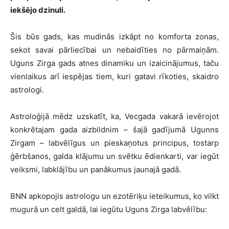
iekšējo dzinuli.
Šis būs gads, kas mudinās izkāpt no komforta zonas,
sekot savai pārliecībai un nebaidīties no pārmaiņām.
Uguns Zirga gads atnes dinamiku un izaicinājumus, taču
vienlaikus arī iespējas tiem, kuri gatavi rīkoties, skaidro
astrologi.
Astroloģijā mēdz uzskatīt, ka, Vecgada vakarā ievērojot
konkrētajam gada aizbildnim – šajā gadījumā Ugunns
Zirgam – labvēlīgus un pieskaņotus principus, tostarp
ģērbšanos, galda klājumu un svētku ēdienkarti, var iegūt
veiksmi, labklājību un panākumus jaunajā gadā.
BNN apkopojis astrologu un ezotēriķu ieteikumus, ko vilkt
mugurā un celt galdā, lai iegūtu Uguns Zirga labvēlību: