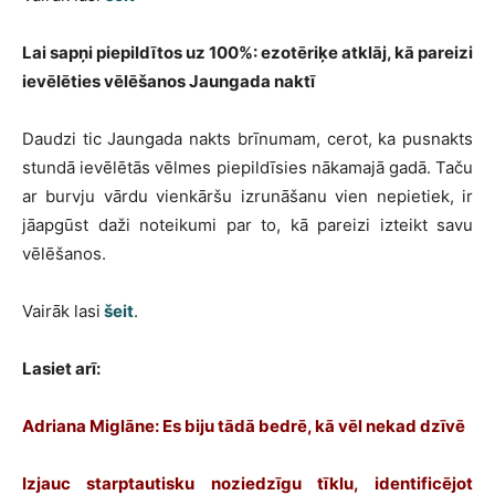
Lai sapņi piepildītos uz 100%: ezotēriķe atklāj, kā pareizi
ievēlēties vēlēšanos Jaungada naktī
Daudzi tic Jaungada nakts brīnumam, cerot, ka pusnakts
stundā ievēlētās vēlmes piepildīsies nākamajā gadā. Taču
ar burvju vārdu vienkāršu izrunāšanu vien nepietiek, ir
jāapgūst daži noteikumi par to, kā pareizi izteikt savu
vēlēšanos.
Vairāk lasi
šeit
.
Lasiet arī:
Adriana Miglāne: Es biju tādā bedrē, kā vēl nekad dzīvē
Izjauc starptautisku noziedzīgu tīklu, identificējot