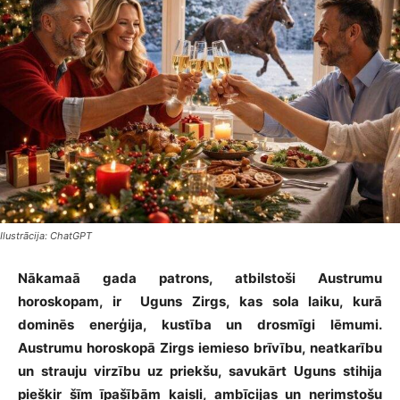
Ilustrācija: ChatGPT
Nākamaā gada patrons, atbilstoši Austrumu
horoskopam, ir Uguns Zirgs, kas sola laiku, kurā
dominēs enerģija, kustība un drosmīgi lēmumi.
Austrumu horoskopā Zirgs iemieso brīvību, neatkarību
un strauju virzību uz priekšu, savukārt Uguns stihija
piešķir šīm īpašībām kaisli, ambīcijas un nerimstošu