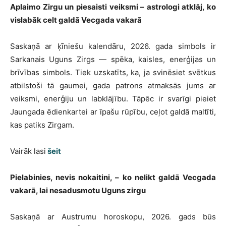
Aplaimo Zirgu un piesaisti veiksmi – astrologi atklāj, ko
vislabāk celt galdā Vecgada vakarā
Saskaņā ar ķīniešu kalendāru, 2026. gada simbols ir
Sarkanais Uguns Zirgs — spēka, kaisles, enerģijas un
brīvības simbols. Tiek uzskatīts, ka, ja svinēsiet svētkus
atbilstoši tā gaumei, gada patrons atmaksās jums ar
veiksmi, enerģiju un labklājību. Tāpēc ir svarīgi pieiet
Jaungada ēdienkartei ar īpašu rūpību, ceļot galdā maltīti,
kas patiks Zirgam.
Vairāk lasi
šeit
Pielabinies, nevis nokaitini, – ko nelikt galdā Vecgada
vakarā, lai nesadusmotu Uguns zirgu
Saskaņā ar Austrumu horoskopu, 2026. gads būs