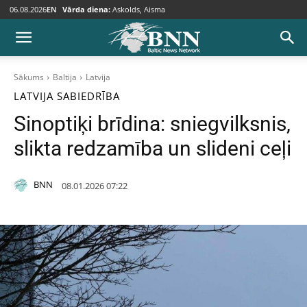
06.08.2026
EN
Vārda diena:
Askolds, Aisma
Sākums
Baltija
Latvija
LATVIJA
SABIEDRĪBA
Sinoptiķi brīdina: sniegvilksnis,
slikta redzamība un slideni ceļi
BNN
08.01.2026 07:22