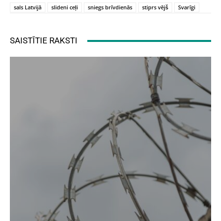
sals Latvijā
slideni ceļi
sniegs brīvdienās
stiprs vējš
Svarīgi
SAISTĪTIE RAKSTI