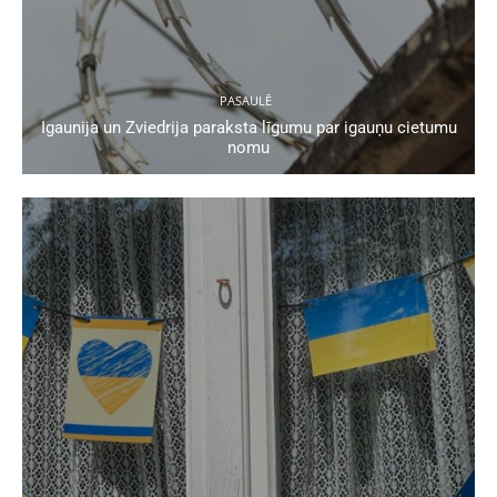
PASAULĒ
Igaunija un Zviedrija paraksta līgumu par igauņu cietumu
nomu