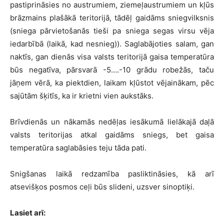
pastiprināsies no austrumiem, ziemeļaustrumiem un kļūs
brāzmains plašākā teritorijā, tādēļ gaidāms sniegvilksnis
(sniega pārvietošanās tieši pa sniega segas virsu vēja
iedarbībā (laikā, kad nesnieg)). Saglabājoties salam, gan
naktīs, gan dienās visa valsts teritorijā gaisa temperatūra
būs negatīva, pārsvarā -5….-10 grādu robežās, taču
jāņem vērā, ka piektdien, laikam kļūstot vējainākam, pēc
sajūtām šķitīs, ka ir krietni vien aukstāks.
Brīvdienās un nākamās nedēļas iesākumā lielākajā daļā
valsts teritorijas atkal gaidāms sniegs, bet gaisa
temperatūra saglabāsies teju tāda pati.
Snigšanas laikā redzamība pasliktināsies, kā arī
atsevišķos posmos ceļi būs slideni, uzsver sinoptiķi.
Lasiet arī: