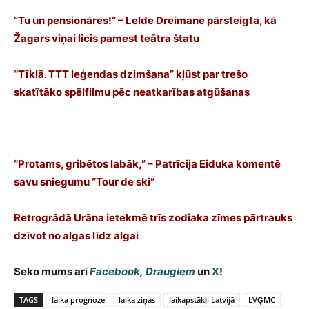
”Tu un pensionāres!” – Lelde Dreimane pārsteigta, kā
Žagars viņai licis pamest teātra štatu
“Tīklā. TTT leģendas dzimšana” kļūst par trešo
skatītāko spēlfilmu pēc neatkarības atgūšanas
“Protams, gribētos labāk,” – Patrīcija Eiduka komentē
savu sniegumu “Tour de ski”
Retrogrādā Urāna ietekmē trīs zodiaka zīmes pārtrauks
dzīvot no algas līdz algai
Seko mums arī
Facebook
,
Draugiem
un
X
!
TAGS
laika prognoze
laika ziņas
laikapstākļi Latvijā
LVĢMC