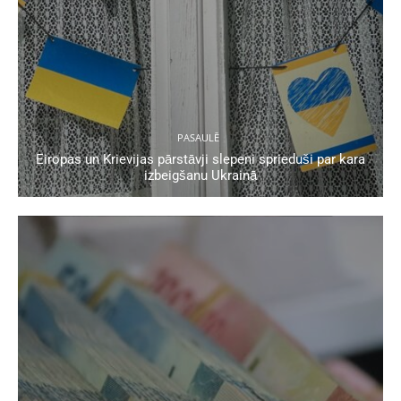
PASAULĒ
Eiropas un Krievijas pārstāvji slepeni sprieduši par kara
izbeigšanu Ukrainā