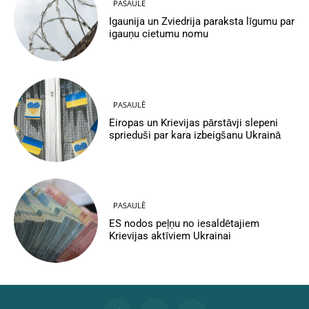
PASAULĒ
Igaunija un Zviedrija paraksta līgumu par
igauņu cietumu nomu
PASAULĒ
Eiropas un Krievijas pārstāvji slepeni
sprieduši par kara izbeigšanu Ukrainā
PASAULĒ
ES nodos peļņu no iesaldētajiem
Krievijas aktīviem Ukrainai