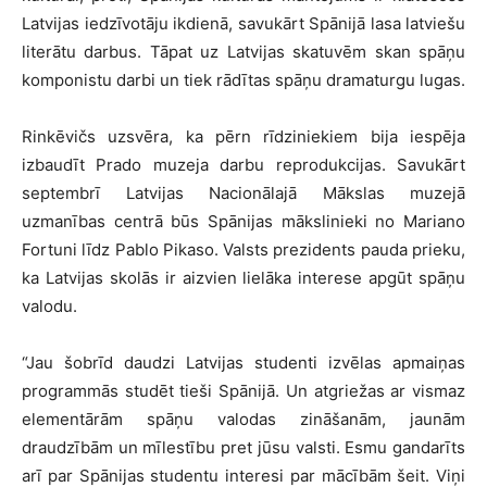
Latvijas iedzīvotāju ikdienā, savukārt Spānijā lasa latviešu
literātu darbus. Tāpat uz Latvijas skatuvēm skan spāņu
komponistu darbi un tiek rādītas spāņu dramaturgu lugas.
Rinkēvičs uzsvēra, ka pērn rīdziniekiem bija iespēja
izbaudīt Prado muzeja darbu reprodukcijas. Savukārt
septembrī Latvijas Nacionālajā Mākslas muzejā
uzmanības centrā būs Spānijas mākslinieki no Mariano
Fortuni līdz Pablo Pikaso. Valsts prezidents pauda prieku,
ka Latvijas skolās ir aizvien lielāka interese apgūt spāņu
valodu.
“Jau šobrīd daudzi Latvijas studenti izvēlas apmaiņas
programmās studēt tieši Spānijā. Un atgriežas ar vismaz
elementārām spāņu valodas zināšanām, jaunām
draudzībām un mīlestību pret jūsu valsti. Esmu gandarīts
arī par Spānijas studentu interesi par mācībām šeit. Viņi