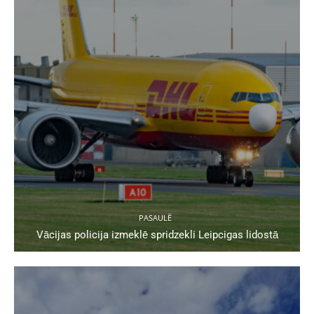
PASAULĒ
Vācijas policija izmeklē spridzekli Leipcigas lidostā