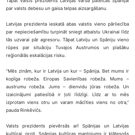
Tāpat Valsts prezidents Latvijas vārdā pateicās Spānijai
par valsts debesu un gaisa telpas aizsargāšanu.
Latvijas prezidenta ieskatā abas valstis vieno pārliecība
par nepieciešamību turpināt sniegt atbalstu Ukrainai līdz
tās uzvarai pār agresoru. Tāpat Latviju un Spāniju vieno
rūpes par situāciju Tuvajos Austrumos un plašāku
reģionālās eskalācijas risku.
“Mēs zinām, kur ir Latvija un kur – Spānija. Bet mums ir
kopīga robeža. Eiropas Savienības robeža. Mums –
austrumu robeža. Jums – dienvidu jūras robeža. Un
izaicinājumi patiesībā ir ļoti līdzīgi. Līdz ar to mēs
izprotam viens otru un varam mācīties viens no otra,”
pauda Rinkēvičs.
Valsts prezidents pievērsās arī Spānijas un Latvijas
kultūrai, proti, Spānijas kultūras mantojums ir klātesošs