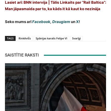
Lasiet arī: BNN intervija | Tālis Linkaits par “Rail Baltica”:
Man jāpasmaida par to, ka kāds it kā kaut ko nezināja
Seko mums arī
Facebook
,
Draugiem
un
X
!
TAGS
Rinkēvičs
Spānijas karalis Felipe VI
Svarīgi
SAISTĪTIE RAKSTI