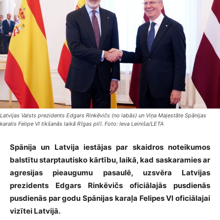
Latvijas Valsts prezidents Edgars Rinkēvičs (no labās) un Viņa Majestāte Spānijas
karalis Felipe VI tikšanās laikā Rīgas pilī. Foto: Ieva Leiniša/LETA
Spānija un Latvija iestājas par skaidros noteikumos
balstītu starptautisko kārtību, laikā, kad saskaramies ar
agresijas pieaugumu pasaulē, uzsvēra Latvijas
prezidents Edgars Rinkēvičs oficiālajās pusdienās
pusdienās par godu Spānijas karaļa Felipes VI oficiālajai
vizītei Latvijā.