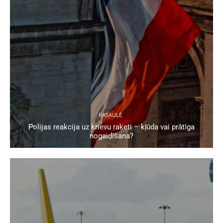
PASAULĒ
Polijas reakcija uz krievu raķeti – kļūda vai prātīga
nogaidīšana?