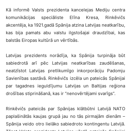
Kā informē Valsts prezidenta kancelejas Mediju centra
komunikācijas speciāliste Elīna Kresa, Rinkēvičs
akcentēja, ka 1921.gadā Spānija atzina Latvijas neatkarību,
kas bija pamats abu valstu ilgstošajai draudzībai, kas
balstās Eiropas kultūrā un vērtībās.
Latvijas prezidents norādīja, ka Spānija turpināja būt
sabiedrotā arī pēc Latvijas neatkarības zaudēšanas,
neatzīstot Latvijas pretlikumīgo inkorporāciju Padomju
Savienības sastāvā. Rinkēvičs izcēla un pateicās Spānijai
par tagadnes ieguldījumu Latvijas un Baltijas reģiona
drošības stiprināšanā, kas ir “nenovērtējami svarīgs”.
Rinkēvičs pateicās par Spānijas klātbūtni Latvijā NATO
paplašinātās kaujas grupā jau no tās pirmajām dienām –
Spānija veido otro lielāko sabiedroto kontingentu Latvijā.