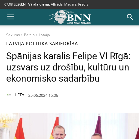
07.08.2026
EN
Vārda diena:
Alfrēds, Madars, Fredis
Sākums
Baltija
Latvija
LATVIJA
POLITIKA
SABIEDRĪBA
Spānijas karalis Felipe VI Rīgā:
uzsvars uz drošību, kultūru un
ekonomisko sadarbību
LETA
25.06.2024 15:06