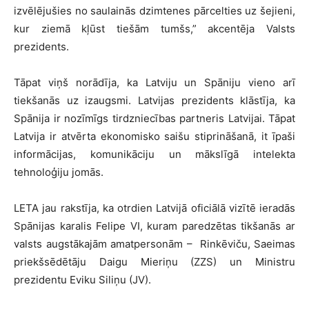
izvēlējušies no saulainās dzimtenes pārcelties uz šejieni,
kur ziemā kļūst tiešām tumšs,” akcentēja Valsts
prezidents.
Tāpat viņš norādīja, ka Latviju un Spāniju vieno arī
tiekšanās uz izaugsmi. Latvijas prezidents klāstīja, ka
Spānija ir nozīmīgs tirdzniecības partneris Latvijai. Tāpat
Latvija ir atvērta ekonomisko saišu stiprināšanā, it īpaši
informācijas, komunikāciju un mākslīgā intelekta
tehnoloģiju jomās.
LETA jau rakstīja, ka otrdien Latvijā oficiālā vizītē ieradās
Spānijas karalis Felipe VI, kuram paredzētas tikšanās ar
valsts augstākajām amatpersonām – Rinkēviču, Saeimas
priekšsēdētāju Daigu Mieriņu (ZZS) un Ministru
prezidentu Eviku Siliņu (JV).