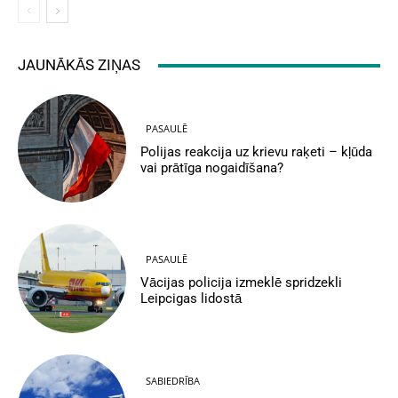
JAUNĀKĀS ZIŅAS
PASAULĒ
Polijas reakcija uz krievu raķeti – kļūda
vai prātīga nogaidīšana?
PASAULĒ
Vācijas policija izmeklē spridzekli
Leipcigas lidostā
SABIEDRĪBA