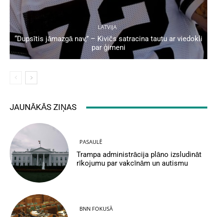
LATVIJA
“Dupsītis jāmazgā nav,” – Kivičs satracina tautu ar viedokli
par ģimeni
JAUNĀKĀS ZIŅAS
PASAULĒ
Trampa administrācija plāno izsludināt
rīkojumu par vakcīnām un autismu
BNN FOKUSĀ