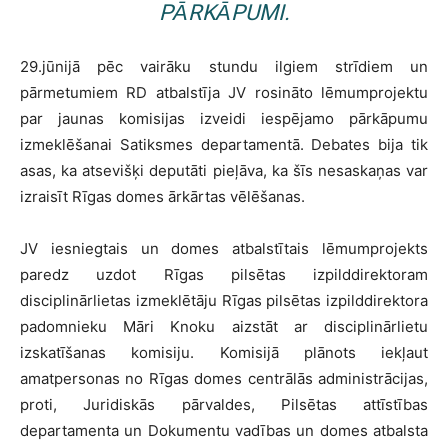
PĀRKĀPUMI.
29.jūnijā pēc vairāku stundu ilgiem strīdiem un
pārmetumiem RD atbalstīja JV rosināto lēmumprojektu
par jaunas komisijas izveidi iespējamo pārkāpumu
izmeklēšanai Satiksmes departamentā. Debates bija tik
asas, ka atsevišķi deputāti pieļāva, ka šīs nesaskaņas var
izraisīt Rīgas domes ārkārtas vēlēšanas.
JV iesniegtais un domes atbalstītais lēmumprojekts
paredz uzdot Rīgas pilsētas izpilddirektoram
disciplinārlietas izmeklētāju Rīgas pilsētas izpilddirektora
padomnieku Māri Knoku aizstāt ar disciplinārlietu
izskatīšanas komisiju. Komisijā plānots iekļaut
amatpersonas no Rīgas domes centrālās administrācijas,
proti, Juridiskās pārvaldes, Pilsētas attīstības
departamenta un Dokumentu vadības un domes atbalsta