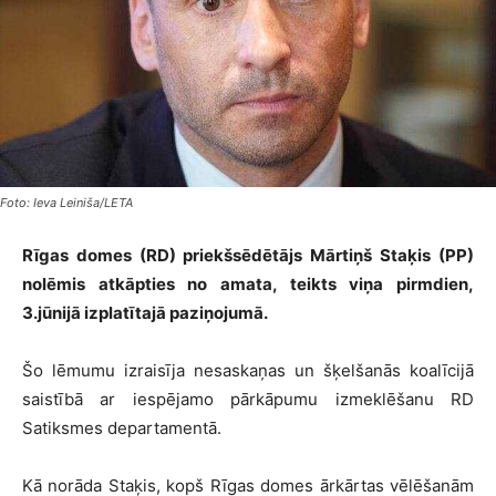
Foto: Ieva Leiniša/LETA
Rīgas domes (RD) priekšsēdētājs Mārtiņš Staķis (PP)
nolēmis atkāpties no amata, teikts viņa pirmdien,
3.jūnijā izplatītajā paziņojumā.
Šo lēmumu izraisīja nesaskaņas un šķelšanās koalīcijā
saistībā ar iespējamo pārkāpumu izmeklēšanu RD
Satiksmes departamentā.
Kā norāda Staķis, kopš Rīgas domes ārkārtas vēlēšanām