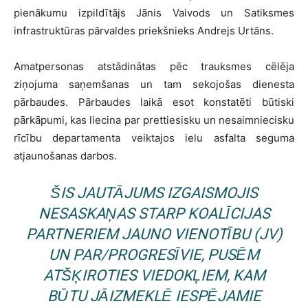
pienākumu izpildītājs Jānis Vaivods un Satiksmes
infrastruktūras pārvaldes priekšnieks Andrejs Urtāns.
Amatpersonas atstādinātas pēc trauksmes cēlēja
ziņojuma saņemšanas un tam sekojošas dienesta
pārbaudes. Pārbaudes laikā esot konstatēti būtiski
pārkāpumi, kas liecina par prettiesisku un nesaimniecisku
rīcību departamenta veiktajos ielu asfalta seguma
atjaunošanas darbos.
ŠIS JAUTĀJUMS IZGAISMOJIS
NESASKAŅAS STARP KOALĪCIJAS
PARTNERIEM
JAUNO VIENOTĪBU
(JV)
UN
PAR/PROGRESĪVIE,
PUSĒM
ATŠĶIROTIES VIEDOKĻIEM, KAM
BŪTU JĀIZMEKLĒ IESPĒJAMIE