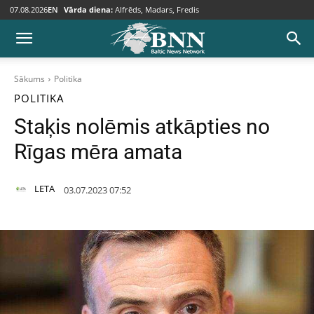
07.08.2026
EN
Vārda diena:
Alfrēds, Madars, Fredis
Sākums
Politika
POLITIKA
Staķis nolēmis atkāpties no
Rīgas mēra amata
LETA
03.07.2023 07:52