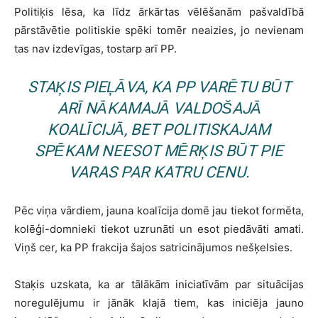
Politiķis lēsa, ka līdz ārkārtas vēlēšanām pašvaldībā
pārstāvētie politiskie spēki tomēr neaizies, jo nevienam
tas nav izdevīgas, tostarp arī PP.
STAĶIS PIEĻĀVA, KA PP VARĒTU BŪT
ARĪ NĀKAMAJĀ VALDOŠAJĀ
KOALĪCIJĀ, BET POLITISKAJAM
SPĒKAM NEESOT MĒRĶIS BŪT PIE
VARAS PAR KATRU CENU.
Pēc viņa vārdiem, jauna koalīcija domē jau tiekot formēta,
kolēģi-domnieki tiekot uzrunāti un esot piedāvāti amati.
Viņš cer, ka PP frakcija šajos satricinājumos nešķelsies.
Staķis uzskata, ka ar tālākām iniciatīvām par situācijas
noregulējumu ir jānāk klajā tiem, kas iniciēja jauno