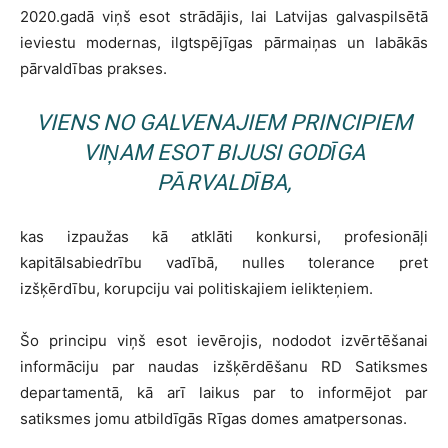
2020.gadā viņš esot strādājis, lai Latvijas galvaspilsētā
ieviestu modernas, ilgtspējīgas pārmaiņas un labākās
pārvaldības prakses.
VIENS NO GALVENAJIEM PRINCIPIEM
VIŅAM ESOT BIJUSI GODĪGA
PĀRVALDĪBA,
kas izpaužas kā atklāti konkursi, profesionāļi
kapitālsabiedrību vadībā, nulles tolerance pret
izšķērdību, korupciju vai politiskajiem ielikteņiem.
Šo principu viņš esot ievērojis, nododot izvērtēšanai
informāciju par naudas izšķērdēšanu RD Satiksmes
departamentā, kā arī laikus par to informējot par
satiksmes jomu atbildīgās Rīgas domes amatpersonas.