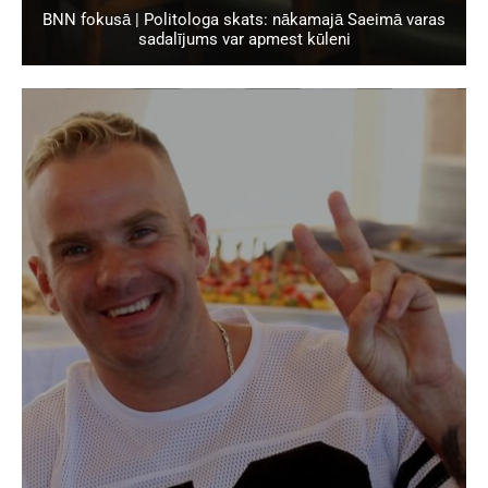
BNN fokusā | Politologa skats: nākamajā Saeimā varas
sadalījums var apmest kūleni