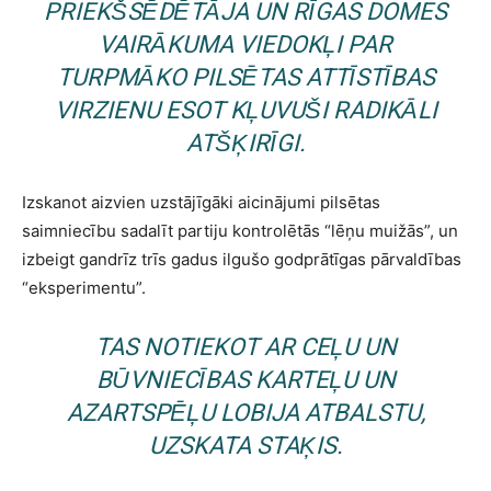
PRIEKŠSĒDĒTĀJA UN RĪGAS DOMES
VAIRĀKUMA VIEDOKĻI PAR
TURPMĀKO PILSĒTAS ATTĪSTĪBAS
VIRZIENU ESOT KĻUVUŠI RADIKĀLI
ATŠĶIRĪGI.
Izskanot aizvien uzstājīgāki aicinājumi pilsētas
saimniecību sadalīt partiju kontrolētās “lēņu muižās”, un
izbeigt gandrīz trīs gadus ilgušo godprātīgas pārvaldības
“eksperimentu”.
TAS NOTIEKOT AR CEĻU UN
BŪVNIECĪBAS KARTEĻU UN
AZARTSPĒĻU LOBIJA ATBALSTU,
UZSKATA STAĶIS.