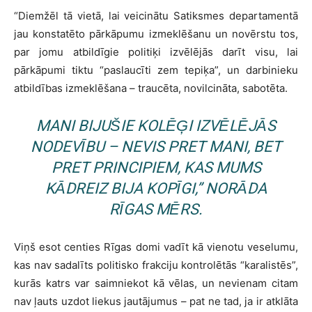
“Diemžēl tā vietā, lai veicinātu Satiksmes departamentā
jau konstatēto pārkāpumu izmeklēšanu un novērstu tos,
par jomu atbildīgie politiķi izvēlējās darīt visu, lai
pārkāpumi tiktu “paslaucīti zem tepiķa”, un darbinieku
atbildības izmeklēšana – traucēta, novilcināta, sabotēta.
MANI BIJUŠIE KOLĒĢI IZVĒLĒJĀS
NODEVĪBU – NEVIS PRET MANI, BET
PRET PRINCIPIEM, KAS MUMS
KĀDREIZ BIJA KOPĪGI,” NORĀDA
RĪGAS MĒRS.
Viņš esot centies Rīgas domi vadīt kā vienotu veselumu,
kas nav sadalīts politisko frakciju kontrolētās “karalistēs”,
kurās katrs var saimniekot kā vēlas, un nevienam citam
nav ļauts uzdot liekus jautājumus – pat ne tad, ja ir atklāta