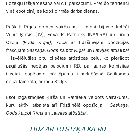
līdzekļu izšķērdēšana vai citi pārkāpumi. Pret šo tendenci
viņš esot cīnījies kopš pirmās darba dienas.
Pašlaik Rīgas domes vairākums – mani bijušie kolēģi
Vilnis Ķirsis (JV), Edvards Ratnieks (NA/LRA) un Linda
Ozola
(Kods Rīgai),
kopā ar līdzšinējām opozīcijas
frakcijām
Saskaņa,
Gods kalpot Rīgai
un
Latvijas attīstībai
– izvēlējušies citu pilsētas attīstības ceļu, ko pierādot
pagājušās nedēļas balsojumi RD, pa jaunas komisijas
izveidi iespējamo pārkāpumu izmeklēšanā Satiksmes
departamentā, norāda Staķis.
Esot izgaismojies Ķirša un Ratnieka veidots vairākums,
kuru aktīvi atbalsta arī līdzšinējā opozīcija –
Saskaņa,
Gods kalpot Rīgai
un
Latvijas attīstībai.
LĪDZ AR TO STAĶA KĀ RD