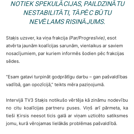
NOTIEK SPEKULĀCIJAS, PAILDZINĀTU
NESTABILITĀTI, TĀPĒC BŪTU
NEVĒLAMS RISINĀJUMS.
Staķis uzsver, ka viņa frakcija
(Par/Progresīvie)
, esot
atvērta jaunām koalīcijas sarunām, vienlaikus ar saviem
nosacījumiem, par kuriem informēs šodien pēc frakcijas
sēdes.
“Esam gatavi turpināt godprātīgu darbu – gan pašvaldības
vadībā, gan opozīcijā,” teikts mēra paziņojumā.
Intervijā TV3 Staķis notikušo vērtēja kā zināmu nodevību
no citu koalīcijas partneru puses. Viņš arī pārmeta, ka
tieši Ķirsis neesot ticis galā ar viņam uzticēto satiksmes
jomu, kurā vērojamas lielākās problēmas pašvaldībā.