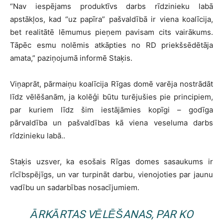
“Nav iespējams produktīvs darbs rīdzinieku labā
apstākļos, kad “uz papīra” pašvaldībā ir viena koalīcija,
bet realitātē lēmumus pieņem pavisam cits vairākums.
Tāpēc esmu nolēmis atkāpties no RD priekšsēdētāja
amata,” paziņojumā informē Staķis.
Viņaprāt, pārmaiņu koalīcija Rīgas domē varēja nostrādāt
līdz vēlēšanām, ja kolēģi būtu turējušies pie principiem,
par kuriem līdz šim iestājāmies kopīgi – godīga
pārvaldība un pašvaldības kā viena veseluma darbs
rīdzinieku labā..
Staķis uzsver, ka esošais Rīgas domes sasaukums ir
rīcībspējīgs, un var turpināt darbu, vienojoties par jaunu
vadību un sadarbības nosacījumiem.
ĀRKĀRTAS VĒLĒŠANAS, PAR KO