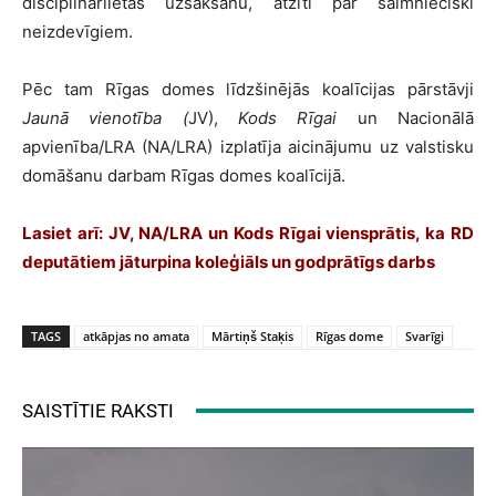
disciplinārlietas uzsākšanu, atzīti par saimnieciski
neizdevīgiem.
Pēc tam Rīgas domes līdzšinējās koalīcijas pārstāvji
Jaunā vienotība (
JV),
Kods Rīgai
un Nacionālā
apvienība/LRA (NA/LRA) izplatīja aicinājumu uz valstisku
domāšanu darbam Rīgas domes koalīcijā.
Lasiet arī:
JV, NA/LRA un Kods Rīgai viensprātis, ka RD
deputātiem jāturpina koleģiāls un godprātīgs darbs
TAGS
atkāpjas no amata
Mārtiņš Staķis
Rīgas dome
Svarīgi
SAISTĪTIE RAKSTI