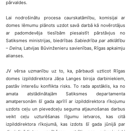
pārvaldes.
Lai nodrošinātu procesa caurskatāmību, komisijai ar
domes lēmumu plānots uzdot savā darbā kā novērotājus
ar padomdevēja tiesībām piesaistīt pārstāvjus no
Satiksmes ministrijas, biedrības
Sabiedrība par atklātību
– Delna,
Latvijas Būvinženieru savienības, Rīgas apkaimju
alianses.
JV vērsa uzmanību uz to, ka, pārbaudi uzticot Rīgas
domes izpilddirektora Jāņa Langes biroja darbiniekiem,
pastāv interešu konflikta risks. To rada apstāklis, ka no
amata atstādinātajām Satiksmes departamenta
amatpersonām šī gada aprīlī ar izpilddirektora rīkojumu
uzdots ceļu un pievedceļu seguma atjaunošanas darbus
veikt ceļu uzturēšanas līgumu ietvaros, kas citā
izpilddirektora rīkojumā, kas izdots šī gada jūnijā par