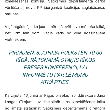
izmeklēšanas komisiju Satiksmes departamenta darba
vērtēšanai, nevis PP jāorganizē koalīcijas saglabāšanas
sarunas.
Viņš atgādināja, ka jauns mērs jāievēl divu mēnešu laikā,
bet līdz tam domi vadīs kāds no viņa līdzšinējiem
vietniekiem.
PIRMDIEN, 3.JŪNIJĀ PULKSTEN 10.00
RĪGĀ, RĀTSNAMĀ STAĶIS RĪKOS
PRESES KONFERENCI, LAI
INFORMĒTU PAR LĒMUMU
ATKĀPTIES.
Kā ziņots, 16.jūnijā ar Rīgas pilsētas izpilddirektora Jāņa
Langes rīkojumu uz disciplinārlietas izmeklēšanas laiku
no amata atstādināti Satiksmes departamenta direktora