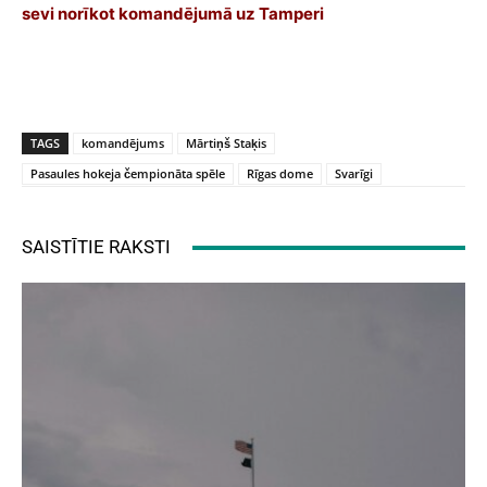
sevi norīkot komandējumā uz Tamperi
TAGS
komandējums
Mārtiņš Staķis
Pasaules hokeja čempionāta spēle
Rīgas dome
Svarīgi
SAISTĪTIE RAKSTI