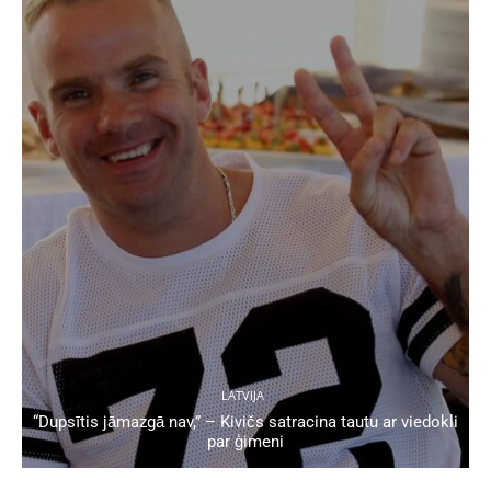
LATVIJA
“Dupsītis jāmazgā nav,” – Kivičs satracina tautu ar viedokli
par ģimeni