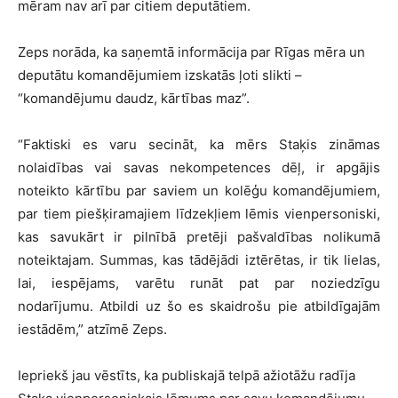
mēram nav arī par citiem deputātiem.
Zeps norāda, ka saņemtā informācija par Rīgas mēra un
deputātu komandējumiem izskatās ļoti slikti –
“komandējumu daudz, kārtības maz”.
“Faktiski es varu secināt, ka mērs Staķis zināmas
nolaidības vai savas nekompetences dēļ, ir apgājis
noteikto kārtību par saviem un kolēģu komandējumiem,
par tiem piešķiramajiem līdzekļiem lēmis vienpersoniski,
kas savukārt ir pilnībā pretēji pašvaldības nolikumā
noteiktajam. Summas, kas tādējādi iztērētas, ir tik lielas,
lai, iespējams, varētu runāt pat par noziedzīgu
nodarījumu. Atbildi uz šo es skaidrošu pie atbildīgajām
iestādēm,” atzīmē Zeps.
Iepriekš jau vēstīts, ka publiskajā telpā ažiotāžu radīja