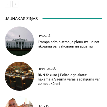
JAUNĀKĀS ZIŅAS
PASAULĒ
Trampa administrācija plāno izsludināt
rīkojumu par vakcīnām un autismu
BNN FOKUSĀ
BNN fokusā | Politologa skats:
nākamajā Saeimā varas sadalījums var
apmest kūleni
LATVIJA