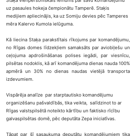
Staķa vienpersoniskais lēmums par savu komandējumu
uz pasaules hokeja čempionātu Tamperē. Staķis
medijiem apliecinājis, ka uz Somiju devies pēc Tamperes
mēra Kalervo Kumola ielūguma.
Kā liecina Staķa parakstītais rīkojums par komandējumu,
no Rīgas domes līdzekļiem samaksāts par aviobiļešu un
ceļojuma apdrošināšanas polises iegādi, par viesnīcu,
pilsētas nodoklis, kā arī komandējuma dienas nauda 100%
apmērā un 30% no dienas naudas vietējā transporta
izdevumiem.
Vispārēja analīze par starptautisko komandējumu
organizēšanu pašvaldībās, tika veikta, salīdzinot to ar
Rīgas valstspilsētā noteikto kārtību un faktisko rīcību
galvaspilsētas domē, pēc deputāta Zepa iniciatīvas.
Tāpat par šī sasaukuma deputātu komandējumiem tika