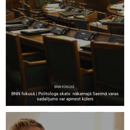
BNN FOKUSĀ
BNN fokusā | Politologa skats: nākamajā Saeimā varas
sadalījums var apmest kūleni