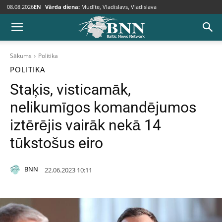
08.08.2026
EN
Vārda diena:
Mudīte, Vladislavs, Vladislava
Sākums
Politika
POLITIKA
Staķis, visticamāk,
nelikumīgos komandējumos
iztērējis vairāk nekā 14
tūkstošus eiro
BNN
22.06.2023 10:11