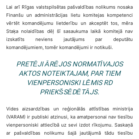
Lai arī Rīgas valstspilsētas pašvaldības nolikums nosaka
Finanšu un administrācijas lietu komitejas kompetenci
vērtēt komandējumu lietderību un akceptēt tos, mēra
Staķa nolaidības dēļ šī sasaukuma laikā komitejā nav
izskatīts neviens jautājums par deputātu
komandējumiem, tomēr komandējumi ir notikuši.
PRETĒJI ĀRĒJOS NORMATĪVAJOS
AKTOS NOTEIKTAJAM, PAR TIEM
VIENPERSONISKI LĒMIS RD
PRIEKŠSĒDĒTĀJS.
Vides aizsardzības un reģionālās attīstības ministrija
(VARAM) ir publiski atzinusi, ka amatpersonai nav tiesību
vienpersoniski attiecībā uz sevi izdot rīkojumu. Saskaņā
ar pašvaldības nolikumu šajā jautājumā tādu tiesību