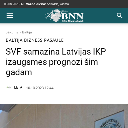
06.08.2026
EN
Vārda diena:
Askolds, Aisma
Sākums
Baltija
BALTIJA
BIZNESS
PASAULĒ
SVF samazina Latvijas IKP
izaugsmes prognozi šim
gadam
LETA
10.10.2023 12:44