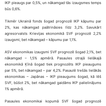
IKP pieaugs par 0,5%, un nākamgad tās izaugsmes temps
būs 0,6%.
Tikmēr Ukrainā fonds šogad prognozē IKP kāpumu par
2%, kas nākamgad paātrināsies līdz 3,2%. Savukārt
agresorvalsts Krievijas ekonomikā SVF prognozē 2,2%
izaugsmi, bet nākamgad – kāpumu par 1,1%.
ASV ekonomikas izaugsmi SVF prognozē šogad 2,1%, bet
nākamgad – 1,5% apmērā. Pasaules otrajā lielākajā
ekonomikā Ķīnā šogad tiek prognozēts IKP pieaugums
par 5%, bet nākamgad – par 4,2%. Pasaulē trešās lielākās
ekonomikas – Japānas – IKP pieaugums šogad, kā lēš
SVF, būšot 2%, bet nākamgad gaidāms IKP palielinājums
1% apmērā.
Pasaules ekonomikai kopumā SVF šogad prognozē