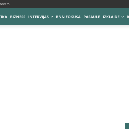
novefa
TIKA
BIZNESS
INTERVIJAS
BNN FOKUSĀ
PASAULĒ
IZKLAIDE