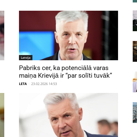
Latvija
Pabriks cer, ka potenciālā varas
maiņa Krievijā ir “par solīti tuvāk”
LETA
-
23.02.2026 14:53