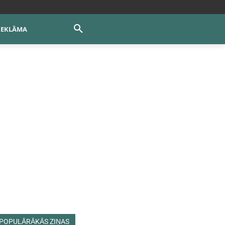
REKLĀMA
POPULĀRĀKĀS ZIŅAS