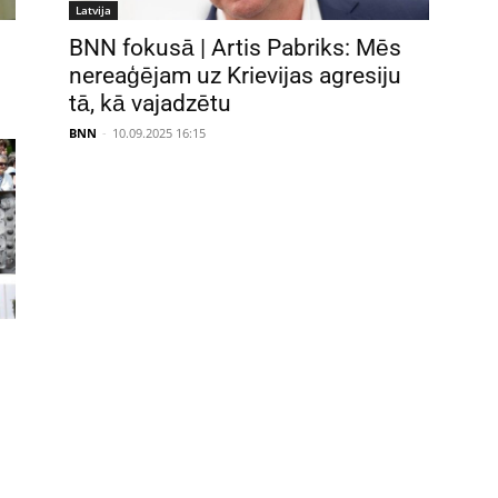
Latvija
BNN fokusā | Artis Pabriks: Mēs
nereaģējam uz Krievijas agresiju
tā, kā vajadzētu
BNN
-
10.09.2025 16:15