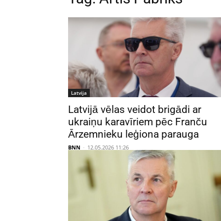
Latvija
Latvijā vēlas veidot brigādi ar
ukraiņu karavīriem pēc Franču
Ārzemnieku leģiona parauga
BNN
-
12.05.2026 11:26