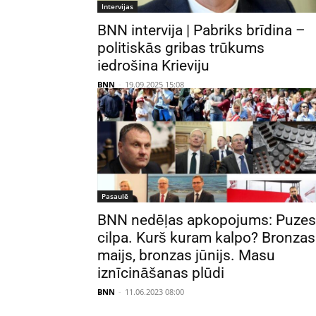
Intervijas
BNN intervija | Pabriks brīdina –
politiskās gribas trūkums
iedrošina Krieviju
BNN
-
19.09.2025 15:08
Pasaulē
BNN nedēļas apkopojums: Puzes
cilpa. Kurš kuram kalpo? Bronzas
maijs, bronzas jūnijs. Masu
iznīcināšanas plūdi
BNN
-
11.06.2023 08:00