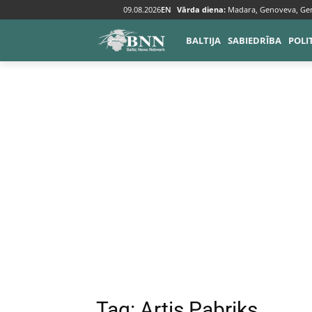
09.08.2026
EN
Vārda diena:
Madara, Genoveva, Ge
Tags
Artis Pabriks
BALTIJA
SABIEDRĪBA
POLI
Tag:
Artis Pabriks