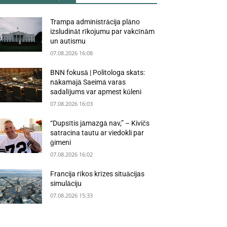
Trampa administrācija plāno
izsludināt rīkojumu par vakcīnām
un autismu
07.08.2026 16:08
BNN fokusā | Politologa skats:
nākamajā Saeimā varas
sadalījums var apmest kūleni
07.08.2026 16:03
“Dupsītis jāmazgā nav,” – Kivičs
satracina tautu ar viedokli par
ģimeni
07.08.2026 16:02
Francija rīkos krīzes situācijas
simulāciju
07.08.2026 15:33