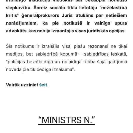
slepkavību. Šoreiz sociālo tīklu lietotāju “nežēlastībā
kritis” ģenerālprokurors Juris Stukāns par netiešiem
norādījumiem, ka pie notikušā ir vainīgs upura
advokāts, kas nebija izmantojis visas juridiskās opcijas.
Šis notikums ir izraisījis visai plašu rezonansi ne tikai
medijos, bet sabiedrībā kopumā – sabiedrības ieskatā,
“policijas bezatbildīgā un nolaidīgā rīcība šajā gadījumā
noveda pie tik bēdīga iznākuma”.
Vairāk uzziniet
šeit
.
“MINISTRS N.”