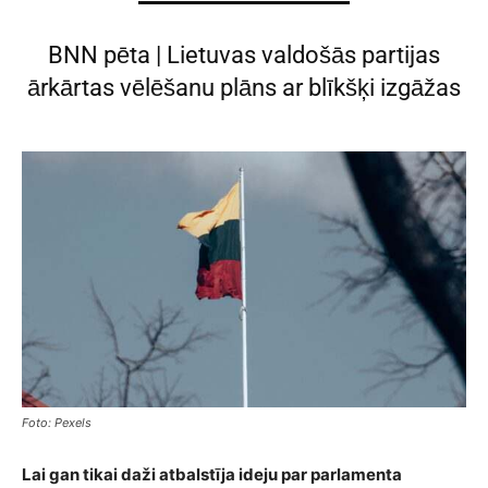
BNN pēta | Lietuvas valdošās partijas
ārkārtas vēlēšanu plāns ar blīkšķi izgāžas
Foto: Pexels
Lai gan tikai daži atbalstīja ideju par parlamenta