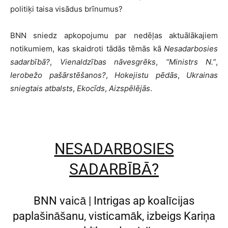
politiķi taisa visādus brīnumus?
BNN sniedz apkopojumu par nedēļas aktuālākajiem
notikumiem, kas skaidroti tādās tēmās kā
Nesadarbosies
sadarbībā?
,
Vienaldzības nāvesgrēks
,
“Ministrs N.”
,
Ierobežo pašārstēšanos?
,
Hokejistu pēdās
,
Ukrainas
sniegtais atbalsts
,
Ekocīds
,
Aizspēlējās
.
NESADARBOSIES
SADARBĪBĀ?
BNN vaicā | Intrigas ap koalīcijas
paplašināšanu, visticamāk, izbeigs Kariņa