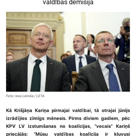
valdības demisija
Foto: Ieva Leiniša / LETA
Kā Krišjāņa Kariņa pirmajai valdībai, tā otrajai jūnijs
izrādījies zīmīgs mēnesis. Pirms diviem gadiem, pēc
KPV LV izstumšanas no koalīcijas, “vecais” Kariņš
priecājās: “Mūsu valdības koalīcija ir kļuvusi