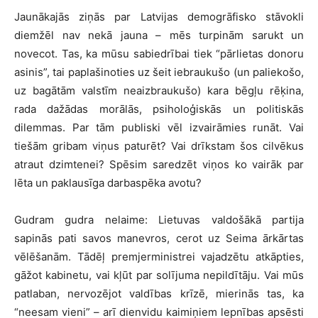
Jaunākajās ziņās par Latvijas demogrāfisko stāvokli
diemžēl nav nekā jauna – mēs turpinām sarukt un
novecot. Tas, ka mūsu sabiedrībai tiek “pārlietas donoru
asinis”, tai paplašinoties uz šeit iebraukušo (un paliekošo,
uz bagātām valstīm neaizbraukušo) kara bēgļu rēķina,
rada dažādas morālās, psiholoģiskās un politiskās
dilemmas. Par tām publiski vēl izvairāmies runāt. Vai
tiešām gribam viņus paturēt? Vai drīkstam šos cilvēkus
atraut dzimtenei? Spēsim saredzēt viņos ko vairāk par
lēta un paklausīga darbaspēka avotu?
Gudram gudra nelaime: Lietuvas valdošākā partija
sapinās pati savos manevros, cerot uz Seima ārkārtas
vēlēšanām. Tādēļ premjerministrei vajadzētu atkāpties,
gāžot kabinetu, vai kļūt par solījuma nepildītāju. Vai mūs
patlaban, nervozējot valdības krīzē, mierinās tas, ka
“neesam vieni” – arī dienvidu kaimiņiem lepnības apsēsti