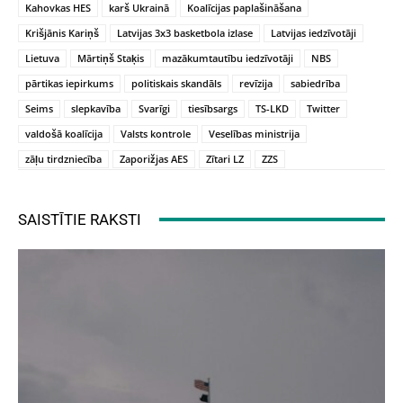
Kahovkas HES
karš Ukrainā
Koalīcijas paplašināšana
Krišjānis Kariņš
Latvijas 3x3 basketbola izlase
Latvijas iedzīvotāji
Lietuva
Mārtiņš Staķis
mazākumtautību iedzīvotāji
NBS
pārtikas iepirkums
politiskais skandāls
revīzija
sabiedrība
Seims
slepkavība
Svarīgi
tiesībsargs
TS-LKD
Twitter
valdošā koalīcija
Valsts kontrole
Veselības ministrija
zāļu tirdzniecība
Zaporižjas AES
Zītari LZ
ZZS
SAISTĪTIE RAKSTI