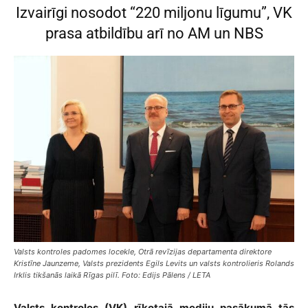
Izvairīgi nosodot “220 miljonu līgumu”, VK
prasa atbildību arī no AM un NBS
Valsts kontroles padomes locekle, Otrā revīzijas departamenta direktore
Kristīne Jaunzeme, Valsts prezidents Egils Levits un valsts kontrolieris Rolands
Irklis tikšanās laikā Rīgas pilī. Foto: Edijs Pālens / LETA
Valsts kontroles (VK) rīkotajā mediju pasākumā tās