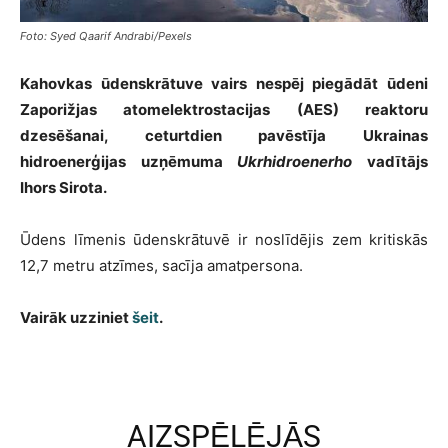
Foto: Syed Qaarif Andrabi/Pexels
Kahovkas ūdenskrātuve vairs nespēj piegādāt ūdeni
Zaporižjas atomelektrostacijas (AES) reaktoru
dzesēšanai, ceturtdien pavēstīja Ukrainas
hidroenerģijas uzņēmuma
Ukrhidroenerho
vadītājs
Ihors Sirota.
Ūdens līmenis ūdenskrātuvē ir noslīdējis zem kritiskās
12,7 metru atzīmes, sacīja amatpersona.
Vairāk uzziniet
šeit
.
AIZSPĒLĒJĀS