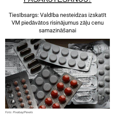
Tiesībsargs: Valdība nesteidzas izskatīt
VM piedāvātos risinājumus zāļu cenu
samazināšanai
Foto: Pixabay/Pexels