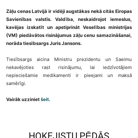
Zāļu cenas Latvijā ir vidēji augstākas nekā citās Eiropas
Savienības valstīs. Valdība, neskaidrojot iemeslus,
kavējas izskatīt un apstiprināt Veselības ministrijas
(VM) piedāvātos risinājumus zāļu cenu samazināšanai,
norāda tiesībsargs Juris Jansons.
Tiesībsargs aicina Ministru prezidentu un Saeimu
nekavējoties rast risinājumu, lai iedzīvotājiem
nepieciešamie medikamenti ir pieejami un maksā
samērīgi.
Vairāk uzziniet
šeit
.
HOKEJISTU PĒDĀS