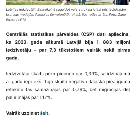
Latvijas iedzīvotāji, Bastejkalnā sagaidot valsts hokeja izlasi pēc izcīnītajām
bronzas medaļām Pasaules čempionātā hokejā. Ilustratīvs attēls. Foto: Zane
Bitere / LETA
Centrālās statistikas pārvaldes (CSP) dati apliecina,
ka 2023. gada sākumā Latvijā bija 1, 883 miljoni
iedzīvotāju – par 7,3 tūkstošiem vairāk nekā pirms
gada.
Iedzīvotāju skaits pērn pieauga par 0,39%, salīdzinājumā
ar gadu iepriekš. Tajā skaitā negatīva dabiskā pieauguma
ietekmē tas samazinājās par 0,78%, bet migrācijas dēļ
palielinājās par 1,17%.
Vairāk uzziniet
šeit
.