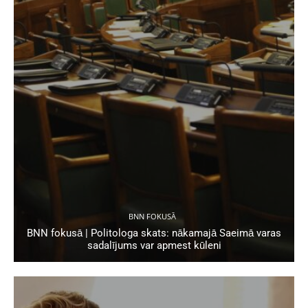
BNN FOKUSĀ
BNN fokusā | Politologa skats: nākamajā Saeimā varas
sadalījums var apmest kūleni