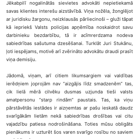
Jēkabpilī nogalinātās sievietes advokāti nepietiekamā
savas klientes interešu aizstāvībā. Viņa nožēla, žonglējot
ar juridisku žargonu, neizklausās pārliecinoši – gluži tāpat
kā iepriekš Valsts policijas apņēmība noskaidrot savu
darbinieku bezdarbību, tā ir acīmrerdzama nodeva
sabiedrības sašutuma dzesēšanai. Turklāt Juri Stukānu,
ļoti iespējams, motivē arī zvērināto advokātu draudi prasīt
viņa demisiju.
Jādomā, viņam, arī citiem likumsargiem vai valdības
ierēdņiem joprojām nav “aizgājis līdz smadzenēm” tas,
cik lielā mērā cilvēku dusmas uzjunda tieši valsts
amatpersonu “starp rindām” paustais. Tas, ka viņu
pārstāvētās iestādes ir aizņemtas ar pašu ieskatā daudz
svarīgākām lietām nekā sabiedrības drošības vai citu
vajadzību patiesa nodrošināšana. Toties mūsu obligāts
pienākums ir uzturēt šos varen svarīgo rosību no saviem