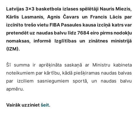
Latvijas 3×3 basketbola izlases spēlētāji Nauris Miezis,
Kārlis Lasmanis, Agnis Čavars un Francis Lācis par
izcīnīto trešo vietu FIBA Pasaules kausa izcīņā katrs var
pretendēt uz naudas balvu līdz 7684 eiro pirms nodokļu
nomaksas, informē Izglītības un zinātnes ministrijā
(IZM).
Šī summa ir aprēķināta saskaņā ar Ministru kabineta
noteikumiem par kārtību, kādā piešķiramas naudas balvas
par izciliem sasniegumiem sportā, un naudas balvu
apmēru.
Vairāk uzziniet
šeit
.