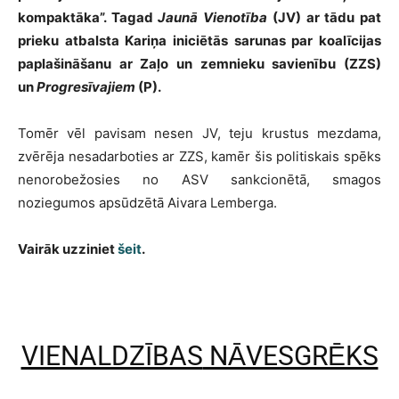
kompaktāka”. Tagad
Jaunā Vienotība
(JV) ar tādu pat
prieku atbalsta Kariņa iniciētās sarunas par koalīcijas
paplašināšanu ar Zaļo un zemnieku savienību (ZZS)
un
Progresīvajiem
(P).
Tomēr vēl pavisam nesen JV, teju krustus mezdama,
zvērēja nesadarboties ar ZZS, kamēr šis politiskais spēks
nenorobežosies no ASV sankcionētā, smagos
noziegumos apsūdzētā Aivara Lemberga.
Vairāk uzziniet
šeit
.
VIENALDZĪBAS
NĀVESGRĒKS