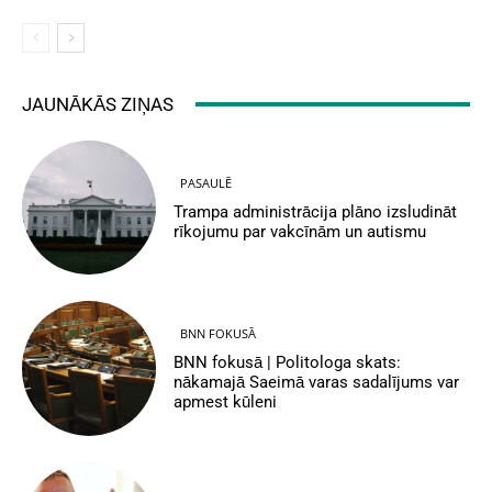
JAUNĀKĀS ZIŅAS
PASAULĒ
Trampa administrācija plāno izsludināt
rīkojumu par vakcīnām un autismu
BNN FOKUSĀ
BNN fokusā | Politologa skats:
nākamajā Saeimā varas sadalījums var
apmest kūleni