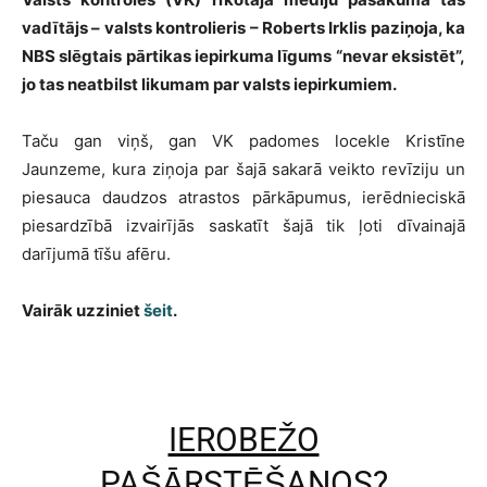
vadītājs – valsts kontrolieris – Roberts Irklis paziņoja, ka
NBS slēgtais pārtikas iepirkuma līgums “nevar eksistēt”,
jo tas neatbilst likumam par valsts iepirkumiem.
Taču gan viņš, gan VK padomes locekle Kristīne
Jaunzeme, kura ziņoja par šajā sakarā veikto revīziju un
piesauca daudzos atrastos pārkāpumus, ierēdnieciskā
piesardzībā izvairījās saskatīt šajā tik ļoti dīvainajā
darījumā tīšu afēru.
Vairāk uzziniet
šeit
.
IEROBEŽO
PAŠĀRSTĒŠANOS?