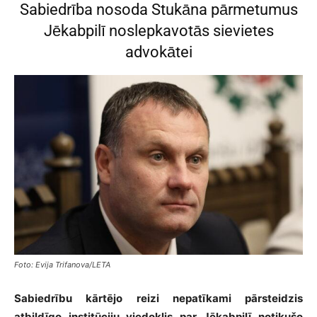
Sabiedrība nosoda Stukāna pārmetumus
Jēkabpilī noslepkavotās sievietes
advokātei
Foto: Evija Trifanova/LETA
Sabiedrību kārtējo reizi nepatīkami pārsteidzis
atbildīgo institūciju viedoklis par Jēkabpilī notikušo