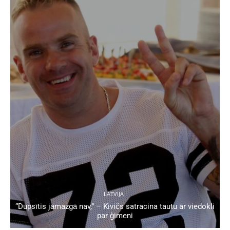
LATVIJA
“Dupsītis jāmazgā nav,” – Kivičs satracina tautu ar viedokli
par ģimeni