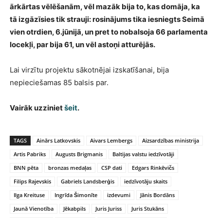
ārkārtas vēlēšanām, vēl mazāk bija to, kas domāja, ka
tā izgāzīsies tik strauji: rosinājums tika iesniegts Seimā
vien otrdien, 6.jūnijā, un pret to nobalsoja 66 parlamenta
locekļi, par bija 61, un vēl astoņi atturējās.
Lai virzītu projektu sākotnējai izskatīšanai, bija
nepieciešamas 85 balsis par.
Vairāk uzziniet
šeit
.
TAGS
Ainārs Latkovskis
Aivars Lembergs
Aizsardzības ministrija
Artis Pabriks
Augusts Brigmanis
Baltijas valstu iedzīvotāji
BNN pēta
bronzas medaļas
CSP dati
Edgars Rinkēvičs
Filips Rajevskis
Gabriels Landsberģis
iedzīvotāju skaits
Ilga Kreituse
Ingrīda Šimonīte
izdevumi
Jānis Bordāns
Jaunā Vienotība
Jēkabpils
Juris Juriss
Juris Stukāns