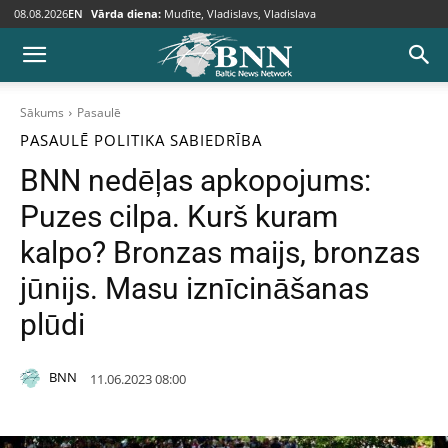
08.08.2026
EN
Vārda diena:
Mudīte, Vladislavs, Vladislava
Sākums
Pasaulē
PASAULĒ
POLITIKA
SABIEDRĪBA
BNN nedēļas apkopojums:
Puzes cilpa. Kurš kuram
kalpo? Bronzas maijs, bronzas
jūnijs. Masu iznīcināšanas
plūdi
BNN
11.06.2023 08:00