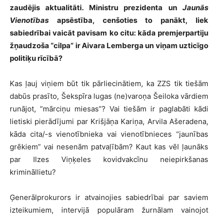
zaudējis aktualitāti. Ministru prezidenta un
Jaunās
Vienotības
apsēstība, cenšoties to panākt, liek
sabiedrībai vaicāt pavisam ko citu: kāda premjerpartiju
žņaudzoša “cilpa” ir Aivara Lemberga un viņam uzticīgo
politiķu rīcībā?
Kas ļauj viņiem būt tik pārliecinātiem, ka ZZS tik tiešām
dabūs prasīto, Šekspīra lugas (ne)varoņa Šeiloka vārdiem
runājot, “mārciņu miesas”? Vai tiešām ir paglabāti kādi
lietiski pierādījumi par Krišjāņa Kariņa, Arvila Ašeradena,
kāda cita/-s vienotībnieka vai vienotībnieces “jaunības
grēkiem” vai nesenām patvaļībām? Kaut kas vēl ļaunāks
par Ilzes Viņķeles kovidvakcīnu neiepirkšanas
krimināllietu?
Ģenerālprokurors ir atvainojies sabiedrībai par saviem
izteikumiem, intervijā populāram žurnālam vainojot