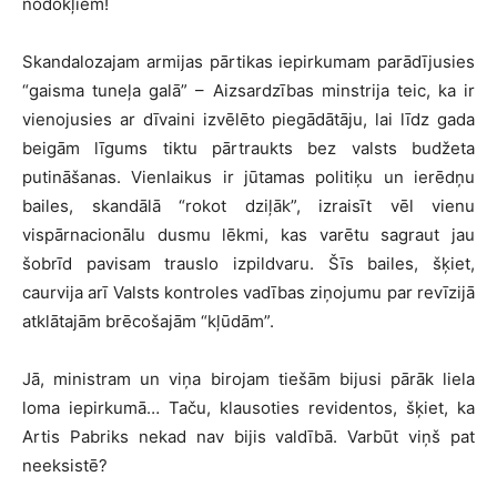
nodokļiem!
Skandalozajam armijas pārtikas iepirkumam parādījusies
“gaisma tuneļa galā” – Aizsardzības minstrija teic, ka ir
vienojusies ar dīvaini izvēlēto piegādātāju, lai līdz gada
beigām līgums tiktu pārtraukts bez valsts budžeta
putināšanas. Vienlaikus ir jūtamas politiķu un ierēdņu
bailes, skandālā “rokot dziļāk”, izraisīt vēl vienu
vispārnacionālu dusmu lēkmi, kas varētu sagraut jau
šobrīd pavisam trauslo izpildvaru. Šīs bailes, šķiet,
caurvija arī Valsts kontroles vadības ziņojumu par revīzijā
atklātajām brēcošajām “kļūdām”.
Jā, ministram un viņa birojam tiešām bijusi pārāk liela
loma iepirkumā… Taču, klausoties revidentos, šķiet, ka
Artis Pabriks nekad nav bijis valdībā. Varbūt viņš pat
neeksistē?