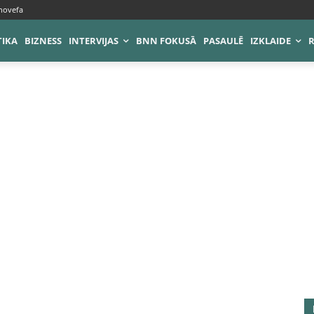
novefa
TIKA
BIZNESS
INTERVIJAS
BNN FOKUSĀ
PASAULĒ
IZKLAIDE