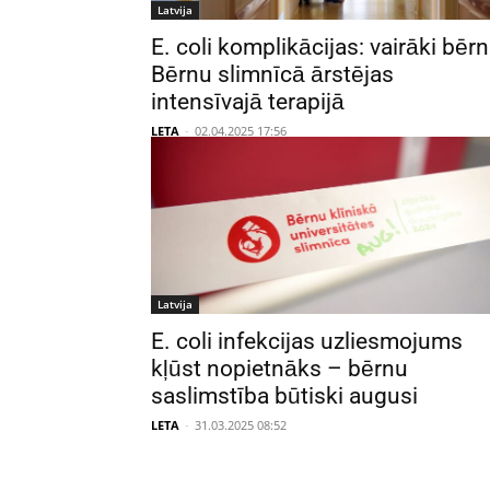
Latvija
E. coli komplikācijas: vairāki bērn
Bērnu slimnīcā ārstējas
intensīvajā terapijā
LETA
-
02.04.2025 17:56
Latvija
E. coli infekcijas uzliesmojums
kļūst nopietnāks – bērnu
saslimstība būtiski augusi
LETA
-
31.03.2025 08:52