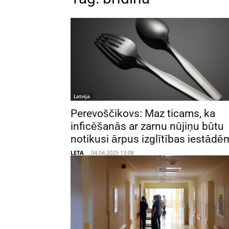
Latvija
Perevoščikovs: Maz ticams, ka
inficēšanās ar zarnu nūjiņu būtu
notikusi ārpus izglītības iestādē
LETA
-
04.04.2025 13:08