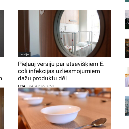
Latvija
Pieļauj versiju par atsevišķiem E.
coli infekcijas uzliesmojumiem
m
dažu produktu dēļ
LETA
-
04.04.2025 08:59