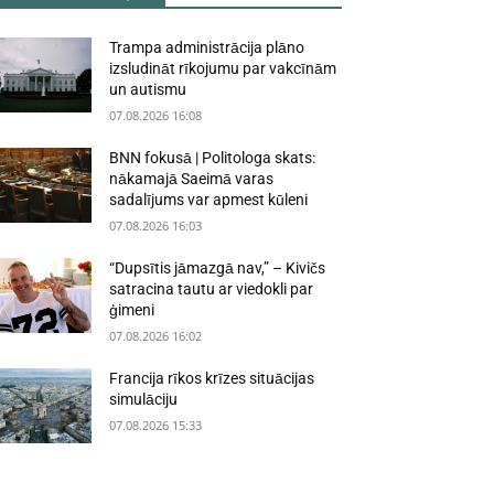
Trampa administrācija plāno
izsludināt rīkojumu par vakcīnām
un autismu
07.08.2026 16:08
BNN fokusā | Politologa skats:
nākamajā Saeimā varas
sadalījums var apmest kūleni
07.08.2026 16:03
“Dupsītis jāmazgā nav,” – Kivičs
satracina tautu ar viedokli par
ģimeni
07.08.2026 16:02
Francija rīkos krīzes situācijas
simulāciju
07.08.2026 15:33