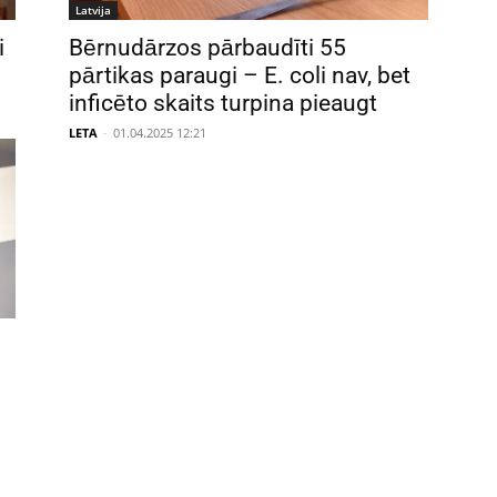
Latvija
i
Bērnudārzos pārbaudīti 55
pārtikas paraugi – E. coli nav, bet
inficēto skaits turpina pieaugt
LETA
-
01.04.2025 12:21