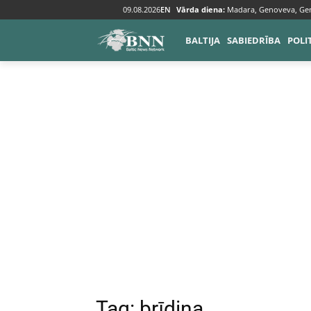
09.08.2026
EN
Vārda diena:
Madara, Genoveva, Ge
Tags
Brīdina
BALTIJA
SABIEDRĪBA
POLI
Tag:
brīdina