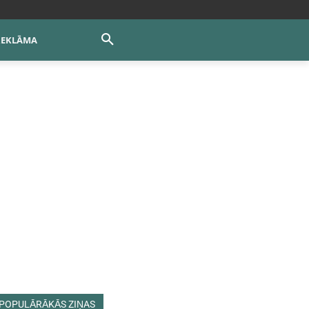
REKLĀMA
POPULĀRĀKĀS ZIŅAS