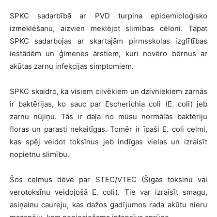
SPKC sadarbībā ar PVD turpina epidemioloģisko
izmeklēšanu, aizvien meklējot slimības cēloni. Tāpat
SPKC sadarbojas ar skartajām pirmsskolas izglītības
iestādēm un ģimenes ārstiem, kuri novēro bērnus ar
akūtas zarnu infekcijas simptomiem.
SPKC skaidro, ka visiem cilvēkiem un dzīvniekiem zarnās
ir baktērijas, ko sauc par Escherichia coli (E. coli) jeb
zarnu nūjiņu. Tās ir daļa no mūsu normālās baktēriju
floras un parasti nekaitīgas. Tomēr ir īpaši E. coli celmi,
kas spēj veidot toksīnus jeb indīgas vielas un izraisīt
nopietnu slimību.
Šos celmus dēvē par STEC/VTEC (Šigas toksīnu vai
verotoksīnu veidojošā E. coli). Tie var izraisīt smagu,
asiņainu caureju, kas dažos gadījumos rada akūtu nieru