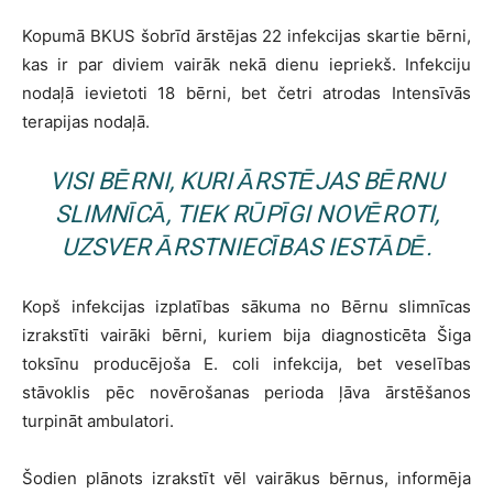
Kopumā BKUS šobrīd ārstējas 22 infekcijas skartie bērni,
kas ir par diviem vairāk nekā dienu iepriekš. Infekciju
nodaļā ievietoti 18 bērni, bet četri atrodas Intensīvās
terapijas nodaļā.
VISI BĒRNI, KURI ĀRSTĒJAS BĒRNU
SLIMNĪCĀ, TIEK RŪPĪGI NOVĒROTI,
UZSVER ĀRSTNIECĪBAS IESTĀDĒ.
Kopš infekcijas izplatības sākuma no Bērnu slimnīcas
izrakstīti vairāki bērni, kuriem bija diagnosticēta Šiga
toksīnu producējoša E. coli infekcija, bet veselības
stāvoklis pēc novērošanas perioda ļāva ārstēšanos
turpināt ambulatori.
Šodien plānots izrakstīt vēl vairākus bērnus, informēja