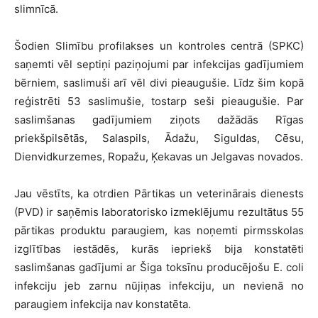
slimnīcā.
Šodien Slimību profilakses un kontroles centrā (SPKC)
saņemti vēl septiņi paziņojumi par infekcijas gadījumiem
bērniem, saslimuši arī vēl divi pieaugušie. Līdz šim kopā
reģistrēti 53 saslimušie, tostarp seši pieaugušie. Par
saslimšanas gadījumiem ziņots dažādās Rīgas
priekšpilsētās, Salaspils, Ādažu, Siguldas, Cēsu,
Dienvidkurzemes, Ropažu, Ķekavas un Jelgavas novados.
Jau vēstīts, ka otrdien Pārtikas un veterinārais dienests
(PVD) ir saņēmis laboratorisko izmeklējumu rezultātus 55
pārtikas produktu paraugiem, kas noņemti pirmsskolas
izglītības iestādēs, kurās iepriekš bija konstatēti
saslimšanas gadījumi ar Šiga toksīnu producējošu E. coli
infekciju jeb zarnu nūjiņas infekciju, un nevienā no
paraugiem infekcija nav konstatēta.