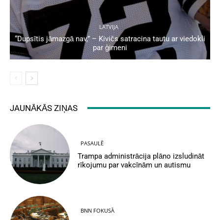
LATVIJA
“Dupsītis jāmazgā nav,” – Kivičs satracina tautu ar viedokli
par ģimeni
JAUNĀKĀS ZIŅAS
PASAULĒ
Trampa administrācija plāno izsludināt
rīkojumu par vakcīnām un autismu
BNN FOKUSĀ