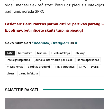
Vidēji mēnesī tiek reģistrēti četri līdz pieci šīs infekcijas
gadījumi, norāda SPKC.
Lasiet arī: Bērnudārzos pārbaudīti 55 pārtikas paraugi –
E. coli nav, bet inficēto skaits turpina pieaugt
Seko mums arī
Facebook
,
Draugiem
un
X
!
TAGS
bērnudārzi
brīdina
E. coli infekcija
infekcija
infekcijas izplatība
jaunākā informācija par E.coli
kontaktpersonas
mazgā rokas
pārtikas produkti
PVD pārbaudes
SPKC
Svarīgi
vīruss
zarnu infekcija
SAISTĪTIE RAKSTI