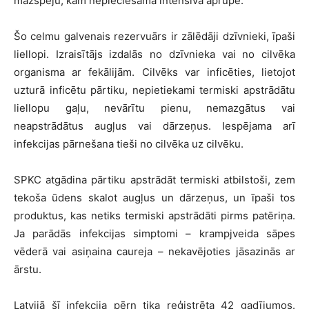
mazspēju, kam nepieciešama intensīva aprūpe.
Šo celmu galvenais rezervuārs ir zālēdāji dzīvnieki, īpaši
liellopi. Izraisītājs izdalās no dzīvnieka vai no cilvēka
organisma ar fekālijām. Cilvēks var inficēties, lietojot
uzturā inficētu pārtiku, nepietiekami termiski apstrādātu
liellopu gaļu, nevārītu pienu, nemazgātus vai
neapstrādātus augļus vai dārzeņus. Iespējama arī
infekcijas pārnešana tieši no cilvēka uz cilvēku.
SPKC atgādina pārtiku apstrādāt termiski atbilstoši, zem
tekoša ūdens skalot augļus un dārzeņus, un īpaši tos
produktus, kas netiks termiski apstrādāti pirms patēriņa.
Ja parādās infekcijas simptomi – krampjveida sāpes
vēderā vai asiņaina caureja – nekavējoties jāsazinās ar
ārstu.
Latvijā šī infekcija pērn tika reģistrēta 42 gadījumos.