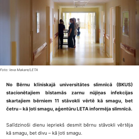
Foto: Ieva Makare/LETA
No Bērnu klīniskajā universitātes slimnīcā (BKUS)
stacionētajiem bīstamās zarnu nūjiņas infekcijas
skartajiem bērniem 11 stāvokli vērtē kā smagu, bet
četru – kā ļoti smagu, aģentūru LETA informēja slimnīcā.
Salīdzinoši dienu iepriekš desmit bērnu stāvokli vērtēja
kā smagu, bet divu – kā ļoti smagu.