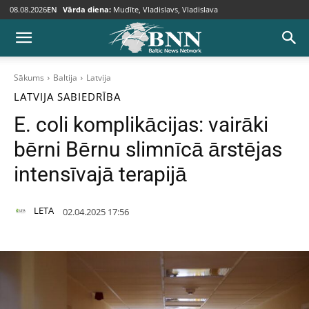
08.08.2026
EN
Vārda diena:
Mudīte, Vladislavs, Vladislava
Sākums
Baltija
Latvija
LATVIJA
SABIEDRĪBA
E. coli komplikācijas: vairāki
bērni Bērnu slimnīcā ārstējas
intensīvajā terapijā
LETA
02.04.2025 17:56