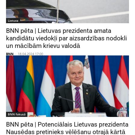
Lietuva
BNN pēta | Lietuvas prezidenta amata
kandidātu viedokļi par aizsardzības nodokli
un mācībām krievu valodā
BNN
-
18.04.2024 17:00
BNN fokusā
BNN pēta | Potenciālais Lietuvas prezidenta
Nausēdas pretinieks vēlēšanu otrajā kārtā