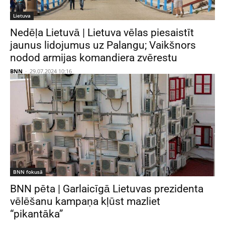
Lietuva
Nedēļa Lietuvā | Lietuva vēlas piesaistīt
jaunus lidojumus uz Palangu; Vaikšnors
nodod armijas komandiera zvērestu
BNN
-
29.07.2024 10:16
BNN fokusā
BNN pēta | Garlaicīgā Lietuvas prezidenta
vēlēšanu kampaņa kļūst mazliet
“pikantāka”