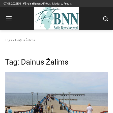
07.08.2026
EN
Vārda diena:
Alfrēds, Madars, Fredis
Tags
Daiņus Žalims
Tag:
Daiņus Žalims