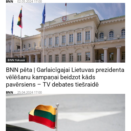
BNN
-
02.05.2024 17:00
BNN fokusā
BNN pēta | Garlaicīgajai Lietuvas prezidenta
vēlēšanu kampaņai beidzot kāds
pavērsiens – TV debates tiešraidē
BNN
-
25.04.2024 17:00