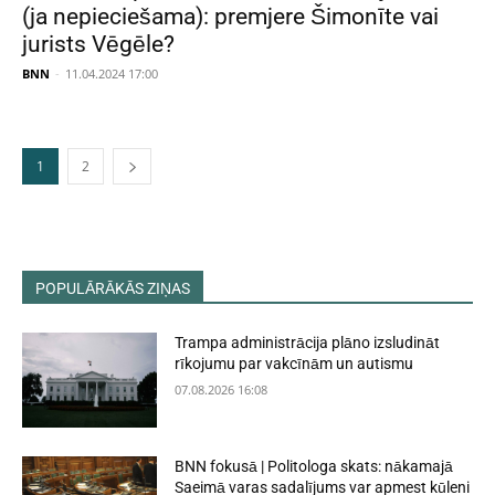
(ja nepieciešama): premjere Šimonīte vai
jurists Vēgēle?
BNN
-
11.04.2024 17:00
1
2
POPULĀRĀKĀS ZIŅAS
Trampa administrācija plāno izsludināt
rīkojumu par vakcīnām un autismu
07.08.2026 16:08
BNN fokusā | Politologa skats: nākamajā
Saeimā varas sadalījums var apmest kūleni