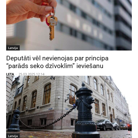
Latvija
Deputāti vēl nevienojas par principa
“parāds seko dzīvoklim” ieviešanu
LETA
-
25.03.2025 12:14
Latvija