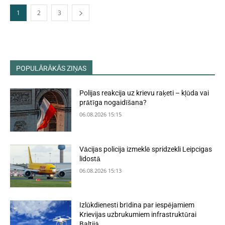
1
2
3
POPULĀRĀKĀS ZIŅAS
Polijas reakcija uz krievu raķeti – kļūda vai
prātīga nogaidīšana?
06.08.2026 15:15
Vācijas policija izmeklē spridzekli Leipcigas
lidostā
06.08.2026 15:13
Izlūkdienesti brīdina par iespējamiem
Krievijas uzbrukumiem infrastruktūrai
Baltijā