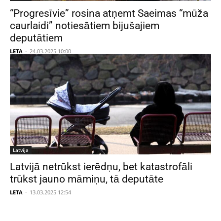
“Progresīvie” rosina atņemt Saeimas “mūža
caurlaidi” notiesātiem bijušajiem
deputātiem
LETA
-
24.03.2025 10:00
Latvija
Latvijā netrūkst ierēdņu, bet katastrofāli
trūkst jauno māmiņu, tā deputāte
LETA
-
13.03.2025 12:54