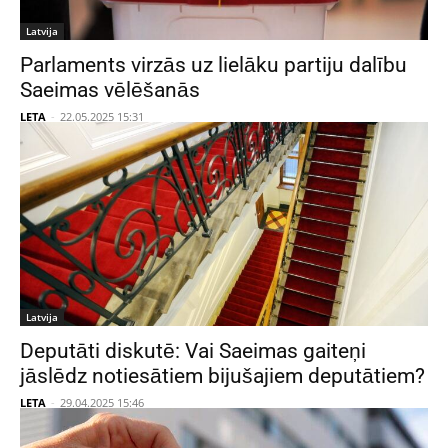
Latvija
Parlaments virzās uz lielāku partiju dalību
Saeimas vēlēšanās
LETA
-
22.05.2025 15:31
Latvija
Deputāti diskutē: Vai Saeimas gaiteņi
jāslēdz notiesātiem bijušajiem deputātiem?
LETA
-
29.04.2025 15:46