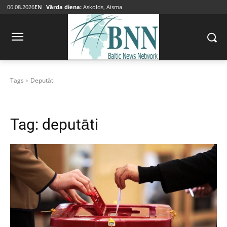
06.08.2026
EN
Vārda diena:
Askolds, Aisma
Tags
Deputāti
Tag:
deputāti