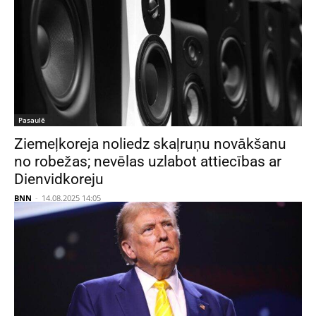
Pasaulē
Ziemeļkoreja noliedz skaļruņu novākšanu
no robežas; nevēlas uzlabot attiecības ar
Dienvidkoreju
BNN
-
14.08.2025 14:05