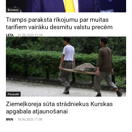
Bizness
Tramps paraksta rīkojumu par muitas
tarifiem vairāku desmitu valstu precēm
LETA
-
01.08.2025 11:18
Pasaulē
Ziemeļkoreja sūta strādniekus Kurskas
apgabala atjaunošanai
BNN
-
18.06.2025 11:38