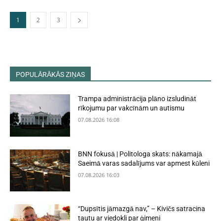
1
2
3
POPULĀRĀKĀS ZIŅAS
Trampa administrācija plāno izsludināt
rīkojumu par vakcīnām un autismu
07.08.2026 16:08
BNN fokusā | Politologa skats: nākamajā
Saeimā varas sadalījums var apmest kūleni
07.08.2026 16:03
“Dupsītis jāmazgā nav,” – Kivičs satracina
tautu ar viedokli par ģimeni