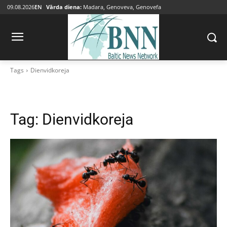
09.08.2026
EN
Vārda diena:
Madara, Genoveva, Genovefa
Tags
Dienvidkoreja
Tag:
Dienvidkoreja