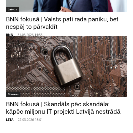
Latvija
BNN fokusā | Valsts pati rada paniku, bet
nespēj to pārvaldīt
BNN
-
31.03.2026 14:55
Bizness
BNN fokusā | Skandāls pēc skandāla:
kāpēc miljonu IT projekti Latvijā nestrādā
LETA
-
27.03.2026 15:01