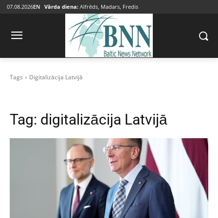
07.08.2026
EN
Vārda diena:
Alfrēds, Madars, Fredis
Tags
Digitalizācija Latvijā
Tag:
digitalizācija Latvijā