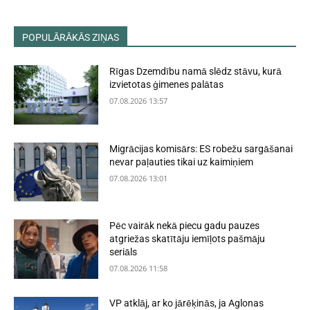
POPULĀRĀKĀS ZIŅAS
Rīgas Dzemdību namā slēdz stāvu, kurā
izvietotas ģimenes palātas
07.08.2026 13:57
Migrācijas komisārs: ES robežu sargāšanai
nevar paļauties tikai uz kaimiņiem
07.08.2026 13:01
Pēc vairāk nekā piecu gadu pauzes
atgriežas skatītāju iemīļots pašmāju
seriāls
07.08.2026 11:58
VP atklāj, ar ko jārēķinās, ja Aglonas