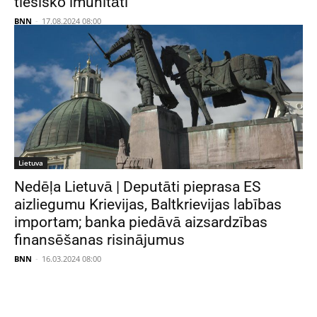
tiesisko imunitāti
BNN
-
17.08.2024 08:00
Lietuva
Nedēļa Lietuvā | Deputāti pieprasa ES
aizliegumu Krievijas, Baltkrievijas labības
importam; banka piedāvā aizsardzības
finansēšanas risinājumus
BNN
-
16.03.2024 08:00