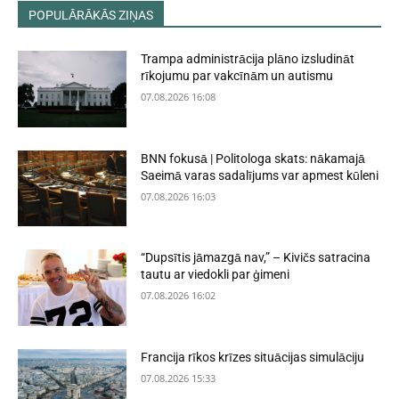
POPULĀRĀKĀS ZIŅAS
Trampa administrācija plāno izsludināt
rīkojumu par vakcīnām un autismu
07.08.2026 16:08
BNN fokusā | Politologa skats: nākamajā
Saeimā varas sadalījums var apmest kūleni
07.08.2026 16:03
“Dupsītis jāmazgā nav,” – Kivičs satracina
tautu ar viedokli par ģimeni
07.08.2026 16:02
Francija rīkos krīzes situācijas simulāciju
07.08.2026 15:33