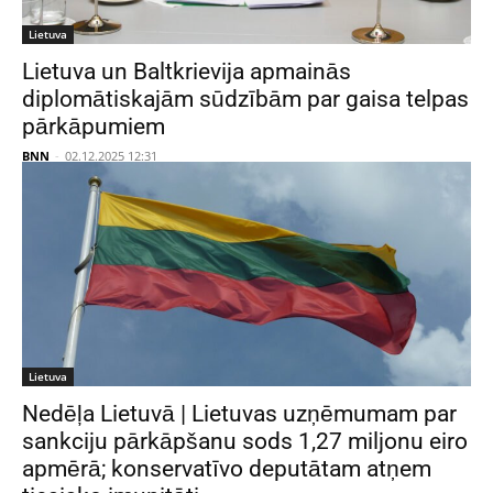
Lietuva
Lietuva un Baltkrievija apmainās
diplomātiskajām sūdzībām par gaisa telpas
pārkāpumiem
BNN
-
02.12.2025 12:31
Lietuva
Nedēļa Lietuvā | Lietuvas uzņēmumam par
sankciju pārkāpšanu sods 1,27 miljonu eiro
apmērā; konservatīvo deputātam atņem