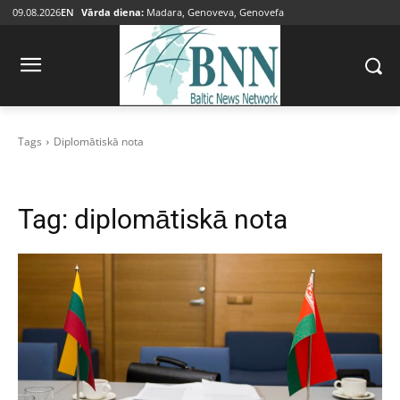
09.08.2026
EN
Vārda diena:
Madara, Genoveva, Genovefa
Tags
Diplomātiskā nota
Tag:
diplomātiskā nota