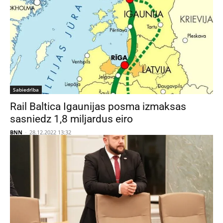
Sabiedrība
Rail Baltica Igaunijas posma izmaksas
sasniedz 1,8 miljardus eiro
BNN
-
28.12.2022 13:32