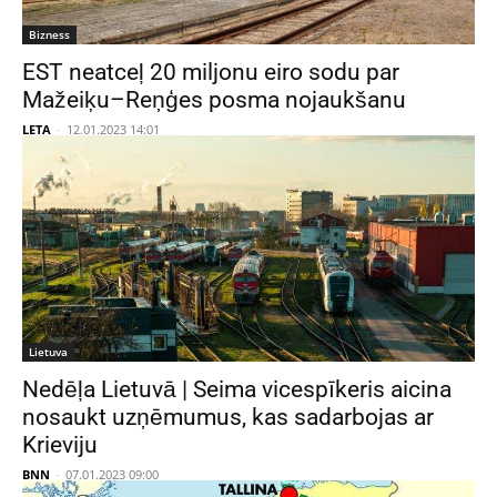
Bizness
EST neatceļ 20 miljonu eiro sodu par
Mažeiķu–Reņģes posma nojaukšanu
LETA
-
12.01.2023 14:01
Lietuva
Nedēļa Lietuvā | Seima vicespīkeris aicina
nosaukt uzņēmumus, kas sadarbojas ar
Krieviju
BNN
-
07.01.2023 09:00