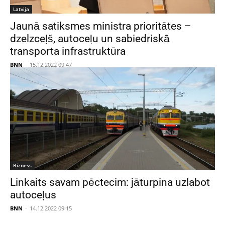
Latvija
Jaunā satiksmes ministra prioritātes –
dzelzceļš, autoceļu un sabiedriskā
transporta infrastruktūra
BNN
-
15.12.2022 09:47
Bizness
Linkaits savam pēctecim: jāturpina uzlabot
autoceļus
BNN
-
14.12.2022 09:15