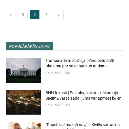
5
6
7
POPULĀRĀKĀS ZIŅAS
Trampa administrācija plāno izsludināt
rīkojumu par vakcīnām un autismu
07.08.2026 16:08
BNN fokusā | Politologa skats: nākamajā
Saeimā varas sadalījums var apmest kūleni
07.08.2026 16:03
“Dupsītis jāmazgā nav,” – Kivičs satracina