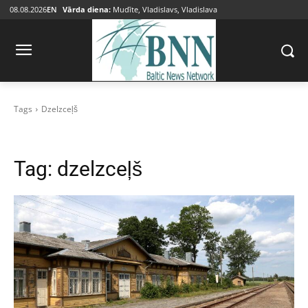
08.08.2026
EN
Vārda diena:
Mudīte, Vladislavs, Vladislava
Tags
Dzelzceļš
Tag:
dzelzceļš