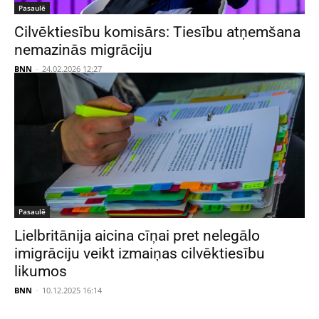
Pasaulē
Cilvēktiesību komisārs: Tiesību atņemšana
nemazinās migrāciju
BNN
-
24.02.2026 12:27
Pasaulē
Lielbritānija aicina cīņai pret nelegālo
imigrāciju veikt izmaiņas cilvēktiesību
likumos
BNN
-
10.12.2025 16:14