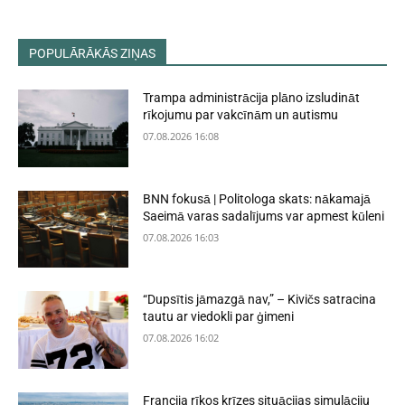
POPULĀRĀKĀS ZIŅAS
Trampa administrācija plāno izsludināt
rīkojumu par vakcīnām un autismu
07.08.2026 16:08
BNN fokusā | Politologa skats: nākamajā
Saeimā varas sadalījums var apmest kūleni
07.08.2026 16:03
“Dupsītis jāmazgā nav,” – Kivičs satracina
tautu ar viedokli par ģimeni
07.08.2026 16:02
Francija rīkos krīzes situācijas simulāciju