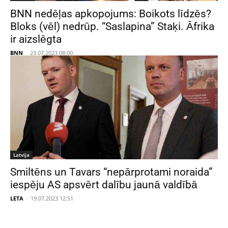
BNN nedēļas apkopojums: Boikots līdzēs?
Bloks (vēl) nedrūp. “Saslapina” Staķi. Āfrika
ir aizslēgta
BNN
-
23.07.2023 08:00
Latvija
Smiltēns un Tavars “nepārprotami noraida”
iespēju AS apsvērt dalību jaunā valdībā
LETA
-
19.07.2023 12:51