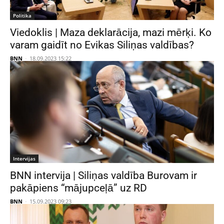
Politika
Viedoklis | Maza deklarācija, mazi mērķi. Ko
varam gaidīt no Evikas Siliņas valdības?
BNN
-
18.09.2023 15:22
Intervijas
BNN intervija | Siliņas valdība Burovam ir
pakāpiens “mājupceļā” uz RD
BNN
-
15.09.2023 09:23