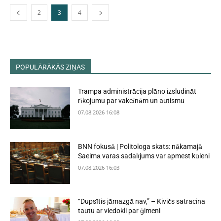
2
3
4
POPULĀRĀKĀS ZIŅAS
Trampa administrācija plāno izsludināt
rīkojumu par vakcīnām un autismu
07.08.2026 16:08
BNN fokusā | Politologa skats: nākamajā
Saeimā varas sadalījums var apmest kūleni
07.08.2026 16:03
“Dupsītis jāmazgā nav,” – Kivičs satracina
tautu ar viedokli par ģimeni