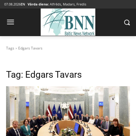
07.08.2026
EN
Vārda diena:
Alfrēds, Madars, Fredis
Tags
Edgars Tavars
Tag:
Edgars Tavars