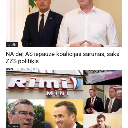
Latvija
NA dēļ AS iepauzē koalīcijas sarunas, saka
ZZS politiķis
BNN
-
29.08.2023 09:41
Bizness