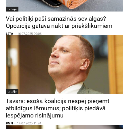
Latvija
Vai politiķi paši samazinās sev algas?
Opozīcija gatava nākt ar priekšlikumiem
LETA
-
16.07.2025 09:06
Latvija
Tavars: esošā koalīcija nespēj pieņemt
atbildīgus lēmumus; politiķis piedāvā
iespējamo risinājumu
BNN
-
14.07.2025 11:24