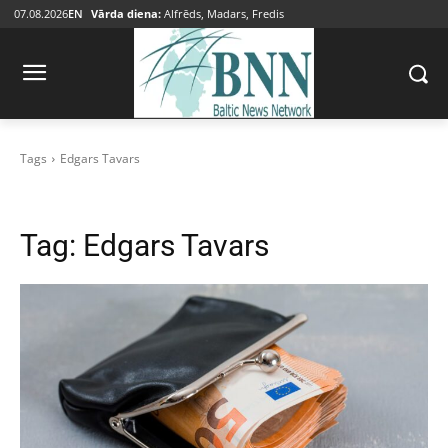
07.08.2026
EN
Vārda diena:
Alfrēds, Madars, Fredis
Tags
Edgars Tavars
Tag:
Edgars Tavars