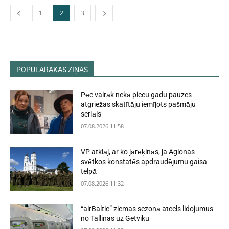
1
2
3
POPULĀRĀKĀS ZIŅAS
Pēc vairāk nekā piecu gadu pauzes
atgriežas skatītāju iemīļots pašmāju
seriāls
07.08.2026 11:58
VP atklāj, ar ko jārēķinās, ja Aglonas
svētkos konstatēs apdraudējumu gaisa
telpā
07.08.2026 11:32
“airBaltic” ziemas sezonā atcels lidojumus
no Tallinas uz Getviku