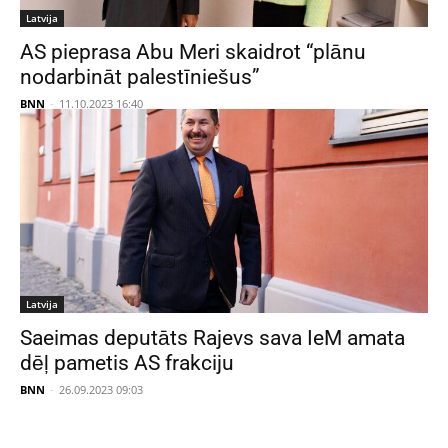
Latvija
AS pieprasa Abu Meri skaidrot “plānu
nodarbināt palestīniešus”
BNN
-
11.10.2023 16:40
Latvija
Saeimas deputāts Rajevs sava IeM amata
dēļ pametis AS frakciju
BNN
-
26.09.2023 09:03