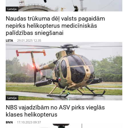
Latvija
Naudas trūkuma dēļ valsts pagaidām
nepirks helikopterus medicīniskās
palīdzības sniegšanai
LETA
-
29.01.2025 12:35
Latvija
NBS vajadzībām no ASV pirks vieglās
klases helikopterus
BNN
-
17.10.2023 09:37