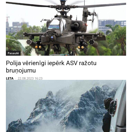
Pasaulē
Polija vērienīgi iepērk ASV ražotu
bruņojumu
LETA
-
22.08.2023 16:23