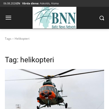
06.08.2026
EN
Vārda diena:
Askolds, Aisma
Tags
Helikopteri
Tag:
helikopteri