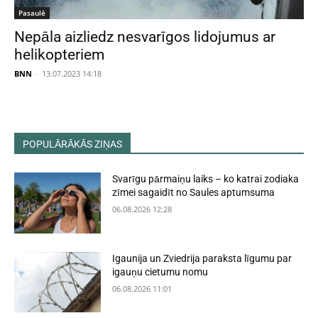
Pasaulē
Nepāla aizliedz nesvarīgos lidojumus ar
helikopteriem
BNN
-
13.07.2023 14:18
POPULĀRĀKĀS ZIŅAS
Svarīgu pārmaiņu laiks – ko katrai zodiaka
zīmei sagaidīt no Saules aptumsuma
06.08.2026 12:28
Igaunija un Zviedrija paraksta līgumu par
igauņu cietumu nomu
06.08.2026 11:01