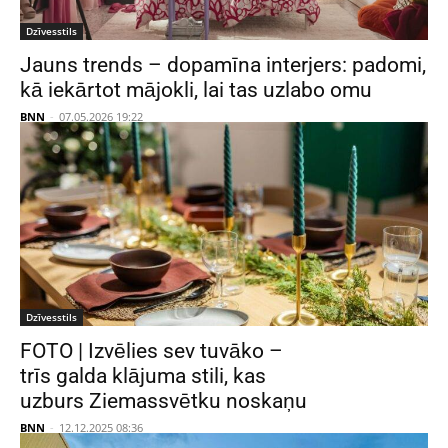
Dzīvesstils
Jauns trends – dopamīna interjers: padomi,
kā iekārtot mājokli, lai tas uzlabo omu
BNN
-
07.05.2026 19:22
Dzīvesstils
FOTO | Izvēlies sev tuvāko –
trīs galda klājuma stili, kas
uzburs Ziemassvētku noskaņu
BNN
-
12.12.2025 08:36