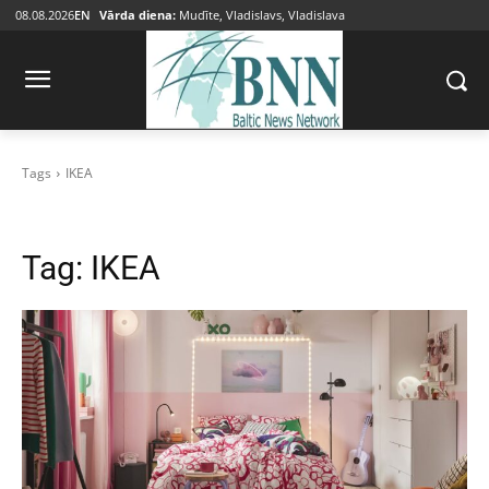
08.08.2026
EN
Vārda diena:
Mudīte, Vladislavs, Vladislava
Tags
IKEA
Tag:
IKEA