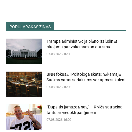
POPULĀRĀKĀS ZIŅAS
Trampa administrācija plāno izsludināt
rīkojumu par vakcīnām un autismu
07.08.2026 16:08
BNN fokusā | Politologa skats: nākamajā
Saeimā varas sadalījums var apmest kūleni
07.08.2026 16:03
“Dupsītis jāmazgā nav,” – Kivičs satracina
tautu ar viedokli par ģimeni
07.08.2026 16:02