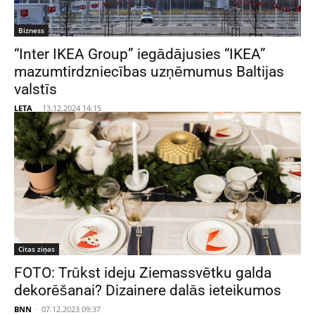
Bizness
“Inter IKEA Group” iegādājusies “IKEA”
mazumtirdzniecības uzņēmumus Baltijas
valstīs
LETA
-
13.12.2024 14:15
Citas ziņas
FOTO: Trūkst ideju Ziemassvētku galda
dekorēšanai? Dizainere dalās ieteikumos
BNN
-
07.12.2023 09:37