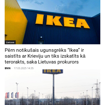
Lietuva
Pērn notikušais ugunsgrēks “Ikea” ir
saistīts ar Krieviju un tiks izskatīts kā
terorakts, saka Lietuvas prokurors
BNN
-
17.03.2025 14:35