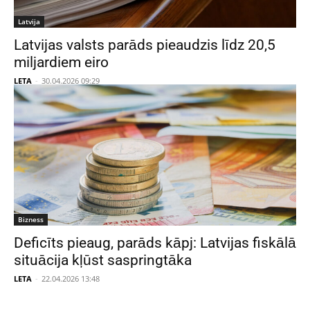
Latvija
Latvijas valsts parāds pieaudzis līdz 20,5
miljardiem eiro
LETA
-
30.04.2026 09:29
Bizness
Deficīts pieaug, parāds kāpj: Latvijas fiskālā
situācija kļūst saspringtāka
LETA
-
22.04.2026 13:48