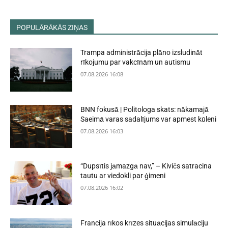
POPULĀRĀKĀS ZIŅAS
Trampa administrācija plāno izsludināt
rīkojumu par vakcīnām un autismu
07.08.2026 16:08
BNN fokusā | Politologa skats: nākamajā
Saeimā varas sadalījums var apmest kūleni
07.08.2026 16:03
“Dupsītis jāmazgā nav,” – Kivičs satracina
tautu ar viedokli par ģimeni
07.08.2026 16:02
Francija rīkos krīzes situācijas simulāciju