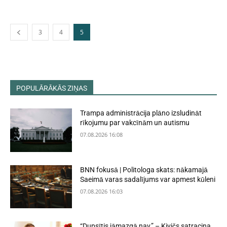
3
4
5
POPULĀRĀKĀS ZIŅAS
Trampa administrācija plāno izsludināt
rīkojumu par vakcīnām un autismu
07.08.2026 16:08
BNN fokusā | Politologa skats: nākamajā
Saeimā varas sadalījums var apmest kūleni
07.08.2026 16:03
“Dupsītis jāmazgā nav,” – Kivičs satracina