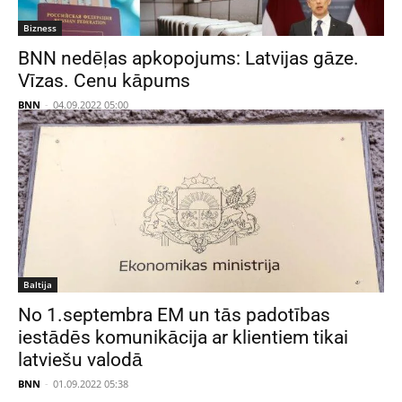
Bizness
BNN nedēļas apkopojums: Latvijas gāze.
Vīzas. Cenu kāpums
BNN
-
04.09.2022 05:00
Baltija
No 1.septembra EM un tās padotības
iestādēs komunikācija ar klientiem tikai
latviešu valodā
BNN
-
01.09.2022 05:38