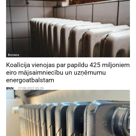
Bizness
Koalīcija vienojas par papildu 425 miljoniem
eiro mājsaimniecību un uzņēmumu
energoatbalstam
BNN
-
27.09.2022 05:29