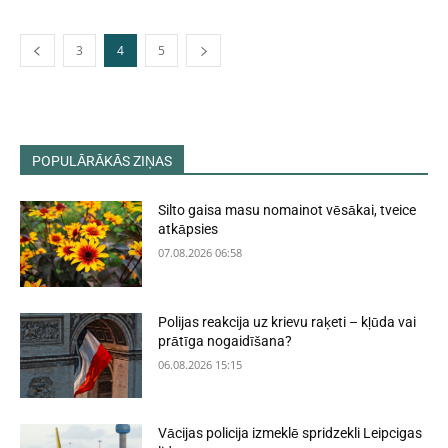
3
4
5
POPULĀRĀKĀS ZIŅAS
Silto gaisa masu nomainot vēsākai, tveice
atkāpsies
07.08.2026 06:58
Polijas reakcija uz krievu raķeti – kļūda vai
prātīga nogaidīšana?
06.08.2026 15:15
Vācijas policija izmeklē spridzekli Leipcigas