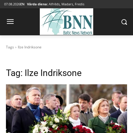
07.08.2026
EN
Vārda diena:
Alfrēds, Madars, Fredis
Tags
Ilze Indriksone
Tag:
Ilze Indriksone