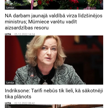
Latvija
NA darbam jaunajā valdībā virza līdzšinējos
ministrus; Mūrniece varētu vadīt
aizsardzības resoru
LETA
-
05.12.2022 14:14
Latvija
Indriksone: Tarifi nebūs tik lieli, kā sākotnēji
tika plānots
LETA
-
02.12.2022 08:42