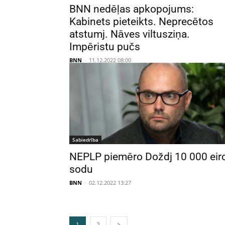
BNN nedēļas apkopojums:
Kabinets pieteikts. Neprecētos
atstumj. Nāves viltusziņa.
Impēristu pučs
BNN
-
11.12.2022 08:00
Sabiedrība
NEPLP piemēro Doždj 10 000 eir
sodu
BNN
-
02.12.2022 13:27
1
2