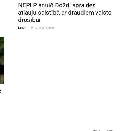
NEPLP anulē Doždj apraides
atļauju saistībā ar draudiem valsts
drošībai
LETA
-
06.12.2022 09:03
o
No 2 - 1 lapa