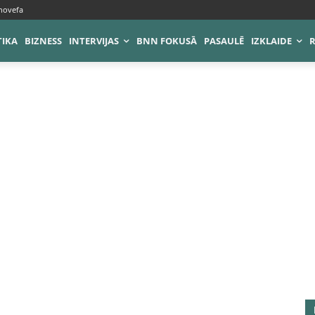
novefa
TIKA
BIZNESS
INTERVIJAS
BNN FOKUSĀ
PASAULĒ
IZKLAIDE