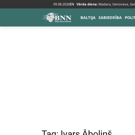
09.08.2026
EN
Vārda diena:
Madara, Genoveva, Ge
Tags
Ivars Āboliņš
BALTIJA
SABIEDRĪBA
POLI
Tag:
Ivars Āboliņš