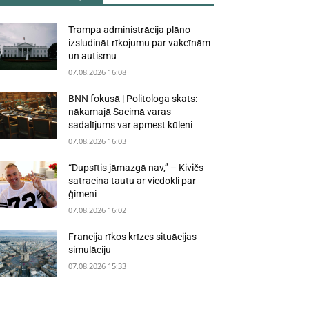
Trampa administrācija plāno
izsludināt rīkojumu par vakcīnām
un autismu
07.08.2026 16:08
BNN fokusā | Politologa skats:
nākamajā Saeimā varas
sadalījums var apmest kūleni
07.08.2026 16:03
“Dupsītis jāmazgā nav,” – Kivičs
satracina tautu ar viedokli par
ģimeni
07.08.2026 16:02
Francija rīkos krīzes situācijas
simulāciju
07.08.2026 15:33