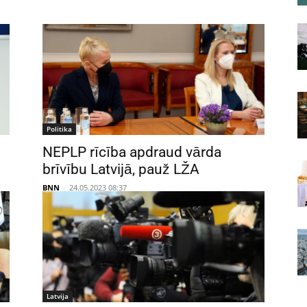
Politika
NEPLP rīcība apdraud vārda
brīvību Latvijā, pauž LŽA
BNN
-
24.05.2023 08:37
Latvija