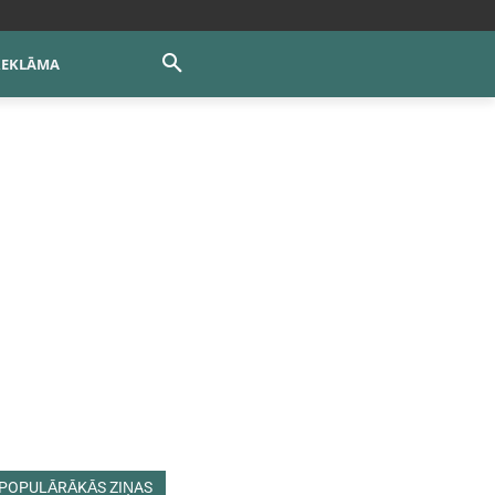
REKLĀMA
POPULĀRĀKĀS ZIŅAS