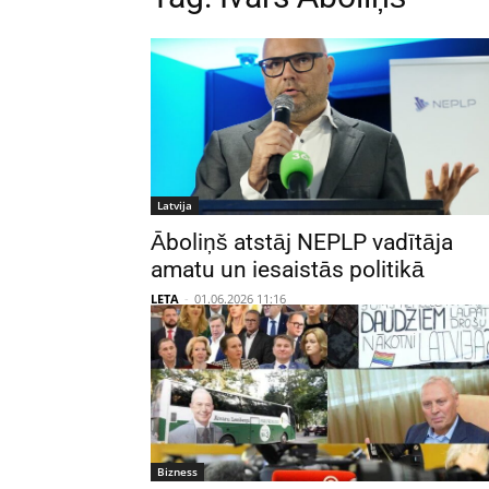
Latvija
Āboliņš atstāj NEPLP vadītāja
amatu un iesaistās politikā
LETA
-
01.06.2026 11:16
Bizness