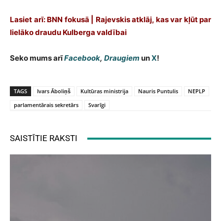
Lasiet arī: BNN fokusā | Rajevskis atklāj, kas var kļūt par
lielāko draudu Kulberga valdībai
Seko mums arī
Facebook
,
Draugiem
un
X
!
TAGS
Ivars Āboliņš
Kultūras ministrija
Nauris Puntulis
NEPLP
parlamentārais sekretārs
Svarīgi
SAISTĪTIE RAKSTI