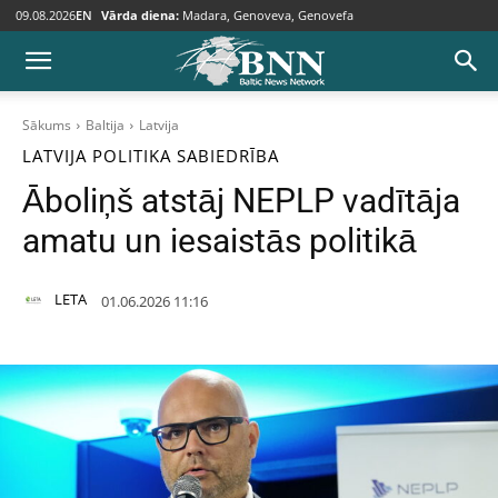
09.08.2026
EN
Vārda diena:
Madara, Genoveva, Genovefa
Sākums
Baltija
Latvija
LATVIJA
POLITIKA
SABIEDRĪBA
Āboliņš atstāj NEPLP vadītāja
amatu un iesaistās politikā
LETA
01.06.2026 11:16