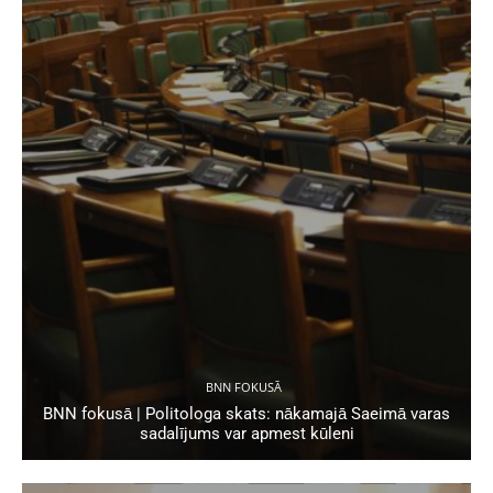
BNN FOKUSĀ
BNN fokusā | Politologa skats: nākamajā Saeimā varas
sadalījums var apmest kūleni