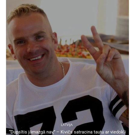
LATVIJA
“Dupsītis jāmazgā nav,” – Kivičs satracina tautu ar viedokli