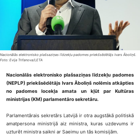
Nacionālās elektronisko plašsaziņas līdzekļu padomes priekšsēdētājs Ivars Āboliņš.
Foto: Evija Trifanova/LETA
Nacionālās elektronisko plašsaziņas līdzekļu padomes
(NEPLP) priekšsēdētājs Ivars Āboliņš nolēmis atkāpties
no padomes locekļa amata un kļūt par Kultūras
ministrijas (KM) parlamentāro sekretāru.
Parlamentārais sekretārs Latvijā ir otra augstākā politiskā
amatpersona ministrijā aiz ministra, kuras uzdevums ir
uzturēt ministra saikni ar Saeimu un tās komisijām.