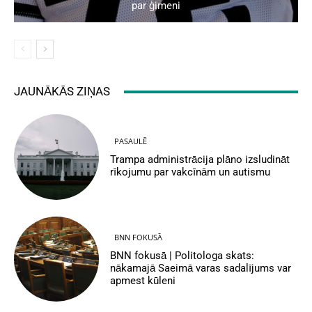
par ģimeni
JAUNĀKĀS ZIŅAS
PASAULĒ
Trampa administrācija plāno izsludināt
rīkojumu par vakcīnām un autismu
BNN FOKUSĀ
BNN fokusā | Politologa skats:
nākamajā Saeimā varas sadalījums var
apmest kūleni