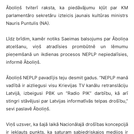
Āboliņš tviterī raksta, ka piedāvājumu kļūt par KM
parlamentāro sekretāru izteicis jaunais kultūras ministrs
Nauris Puntulis (NA).
Līdz brīdim, kamēr notiks Saeimas balsojums par Āboliņa
atcelšanu, viņš atradīsies prombūtnē un lēmumu
pieņemšanā un ikdienas procesos NEPLP nepiedalīsies,
informē Āboliņš.
Āboliņš NEPLP pavadījis teju desmit gadus. “NEPLP manā
vadībā ir aizliegusi visu Krievijas TV kanālu retranslāciju
Latvijā, izbeigusi PBK un “Radio PIK” darbību, kā arī
stingri stāvējusi par Latvijas informatīvās telpas drošību,”
sevi paslavē Āboliņš.
Viņš uzsver, ka šajā laikā Nacionālajā drošības koncepcijā
ir iekļauts punkts, ka saturam sabiedriskajos medijos ir