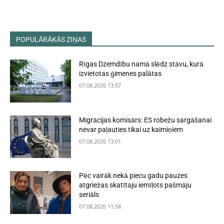
POPULĀRĀKĀS ZIŅAS
Rīgas Dzemdību namā slēdz stāvu, kurā
izvietotas ģimenes palātas
07.08.2026 13:57
Migrācijas komisārs: ES robežu sargāšanai
nevar paļauties tikai uz kaimiņiem
07.08.2026 13:01
Pēc vairāk nekā piecu gadu pauzes
atgriežas skatītāju iemīļots pašmāju
seriāls
07.08.2026 11:58