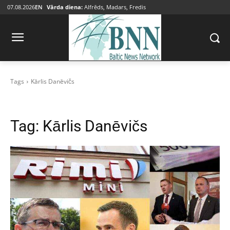
07.08.2026
EN
Vārda diena:
Alfrēds, Madars, Fredis
Tags
Kārlis Danēvičs
Tag:
Kārlis Danēvičs