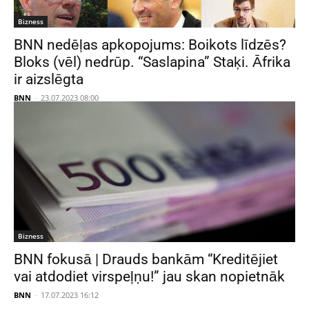
Bizness
BNN nedēļas apkopojums: Boikots līdzēs?
Bloks (vēl) nedrūp. “Saslapina” Staķi. Āfrika
ir aizslēgta
BNN
-
23.07.2023 08:00
Bizness
BNN fokusā | Drauds bankām “Kreditējiet
vai atdodiet virspeļņu!” jau skan nopietnāk
BNN
-
17.07.2023 16:12