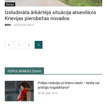
Baltija
Izsludināta ārkārtējā situācija atsevišķos
Krievijas pierobežas novados
BNN
-
28.09.2022 06:21
1
2
3
POPULĀRĀKĀS ZIŅAS
Polijas reakcija uz krievu raķeti – kļūda vai
prātīga nogaidīšana?
06.08.2026 15:15