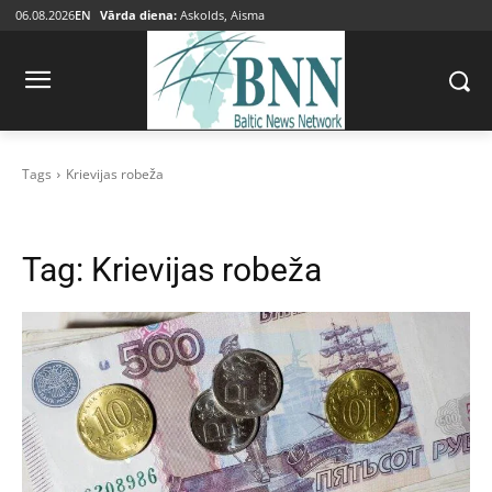
06.08.2026
EN
Vārda diena:
Askolds, Aisma
Tags
Krievijas robeža
Tag:
Krievijas robeža