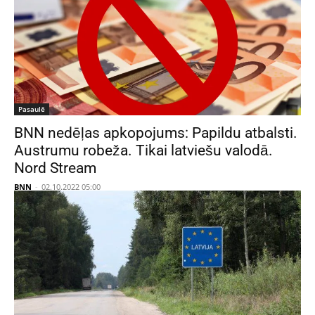
Pasaulē
BNN nedēļas apkopojums: Papildu atbalsti.
Austrumu robeža. Tikai latviešu valodā.
Nord Stream
BNN
-
02.10.2022 05:00