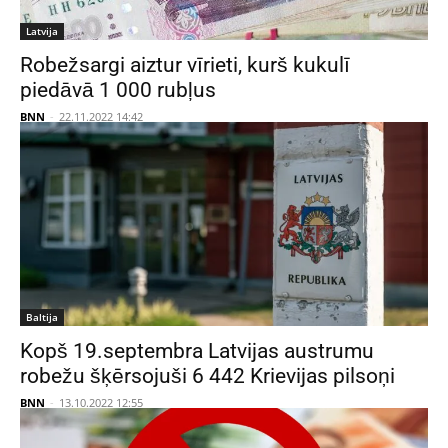
Latvija
Robežsargi aiztur vīrieti, kurš kukulī
piedāvā 1 000 rubļus
BNN
-
22.11.2022 14:42
Baltija
Kopš 19.septembra Latvijas austrumu
robežu šķērsojuši 6 442 Krievijas pilsoņi
BNN
-
13.10.2022 12:55