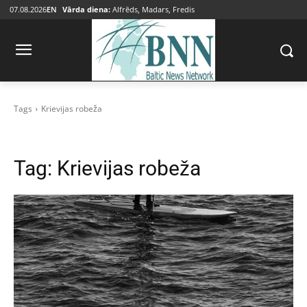
07.08.2026
EN
Vārda diena:
Alfrēds, Madars, Fredis
Tags
Krievijas robeža
Tag:
Krievijas robeža