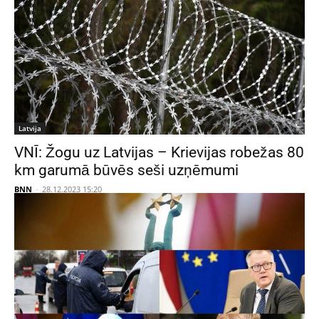
Latvija
VNĪ: Žogu uz Latvijas – Krievijas robežas 80
km garumā būvēs seši uzņēmumi
BNN
-
28.12.2023 15:20