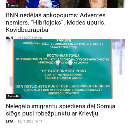
Bizness
BNN nedēļas apkopojums: Adventes
nemiers. “Hibrīdjoks”. Modes upuris.
Kovidbezrūpība
BNN
-
19.11.2023 08:00
Pasaulē
Nelegālo imigrantu spiediena dēļ Somija
slēgs pusi robežpunktu ar Krieviju
LETA
-
16.11.2023 16:44