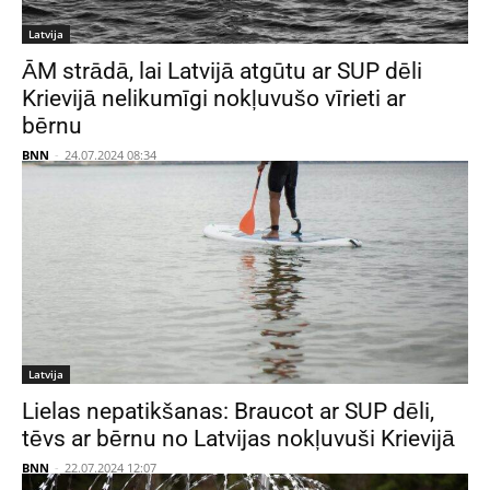
Latvija
ĀM strādā, lai Latvijā atgūtu ar SUP dēli
Krievijā nelikumīgi nokļuvušo vīrieti ar
bērnu
BNN
-
24.07.2024 08:34
Latvija
Lielas nepatikšanas: Braucot ar SUP dēli,
tēvs ar bērnu no Latvijas nokļuvuši Krievijā
BNN
-
22.07.2024 12:07