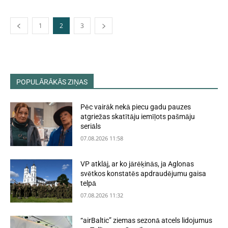
1
2
3
POPULĀRĀKĀS ZIŅAS
Pēc vairāk nekā piecu gadu pauzes
atgriežas skatītāju iemīļots pašmāju
seriāls
07.08.2026 11:58
VP atklāj, ar ko jārēķinās, ja Aglonas
svētkos konstatēs apdraudējumu gaisa
telpā
07.08.2026 11:32
“airBaltic” ziemas sezonā atcels lidojumus