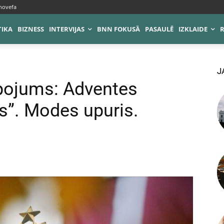
novefa
TIKA
BIZNESS
INTERVIJAS
BNN FOKUSĀ
PASAULĒ
IZKLAIDE
J
pojums: Adventes
s”. Modes upuris.