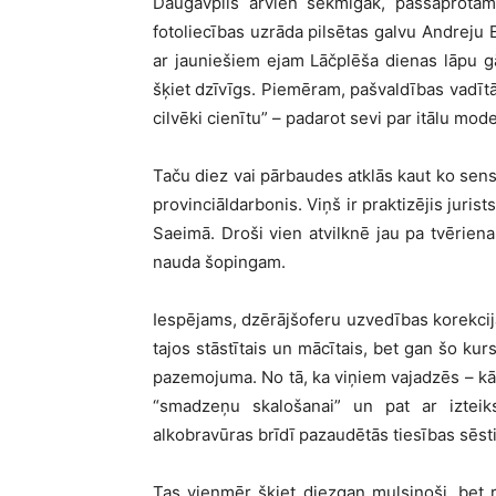
Daugavpils arvien sekmīgāk, pašsaprotamā
fotoliecības uzrāda pilsētas galvu Andreju 
ar jauniešiem ejam Lāčplēša dienas lāpu gā
šķiet dzīvīgs. Piemēram, pašvaldības vadītāj
cilvēki cienītu” – padarot sevi par itālu m
Taču diez vai pārbaudes atklās kaut ko sens
provinciāldarbonis. Viņš ir praktizējis jurist
Saeimā. Droši vien atvilknē jau pa tvērien
nauda šopingam.
Iespējams, dzērājšoferu uzvedības korekcij
tajos stāstītais un mācītais, bet gan šo ku
pazemojuma. No tā, ka viņiem vajadzēs – kā
“smadzeņu skalošanai” un pat ar izteiksm
alkobravūras brīdī pazaudētās tiesības sēsti
Tas vienmēr šķiet diezgan mulsinoši, bet r