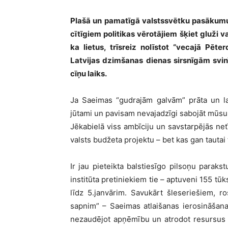
Plašā un pamatīgā valstssvētku pasākumu
cītīgiem politikas vērotājiem šķiet gluži 
ka lietus, trīsreiz nolīstot “vecajā Pēte
Latvijas dzimšanas dienas sirsnīgām svin
cīņu laiks.
Ja Saeimas “gudrajām galvām” prāta un la
jūtami un pavisam nevajadzīgi sabojāt mūsu
Jēkabielā viss ambīciju un savstarpējās net
valsts budžeta projektu – bet kas gan tautai
Ir jau pieteikta balstiesīgo pilsoņu parak
institūta pretiniekiem tie – aptuveni 155 tū
līdz 5.janvārim. Savukārt šleseriešiem, 
sapnim” – Saeimas atlaišanas ierosināšanai 
nezaudējot apņēmību un atrodot resursus s