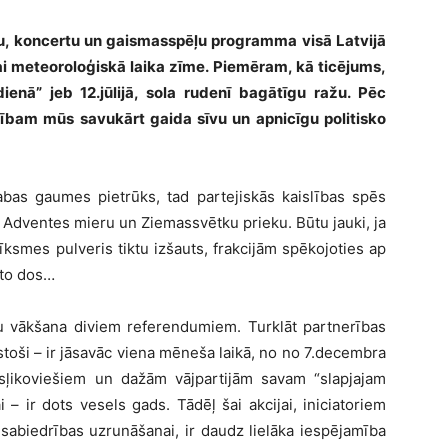
, koncertu un gaismasspēļu programma visā Latvijā
vai meteoroloģiskā laika zīme. Piemēram, kā ticējums,
rdienā” jeb 12.jūlijā, sola rudenī bagātīgu ražu. Pēc
ībam mūs savukārt gaida sīvu un apnicīgu politisko
bas gaumes pietrūks, tad partejiskās kaislības spēs
 Adventes mieru un Ziemassvētku prieku. Būtu jauki, ja
īksmes pulveris tiktu izšauts, frakcijām spēkojoties ap
 to dos…
stu vākšana diviem referendumiem. Turklāt partnerības
kstoši – ir jāsavāc viena mēneša laikā, no no 7.decembra
rosļikoviešiem un dažām vājpartijām savam “slapjajam
– ir dots vesels gads. Tādēļ šai akcijai, iniciatoriem
abiedrības uzrunāšanai, ir daudz lielāka iespējamība