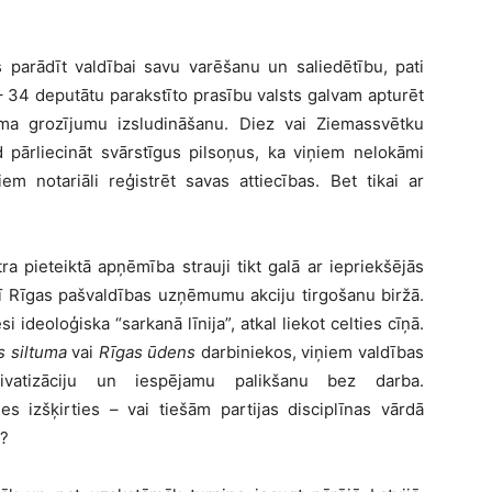
s parādīt valdībai savu varēšanu un saliedētību, pati
– 34 deputātu parakstīto prasību valsts galvam apturēt
uma grozījumu izsludināšanu. Diez vai Ziemassvētku
ad pārliecināt svārstīgus pilsoņus, ka viņiem nelokāmi
em notariāli reģistrēt savas attiecības. Bet tikai ar
ra pieteiktā apņēmība strauji tikt galā ar iepriekšējās
rī Rīgas pašvaldības uzņēmumu akciju tirgošanu biržā.
 ideoloģiska “sarkanā līnija”, atkal liekot celties cīņā.
s siltuma
vai
Rīgas ūdens
darbiniekos, viņiem valdības
vatizāciju un iespējamu palikšanu bez darba.
es izšķirties – vai tiešām partijas disciplīnas vārdā
s?