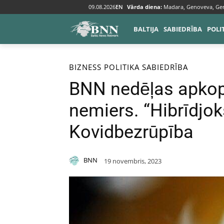
09.08.2026
EN
Vārda diena:
Madara, Genoveva, Ge
BALTIJA
SABIEDRĪBA
POLI
Sākums
Bizness
BIZNESS
POLITIKA
SABIEDRĪBA
BNN nedēļas apko
nemiers. “Hibrīdjok
Kovidbezrūpība
BNN
19 novembris, 2023