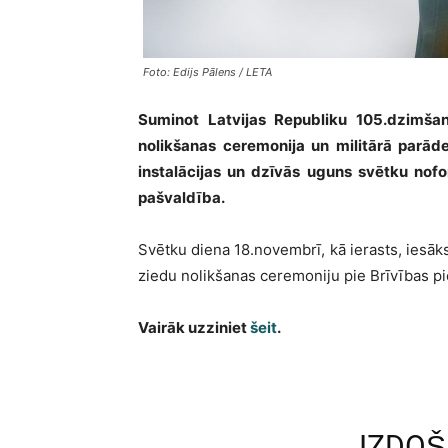
Foto: Edijs Pālens / LETA
Suminot Latvijas Republiku 105.dzimšana
nolikšanas ceremonija un militārā parāde
instalācijas un dzīvās uguns svētku nof
pašvaldība.
Svētku diena 18.novembrī, kā ierasts, iesā
ziedu nolikšanas ceremoniju pie Brīvības p
Vairāk uzziniet
šeit
.
IZDOŠ