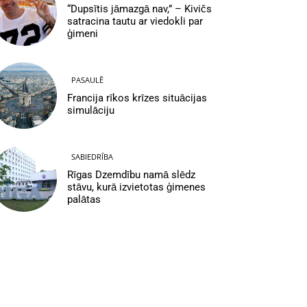
“Dupsītis jāmazgā nav,” – Kivičs
satracina tautu ar viedokli par
ģimeni
PASAULĒ
Francija rīkos krīzes situācijas
simulāciju
SABIEDRĪBA
Rīgas Dzemdību namā slēdz
stāvu, kurā izvietotas ģimenes
palātas