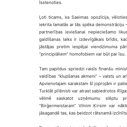
īsstenoties.
Ļoti ticams, ka Saeimas opozīcija, vēlotie
iekrita lamatās ar tās spēka demonstrāciju 
partnerības ieviešanai nepieciešamo lik
gaidīšanas laiks ir izdevīgākais brīdis, k
jāstājas pretim iespējai viendzimuma pāri
“principiāliem” homofobiem var būt par īsu.
Tam papildus spriedzi raisīs finanšu minist
valdības “klupšanas akmeni” – valsts un a
Apvienotajam sarakstam šī joprojām ir patiesi
Turklāt pīlēnisti var atrast sabiedrotos
Rīga
vēlmē saskatot uzņēmumu slēptu pri
“Birģermeistaram” Vilnim Ķirsim var nākti
jāsagandē tas, kas beidzot rātsnamā izcīnīt