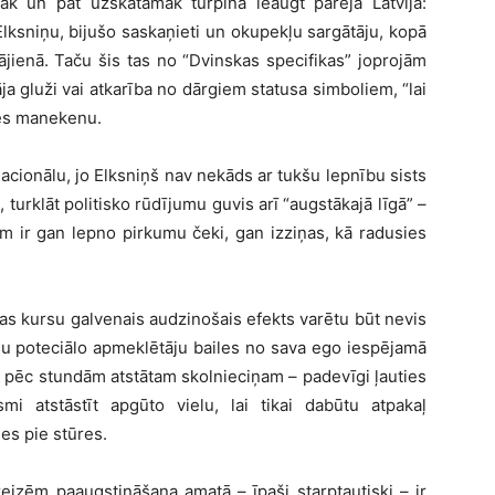
k un pat uzskatāmāk turpina ieaugt pārējā Latvijā:
Elksniņu, bijušo saskaņieti un okupekļu sargātāju, kopā
jienā. Taču šis tas no “Dvinskas specifikas” joprojām
a gluži vai atkarība no dārgiem statusa simboliem, “lai
odes manekenu.
acionālu, jo Elksniņš nav nekāds ar tukšu lepnību sists
s, turklāt politisko rūdījumu guvis arī “augstākajā līgā” –
am ir gan lepno pirkumu čeki, gan izziņas, kā radusies
as kursu galvenais audzinošais efekts varētu būt nevis
rsu poteciālo apmeklētāju bailes no sava ego iespējamā
 pēc stundām atstātam skolnieciņam – padevīgi ļauties
i atstāstīt apgūto vielu, lai tikai dabūtu atpakaļ
es pie stūres.
eizēm paaugstināšana amatā – īpaši starptautiski – ir