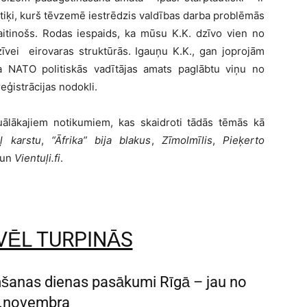
litiķi, kurš tēvzemē iestrēdzis valdības darba problēmās
kaitinošs. Rodas iespaids, ka mūsu K.K. dzīvo vien no
īvei eirovaras struktūrās. Igauņu K.K., gan joprojām
a NATO politiskās vadītājas amats paglābtu viņu no
eģistrācijas nodokli.
lākajiem notikumiem, kas skaidroti tādās tēmās kā
ļ karstu
,
“Āfrika” bija blakus
,
Zīmolmīlis
,
Pieķerto
un
Vientuļi.fi
.
VĒL TURPINĀS
mšanas dienas pasākumi Rīgā – jau no
.novembra