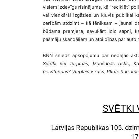
visiem izdevīgs rīsinājums, kā “reciklēt” po
vai vienkārši izgāzies un kļuvis publikai 
cerībām atdzimt – kā fēniksam – jaunai dz
būdama premjere, savukārt lolo sapni, k
pašmāju skandāliem un atbildības par auto r
BNN sniedz apkopojumu par nedēļas aktuā
Svētki vēl turpinās
,
Izdošanās risks
,
Ka
pēcstundas? Vieglais vīruss
,
Plinte & krūmi
SVĒTKI 
Latvijas Republikas 105. dzi
17