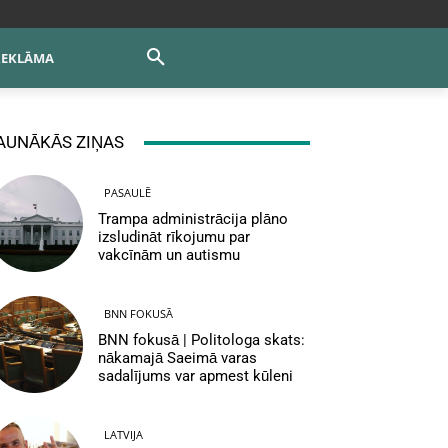
REKLĀMA
AUNĀKĀS ZIŅAS
PASAULĒ
Trampa administrācija plāno
izsludināt rīkojumu par
vakcīnām un autismu
BNN FOKUSĀ
BNN fokusā | Politologa skats:
nākamajā Saeimā varas
sadalījums var apmest kūleni
LATVIJA