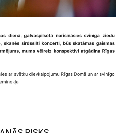
s dienā, galvaspilsētā norisināsies svinīga ziedu
, skanēs sirdssilti koncerti, būs skatāmas gaismas
ormējums, mums vēlreiz konspektīvi atgādina Rīgas
ksies ar svētku dievkalpojumu Rīgas Domā un ar svinīgo
ieminekļa.
ANĀS RISKS