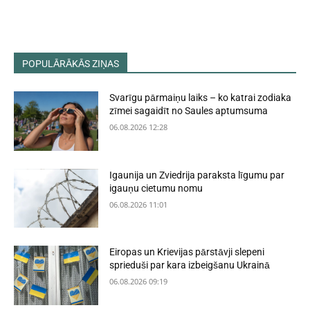
POPULĀRĀKĀS ZIŅAS
Svarīgu pārmaiņu laiks – ko katrai zodiaka
zīmei sagaidīt no Saules aptumsuma
06.08.2026 12:28
Igaunija un Zviedrija paraksta līgumu par
igauņu cietumu nomu
06.08.2026 11:01
Eiropas un Krievijas pārstāvji slepeni
sprieduši par kara izbeigšanu Ukrainā
06.08.2026 09:19