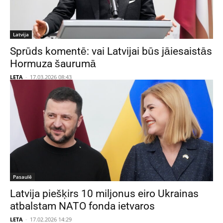
Latvija
Sprūds komentē: vai Latvijai būs jāiesaistās
Hormuza šaurumā
LETA
-
17.03.2026 08:43
Pasaulē
Latvija piešķirs 10 miljonus eiro Ukrainas
atbalstam NATO fonda ietvaros
LETA
-
17.02.2026 14:29