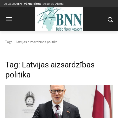
06.08.2026
EN
Vārda diena:
Askolds, Aisma
Tags
Latvijas aizsardzības politika
Tag:
Latvijas aizsardzības
politika