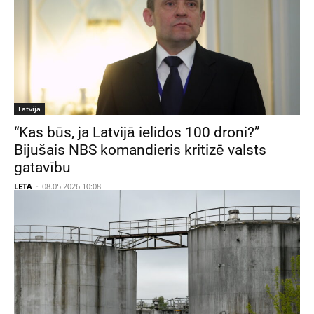
Latvija
“Kas būs, ja Latvijā ielidos 100 droni?”
Bijušais NBS komandieris kritizē valsts
gatavību
LETA
-
08.05.2026 10:08