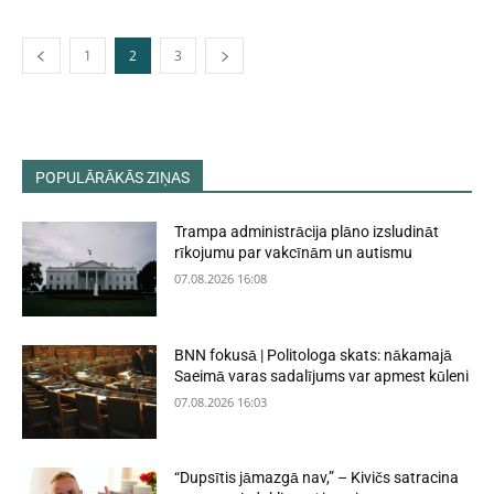
1
2
3
POPULĀRĀKĀS ZIŅAS
Trampa administrācija plāno izsludināt
rīkojumu par vakcīnām un autismu
07.08.2026 16:08
BNN fokusā | Politologa skats: nākamajā
Saeimā varas sadalījums var apmest kūleni
07.08.2026 16:03
“Dupsītis jāmazgā nav,” – Kivičs satracina