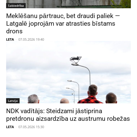
Sabiedrība
Meklēšanu pārtrauc, bet draudi paliek —
Latgalē joprojām var atrasties bīstams
drons
LETA
-
07.05.2026 19:40
Latvija
NDK vadītājs: Steidzami jāstiprina
pretdronu aizsardzība uz austrumu robežas
LETA
-
07.05.2026 15:30