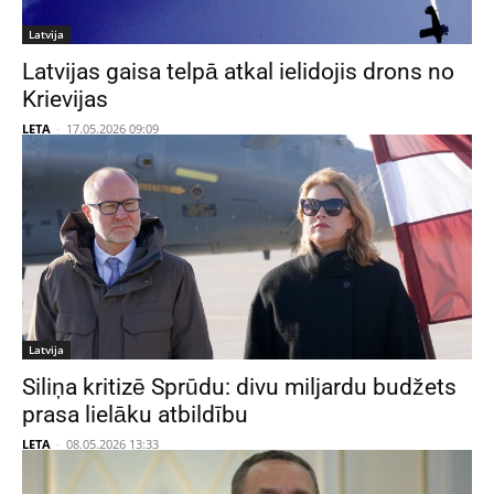
Latvija
Latvijas gaisa telpā atkal ielidojis drons no
Krievijas
LETA
-
17.05.2026 09:09
Latvija
Siliņa kritizē Sprūdu: divu miljardu budžets
prasa lielāku atbildību
LETA
-
08.05.2026 13:33