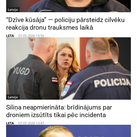
Latvija
“Dzīve kūsāja” — policiju pārsteidz cilvēku
reakcija dronu trauksmes laikā
LETA
-
07.05.2026 13:56
Latvija
Siliņa neapmierināta: brīdinājums par
droniem izsūtīts tikai pēc incidenta
LETA
-
07.05.2026 13:47