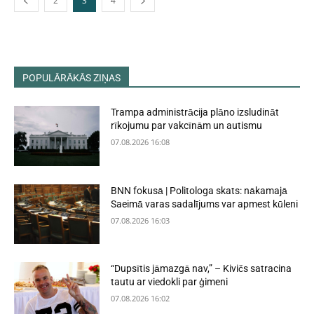
2
3
4
POPULĀRĀKĀS ZIŅAS
Trampa administrācija plāno izsludināt
rīkojumu par vakcīnām un autismu
07.08.2026 16:08
BNN fokusā | Politologa skats: nākamajā
Saeimā varas sadalījums var apmest kūleni
07.08.2026 16:03
“Dupsītis jāmazgā nav,” – Kivičs satracina
tautu ar viedokli par ģimeni
07.08.2026 16:02