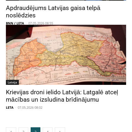
Apdraudējums Latvijas gaisa telpā
noslēdzies
BNN / LETA
-
07.05.2026 08:55
Latvija
Krievijas droni ielido Latvijā: Latgalē atceļ
mācības un izsludina brīdinājumu
LETA
-
07.05.2026 08:02