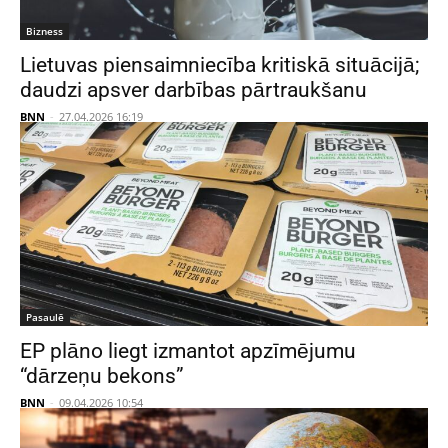
Bizness
Lietuvas piensaimniecība kritiskā situācijā;
daudzi apsver darbības pārtraukšanu
BNN
-
27.04.2026 16:19
Pasaulē
EP plāno liegt izmantot apzīmējumu
“dārzeņu bekons”
BNN
-
09.04.2026 10:54