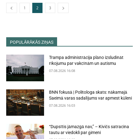
1
2
3
POPULĀRĀKĀS ZIŅAS
Trampa administrācija plāno izsludināt
rīkojumu par vakcīnām un autismu
07.08.2026 16:08
BNN fokusā | Politologa skats: nākamajā
Saeimā varas sadalījums var apmest kūleni
07.08.2026 16:03
“Dupsītis jāmazgā nav,” – Kivičs satracina
tautu ar viedokli par ģimeni