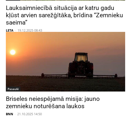
Lauksaimniecībā situācija ar katru gadu
kļūst arvien sarežģītāka, brīdina “Zemnieku
saeima”
LETA
-
19.12.2025 08:43
Pasaulē
Briseles neiespējamā misija: jauno
zemnieku noturēšana laukos
BNN
-
21.10.2025 14:50