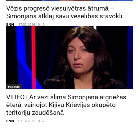
Vēzis progresē viesuļvētras ātrumā –
Simonjana atklāj savu veselības stāvokli
BNN
-
17.02.2026 10:42
Pasaulē
VIDEO | Ar vēzi slimā Simonjana atgriežas
ēterā, vainojot Kijivu Krievijas okupēto
teritoriju zaudēšanā
BNN
-
02.12.2025 10:32