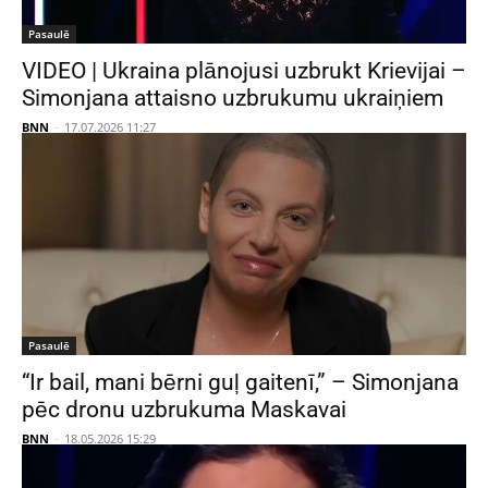
Pasaulē
VIDEO | Ukraina plānojusi uzbrukt Krievijai –
Simonjana attaisno uzbrukumu ukraiņiem
BNN
-
17.07.2026 11:27
Pasaulē
“Ir bail, mani bērni guļ gaitenī,” – Simonjana
pēc dronu uzbrukuma Maskavai
BNN
-
18.05.2026 15:29