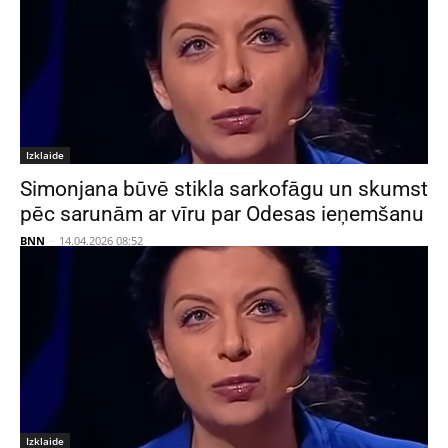
Izklaide
Simonjana būvē stikla sarkofāgu un skumst
pēc sarunām ar vīru par Odesas ieņemšanu
BNN
-
14.04.2026 08:52
Izklaide