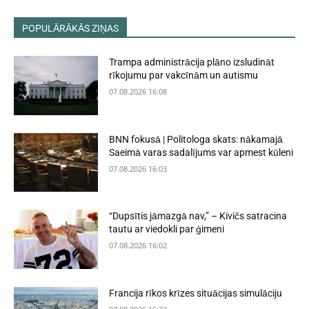
POPULĀRĀKĀS ZIŅAS
Trampa administrācija plāno izsludināt
rīkojumu par vakcīnām un autismu
07.08.2026 16:08
BNN fokusā | Politologa skats: nākamajā
Saeimā varas sadalījums var apmest kūleni
07.08.2026 16:03
“Dupsītis jāmazgā nav,” – Kivičs satracina
tautu ar viedokli par ģimeni
07.08.2026 16:02
Francija rīkos krīzes situācijas simulāciju