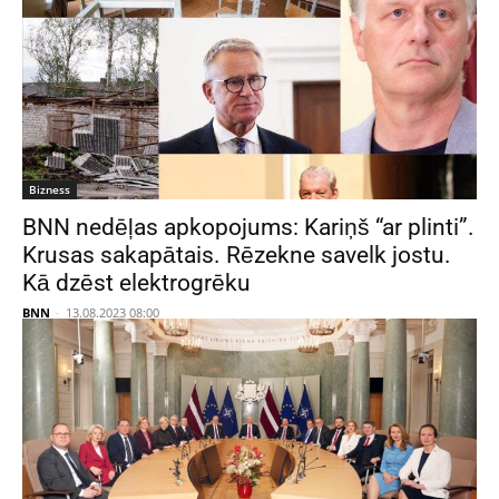
Bizness
BNN nedēļas apkopojums: Kariņš “ar plinti”.
Krusas sakapātais. Rēzekne savelk jostu.
Kā dzēst elektrogrēku
BNN
-
13.08.2023 08:00