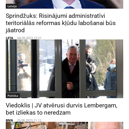
Latvija
Sprindžuks: Risinājumi administratīvi
teritoriālās reformas kļūdu labošanai būs
jāatrod
LETA
-
04.09.2023 13:21
Politika
Viedoklis | JV atvērusi durvis Lembergam,
bet izliekas to neredzam
BNN
-
29.08.2023 11:12