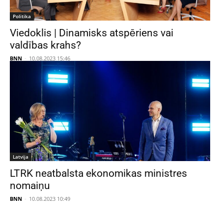
Politika
Viedoklis | Dinamisks atspēriens vai
valdības krahs?
BNN
-
10.08.2023 15:46
Latvija
LTRK neatbalsta ekonomikas ministres
nomaiņu
BNN
-
10.08.2023 10:49