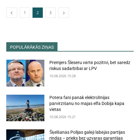
1
2
3
POPULĀRĀKĀS ZIŅAS
Premjers Šleseru vērtē pozitīvi, bet saredz
riskus sadarbībai ar LPV
10.08.2026 15:28
Potera fani panāk elektrolīnijas
pārvirzīšanu no mājas elfa Dobija kapa
vietas
10.08.2026 15:21
Šķelšanās Polijas galēji labējās partijas
rindās – prieks bez uzvaras garantijas